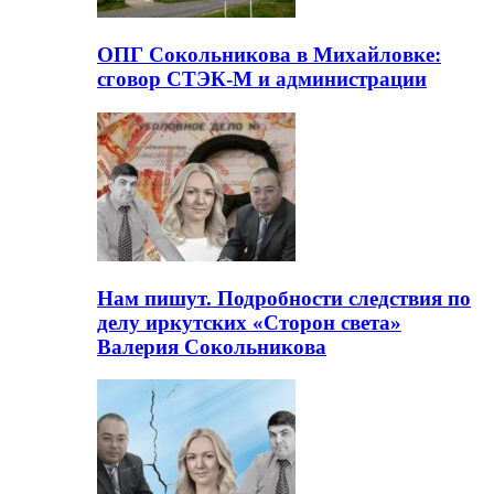
ОПГ Сокольникова в Михайловке:
сговор СТЭК-М и администрации
Нам пишут. Подробности следствия по
делу иркутских «Сторон света»
Валерия Сокольникова