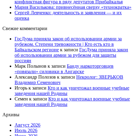
конфликтная фигура в ряду депутатов Прибайкалья
Мария Василькова: привнесённая сверху «технократка»
Сергей Левченко: деятельность и заявления — и их
оценка
Свежие комментарии
ГосДума приняла закон об использовании армии за
рубежом. Степени тревожности | Кто есть кто в
Байкальском регионе
к записи
ГосДума приняла закон
об использовании армии за рубежом для защиты
россиян
Марк Полынов
к записи
Банду наркоторговцев
«повязали» силовики в Ангарске
Александр Полозов
к записи
Некролог: ЗВЕРЬКОВ
Владимир Семенович
Игорь
к записи
Кто и как уничтожал военные учебные
заведения нашей Родины
Семен
к записи
Кто и как уничтожал военные учебные
заведения нашей Родины
Архивы
Август 2026
Июль 2026
Июнь 2026