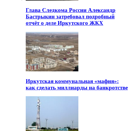
Глава Следкома России Александр
Бастрыкин затребовал подробный
отчёт о деле Иркутского ЖКХ
Иркутская коммунальная «мафия»:
как сделать миллиарды на банкротстве