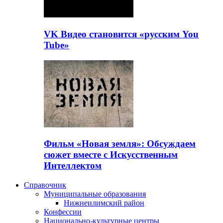
VK Видео становится «русским You
Tube»
Фильм «Новая земля»: Обсуждаем
сюжет вместе с Искусственным
Интеллектом
Справочник
Муниципальные образования
Нижнеилимский район
Конфессии
Национально-культурные центры