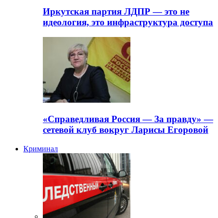
Иркутская партия ЛДПР — это не
идеология, это инфраструктура доступа
«Справедливая Россия — За правду» —
сетевой клуб вокруг Ларисы Егоровой
Криминал