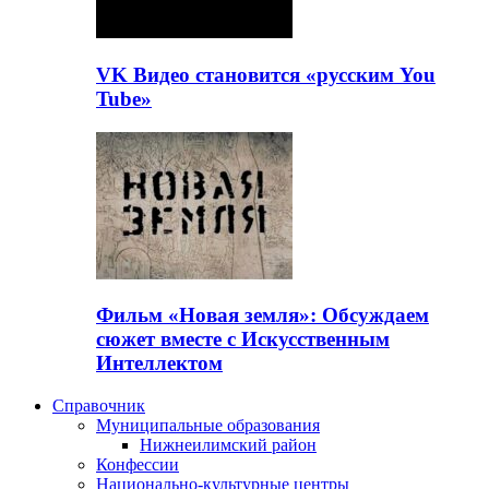
VK Видео становится «русским You
Tube»
Фильм «Новая земля»: Обсуждаем
сюжет вместе с Искусственным
Интеллектом
Справочник
Муниципальные образования
Нижнеилимский район
Конфессии
Национально-культурные центры