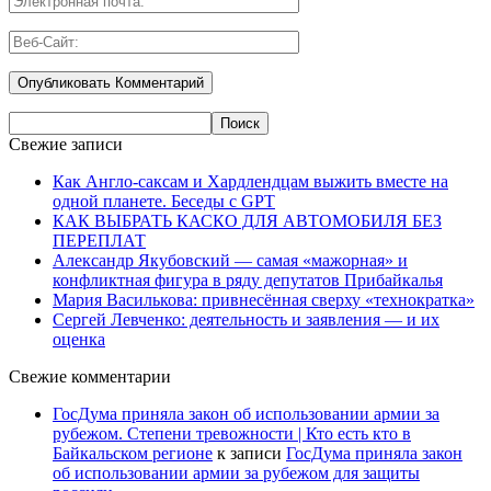
Свежие записи
Как Англо-саксам и Хардлендцам выжить вместе на
одной планете. Беседы с GPT
КАК ВЫБРАТЬ КАСКО ДЛЯ АВТОМОБИЛЯ БЕЗ
ПЕРЕПЛАТ
Александр Якубовский — самая «мажорная» и
конфликтная фигура в ряду депутатов Прибайкалья
Мария Василькова: привнесённая сверху «технократка»
Сергей Левченко: деятельность и заявления — и их
оценка
Свежие комментарии
ГосДума приняла закон об использовании армии за
рубежом. Степени тревожности | Кто есть кто в
Байкальском регионе
к записи
ГосДума приняла закон
об использовании армии за рубежом для защиты