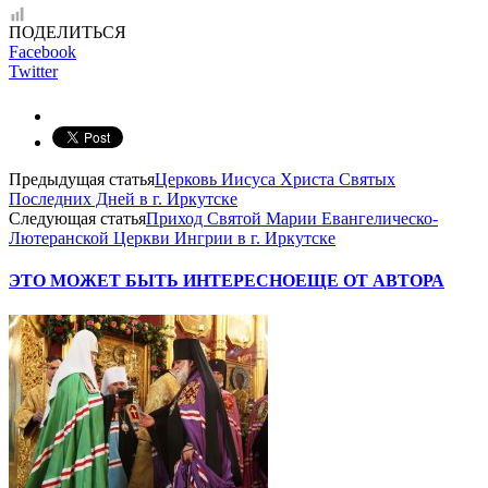
ПОДЕЛИТЬСЯ
Facebook
Twitter
Предыдущая статья
Церковь Иисуса Христа Святых
Последних Дней в г. Иркутске
Следующая статья
Приход Святой Марии Евангелическо-
Лютеранской Церкви Ингрии в г. Иркутске
ЭТО МОЖЕТ БЫТЬ ИНТЕРЕСНО
ЕЩЕ ОТ АВТОРА