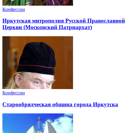
Конфессии
Иркутская митрополия Русской Православной
Церкви (Московский Патриархат)
Конфессии
Старообрядческая община города Иркутска