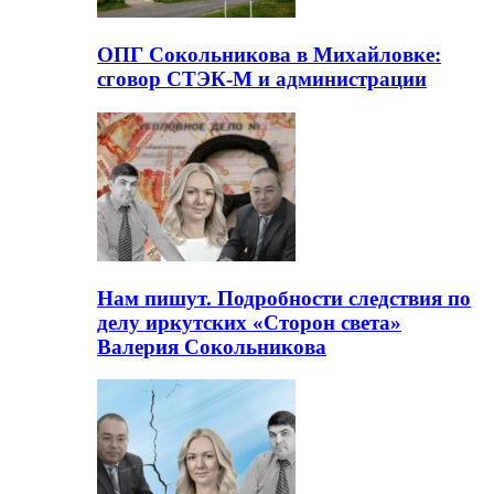
ОПГ Сокольникова в Михайловке:
сговор СТЭК-М и администрации
Нам пишут. Подробности следствия по
делу иркутских «Сторон света»
Валерия Сокольникова