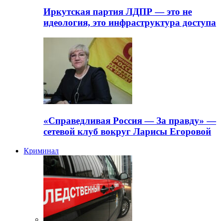
Иркутская партия ЛДПР — это не
идеология, это инфраструктура доступа
«Справедливая Россия — За правду» —
сетевой клуб вокруг Ларисы Егоровой
Криминал