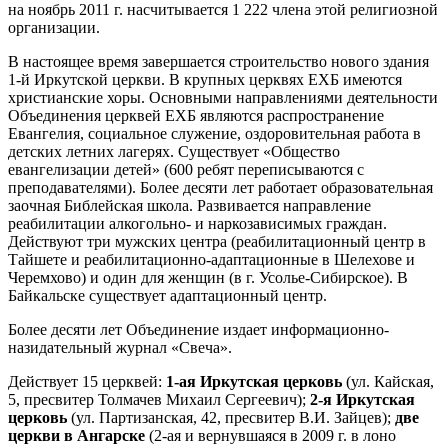
на ноябрь 2011 г. насчитывается 1 222 члена этой религиозной
организации.
В настоящее время завершается строительство нового здания
1-й Иркутской церкви. В крупных церквях ЕХБ имеются
христианские хо­ры. Основными направлениями деятельности
Объединения церквей ЕХБ являются распространение
Евангелия, социальное служение, оздорови­тельная работа в
детских летних лагерях. Существует «Общество
евангелизации детей» (600 ребят перепи­сываются с
преподавателями). Более десяти лет работает образовате­льная
заочная Библейская школа. Развивается направ­ление
реабилитации алкогольно- и наркозависимых граждан.
Действуют три мужских центра (реабилитационный центр в
Тайшете и реабилитационно-адаптационные в Шелехове и
Черемхово) и один для женщин (в г. Усолье-Сибирское). В
Байкальске существует адаптационный центр.
Более десяти лет Объединение издает информационно-
назидательный журнал «Свеча».
Действует 15 церквей:
1-ая Иркутская церковь
(ул. Кайская,
5, пресвитер Толмачев Михаил Сергеевич);
2-я Иркутская
церковь
(ул. Партизанская, 42, пресвитер В.И. Зайцев);
две
церкви в Ангарске
(2-ая и вернувшаяся в 2009 г. в лоно