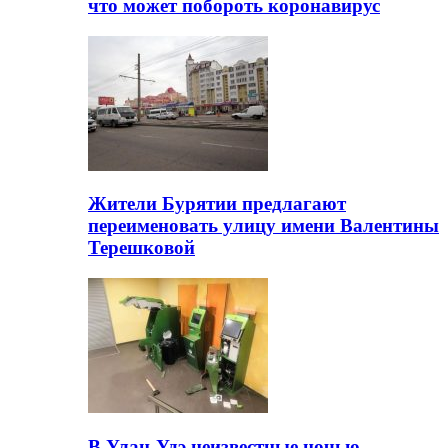
что может побороть коронавирус
Жители Бурятии предлагают
переименовать улицу имени Валентины
Терешковой
В Улан-Удэ неизвестные ночью