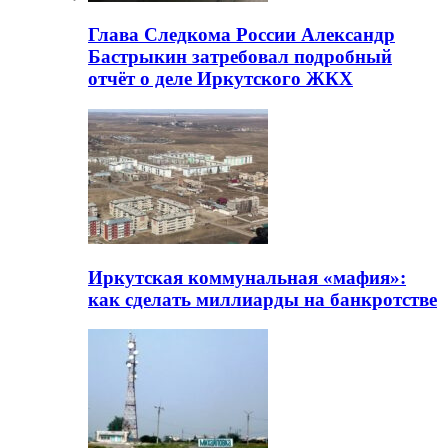
Глава Следкома России Александр
Бастрыкин затребовал подробный
отчёт о деле Иркутского ЖКХ
Иркутская коммунальная «мафия»:
как сделать миллиарды на банкротстве