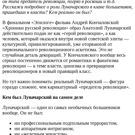
он типа предатель революции, погряз в роскоши и т.д.
Расскажи подробнее о роли Луначарского в клане большевиков,
пришедших к власти? Кем реально он был?
В финальном «Эпилоге» фильма Андрей Кончаловский
«Хроники русской революции» образ Анатолий Луначарский
действительно подан не как «герой революции», а как
человек, который оказался внутри новой советской элиты —
культурной, привилегированной, уже оторванной от
первоначального революционного аскетизма. Это не
случайная деталь декораций. У Кончаловского вообще весь
сериал постепенно движется от романтики и фанатизма
революции — к теме власти, цинизма и превращения
революционеров в новый правящий класс.
Но тут важно понимать: реальный Луначарский — фигура
гораздо сложнее, чем карикатурный «предатель революции».
Кем был Луначарский на самом деле
Луначарский — один из самых необычных большевиков
вообще. Он не был:
ни профессиональным подпольным террористом,
ни аппаратным интриганом,
ни «железным чекистом»,