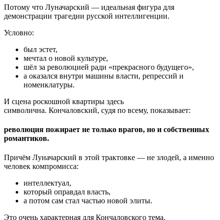
Потому что Луначарский — идеальная фигура для
демонстрации трагедии русской интеллигенции.
Условно:
был эстет,
мечтал о новой культуре,
шёл за революцией ради «прекрасного будущего»,
а оказался внутри машины власти, репрессий и
номенклатуры.
И сцена роскошной квартиры здесь
символична. Кончаловский, судя по всему, показывает:
революция пожирает не только врагов, но и собственных
романтиков.
Причём Луначарский в этой трактовке — не злодей, а именно
человек компромисса:
интеллектуал,
который оправдал власть,
а потом сам стал частью новой элиты.
Это очень характерная для Кончаловского тема.