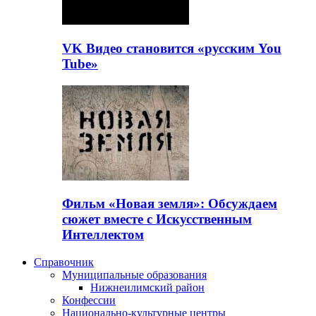
VK Видео становится «русским You
Tube»
Фильм «Новая земля»: Обсуждаем
сюжет вместе с Искусственным
Интеллектом
Справочник
Муниципальные образования
Нижнеилимский район
Конфессии
Национально-культурные центры