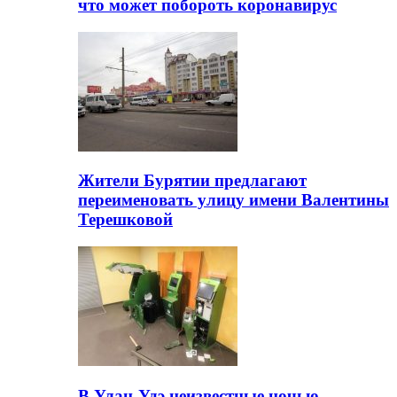
что может побороть коронавирус
Жители Бурятии предлагают
переименовать улицу имени Валентины
Терешковой
В Улан-Удэ неизвестные ночью