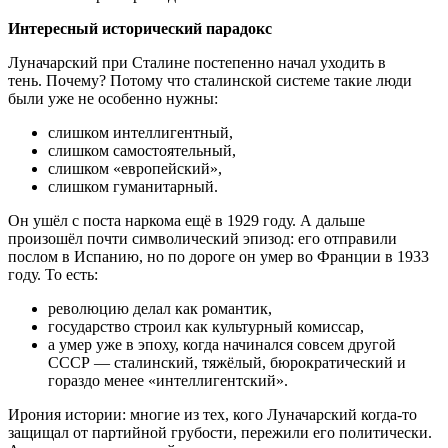
Интересный исторический парадокс
Луначарский при Сталине постепенно начал уходить в
тень. Почему? Потому что сталинской системе такие люди
были уже не особенно нужны:
слишком интеллигентный,
слишком самостоятельный,
слишком «европейский»,
слишком гуманитарный.
Он ушёл с поста наркома ещё в 1929 году. А дальше
произошёл почти символический эпизод: его отправили
послом в Испанию, но по дороге он умер во Франции в 1933
году. То есть:
революцию делал как романтик,
государство строил как культурный комиссар,
а умер уже в эпоху, когда начинался совсем другой
СССР — сталинский, тяжёлый, бюрократический и
гораздо менее «интеллигентский».
Ирония истории: многие из тех, кого Луначарский когда-то
защищал от партийной грубости, пережили его политически.