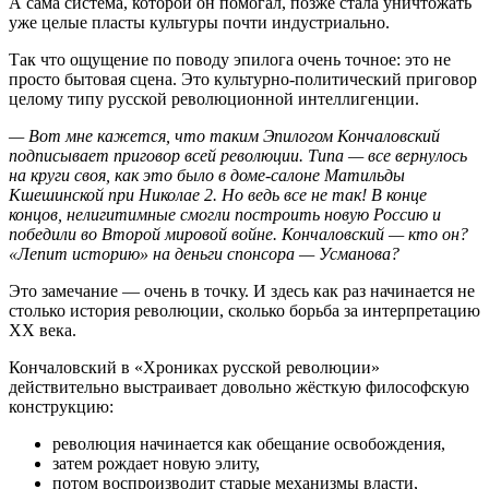
А сама система, которой он помогал, позже стала уничтожать
уже целые пласты культуры почти индустриально.
Так что ощущение по поводу эпилога очень точное: это не
просто бытовая сцена. Это культурно-политический приговор
целому типу русской революционной интеллигенции.
— Вот мне кажется, что таким Эпилогом Кончаловский
подписывает приговор всей революции. Типа — все вернулось
на круги своя, как это было в доме-салоне Матильды
Кшешинской при Николае 2. Но ведь все не так! В конце
концов, нелигитимные смогли построить новую Россию и
победили во Второй мировой войне. Кончаловский — кто он?
«Лепит историю» на деньги спонсора — Усманова?
Это замечание — очень в точку. И здесь как раз начинается не
столько история революции, сколько борьба за интерпретацию
XX века.
Кончаловский в «Хрониках русской революции»
действительно выстраивает довольно жёсткую философскую
конструкцию:
революция начинается как обещание освобождения,
затем рождает новую элиту,
потом воспроизводит старые механизмы власти,