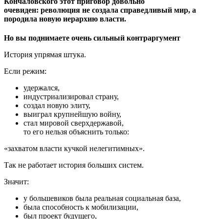
Кончаловского этот приговор довольно
очевиден: революция не создала справедливый мир, а
породила новую иерархию власти.
Но вы поднимаете очень сильный контраргумент
История упрямая штука.
Если режим:
удержался,
индустриализировал страну,
создал новую элиту,
выиграл крупнейшую войну,
стал мировой сверхдержавой,
то его нельзя объяснить только:
«захватом власти кучкой нелегитимных».
Так не работает история больших систем.
Значит:
у большевиков была реальная социальная база,
была способность к мобилизации,
был проект будущего,