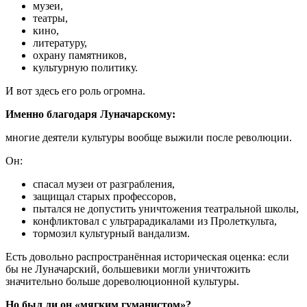
музеи,
театры,
кино,
литературу,
охрану памятников,
культурную политику.
И вот здесь его роль огромна.
Именно благодаря Луначарскому:
многие деятели культуры вообще выжили после революции.
Он:
спасал музеи от разграбления,
защищал старых профессоров,
пытался не допустить уничтожения театральной школы,
конфликтовал с ультрарадикалами из Пролеткульта,
тормозил культурный вандализм.
Есть довольно распространённая историческая оценка: если
бы не Луначарский, большевики могли уничтожить
значительно больше дореволюционной культуры.
Но был ли он «мягким гуманистом»?