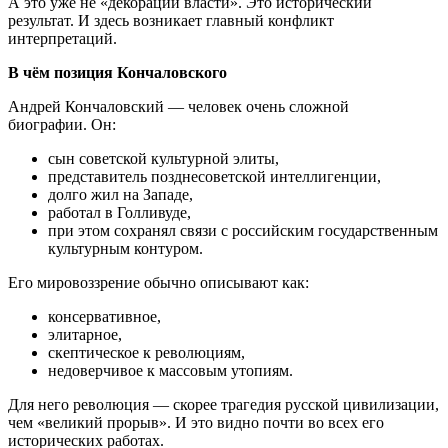
А это уже не «декорации власти». Это исторический
результат. И здесь возникает главный конфликт
интерпретаций.
В чём позиция Кончаловского
Андрей Кончаловский — человек очень сложной
биографии. Он:
сын советской культурной элиты,
представитель позднесоветской интеллигенции,
долго жил на Западе,
работал в Голливуде,
при этом сохранял связи с российским государственным
культурным контуром.
Его мировоззрение обычно описывают как:
консервативное,
элитарное,
скептическое к революциям,
недоверчивое к массовым утопиям.
Для него революция — скорее трагедия русской цивилизации,
чем «великий прорыв». И это видно почти во всех его
исторических работах.