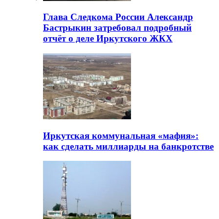
Глава Следкома России Александр
Бастрыкин затребовал подробный
отчёт о деле Иркутского ЖКХ
Иркутская коммунальная «мафия»:
как сделать миллиарды на банкротстве