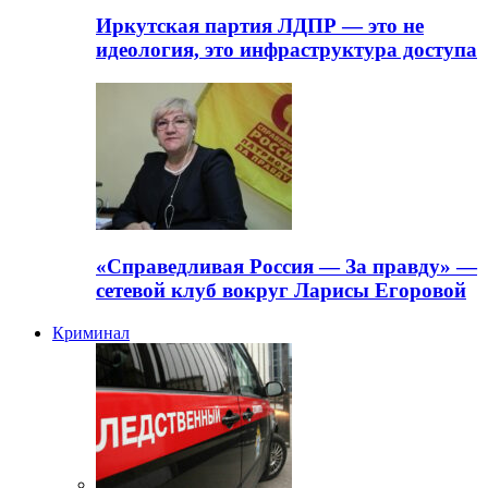
Иркутская партия ЛДПР — это не
идеология, это инфраструктура доступа
«Справедливая Россия — За правду» —
сетевой клуб вокруг Ларисы Егоровой
Криминал