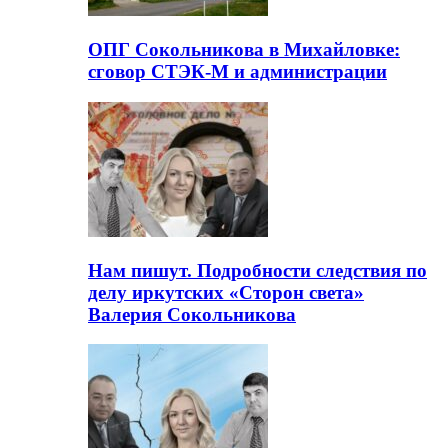
ОПГ Сокольникова в Михайловке:
сговор СТЭК-М и администрации
Нам пишут. Подробности следствия по
делу иркутских «Сторон света»
Валерия Сокольникова