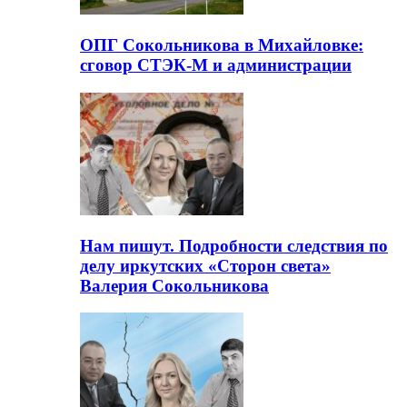
ОПГ Сокольникова в Михайловке:
сговор СТЭК-М и администрации
Нам пишут. Подробности следствия по
делу иркутских «Сторон света»
Валерия Сокольникова