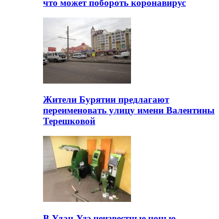
что может побороть коронавирус
Жители Бурятии предлагают
переименовать улицу имени Валентины
Терешковой
В Улан-Удэ неизвестные ночью