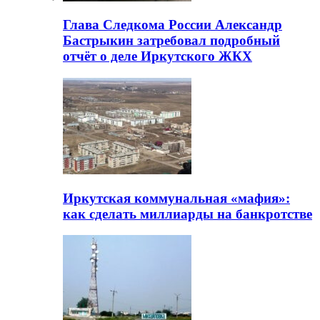
Глава Следкома России Александр
Бастрыкин затребовал подробный
отчёт о деле Иркутского ЖКХ
Иркутская коммунальная «мафия»:
как сделать миллиарды на банкротстве