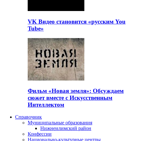
VK Видео становится «русским You
Tube»
Фильм «Новая земля»: Обсуждаем
сюжет вместе с Искусственным
Интеллектом
Справочник
Муниципальные образования
Нижнеилимский район
Конфессии
Национально-культурные центры