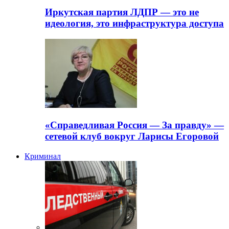
Иркутская партия ЛДПР — это не
идеология, это инфраструктура доступа
«Справедливая Россия — За правду» —
сетевой клуб вокруг Ларисы Егоровой
Криминал