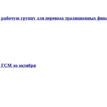
 рабочую группу для перевода традиционных фин
т ГСМ до октября