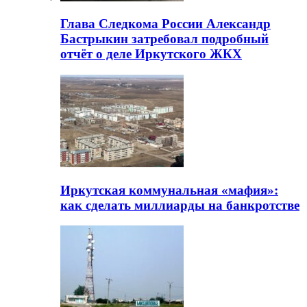
Глава Следкома России Александр
Бастрыкин затребовал подробный
отчёт о деле Иркутского ЖКХ
Иркутская коммунальная «мафия»:
как сделать миллиарды на банкротстве