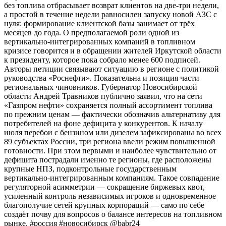
без топлива отбрасывает возврат клиентов на две-три недели,
а простой в течение недели равносилен запуску новой АЗС с
нуля: формирование клиентской базы занимает от трёх
месяцев до года. О предполагаемой роли одной из
вертикально-интегрированных компаний в топливном
кризисе говорится и в обращении жителей Иркутской области
к президенту, которое пока собрало менее 600 подписей.
Авторы петиции связывают ситуацию в регионе с политикой
руководства «Роснефти». Показательна и позиция части
региональных чиновников. Губернатор Новосибирской
области Андрей Травников публично заявил, что на сети
«Газпром нефти» сохраняется полный ассортимент топлива
по прежним ценам — фактически обозначив альтернативу для
потребителей на фоне дефицита у конкурентов. К началу
июля перебои с бензином или дизелем зафиксированы во всех
89 субъектах России, три региона ввели режим повышенной
готовности. При этом первыми и наиболее чувствительно от
дефицита пострадали именно те регионы, где расположены
крупные НПЗ, подконтрольные государственным
вертикально-интегрированным компаниям. Такое совпадение
регуляторной асимметрии — сокращение биржевых квот,
усиленный контроль независимых игроков и одновременное
благополучие сетей крупных корпораций — само по себе
создаёт почву для вопросов о балансе интересов на топливном
рынке. #россия #новосибирск @babr24