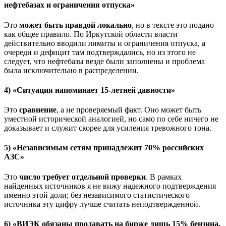
нефтебазах и ограничения отпуска»
Это
может быть правдой локально
, но в тексте это подано
как общее правило. По Иркутской области власти
действительно вводили лимиты и ограничения отпуска, а
очереди и дефицит там подтверждались, но из этого не
следует, что нефтебазы везде были заполнены и проблема
была исключительно в распределении.
4) «Ситуация напоминает 15-летней давности»
Это
сравнение
, а не проверяемый факт. Оно может быть
уместной исторической аналогией, но само по себе ничего не
доказывает и служит скорее для усиления тревожного тона.
5) «Независимым сетям принадлежит 70% российских
АЗС»
Это
число требует отдельной проверки
. В рамках
найденных источников я не вижу надежного подтверждения
именно этой доли; без независимого статистического
источника эту цифру лучше считать неподтвержденной.
6) «ВИЭК обязаны продавать на бирже лишь 15% бензина,