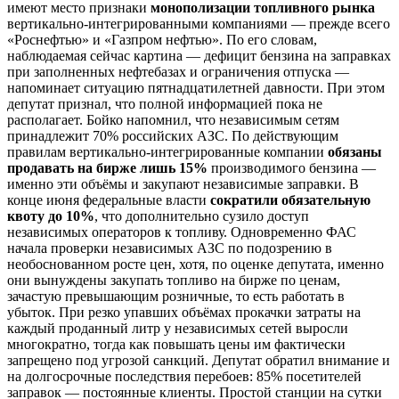
имеют место признаки
монополизации топливного рынка
вертикально-интегрированными компаниями — прежде всего
«Роснефтью» и «Газпром нефтью». По его словам,
наблюдаемая сейчас картина — дефицит бензина на заправках
при заполненных нефтебазах и ограничения отпуска —
напоминает ситуацию пятнадцатилетней давности. При этом
депутат признал, что полной информацией пока не
располагает. Бойко напомнил, что независимым сетям
принадлежит 70% российских АЗС. По действующим
правилам вертикально-интегрированные компании
обязаны
продавать на бирже лишь 15%
производимого бензина —
именно эти объёмы и закупают независимые заправки. В
конце июня федеральные власти
сократили обязательную
квоту до 10%
, что дополнительно сузило доступ
независимых операторов к топливу. Одновременно ФАС
начала проверки независимых АЗС по подозрению в
необоснованном росте цен, хотя, по оценке депутата, именно
они вынуждены закупать топливо на бирже по ценам,
зачастую превышающим розничные, то есть работать в
убыток. При резко упавших объёмах прокачки затраты на
каждый проданный литр у независимых сетей выросли
многократно, тогда как повышать цены им фактически
запрещено под угрозой санкций. Депутат обратил внимание и
на долгосрочные последствия перебоев: 85% посетителей
заправок — постоянные клиенты. Простой станции на сутки