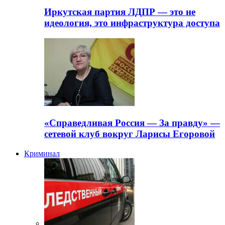
Иркутская партия ЛДПР — это не
идеология, это инфраструктура доступа
«Справедливая Россия — За правду» —
сетевой клуб вокруг Ларисы Егоровой
Криминал