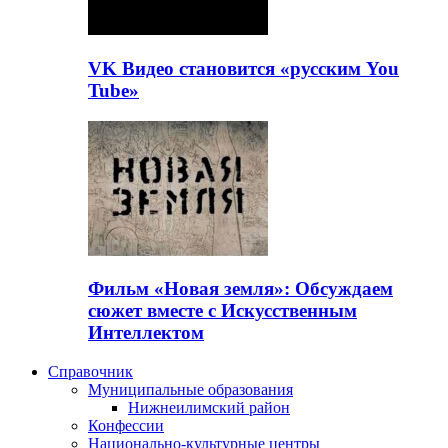
VK Видео становится «русским You
Tube»
Фильм «Новая земля»: Обсуждаем
сюжет вместе с Искусственным
Интеллектом
Справочник
Муниципальные образования
Нижнеилимский район
Конфессии
Национально-культурные центры