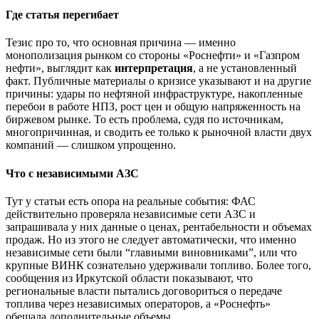
Где статья перегибает
Тезис про то, что основная причина — именно
монополизация рынком со стороны «Роснефти» и «Газпром
нефти», выглядит как
интерпретация
, а не установленный
факт. Публичные материалы о кризисе указывают и на другие
причины: удары по нефтяной инфраструктуре, накопленные
перебои в работе НПЗ, рост цен и общую напряженность на
биржевом рынке. То есть проблема, судя по источникам,
многопричинная, и сводить ее только к рыночной власти двух
компаний — слишком упрощенно.
Что с независимыми АЗС
Тут у статьи есть опора на реальные события: ФАС
действительно проверяла независимые сети АЗС и
запрашивала у них данные о ценах, рентабельности и объемах
продаж. Но из этого не следует автоматически, что именно
независимые сети были “главными виновниками”, или что
крупные ВИНК сознательно удерживали топливо. Более того,
сообщения из Иркутской области показывают, что
региональные власти пытались договориться о передаче
топлива через независимых операторов, а «Роснефть»
обещала дополнительные объемы.