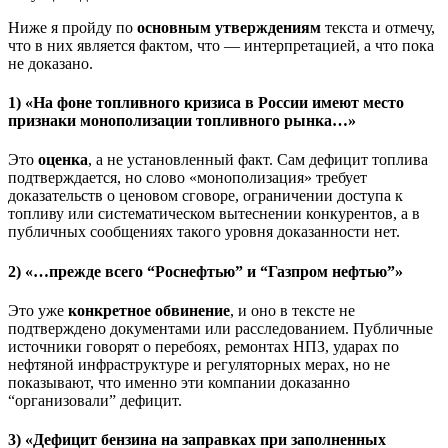
Ниже я пройду по
основным утверждениям
текста и отмечу,
что в них является фактом, что — интерпретацией, а что пока
не доказано.
1) «На фоне топливного кризиса в России имеют место
признаки монополизации топливного рынка…»
Это
оценка
, а не установленный факт. Сам дефицит топлива
подтверждается, но слово «монополизация» требует
доказательств о ценовом сговоре, ограничении доступа к
топливу или систематическом вытеснении конкурентов, а в
публичных сообщениях такого уровня доказанности нет.
2) «…прежде всего “Роснефтью” и “Газпром нефтью”»
Это уже
конкретное обвинение
, и оно в тексте не
подтверждено документами или расследованием. Публичные
источники говорят о перебоях, ремонтах НПЗ, ударах по
нефтяной инфраструктуре и регуляторных мерах, но не
показывают, что именно эти компании доказанно
“организовали” дефицит.
3) «Дефицит бензина на заправках при заполненных