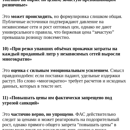
розничные»
Это
может происходить
, но формулировка слишком общая.
Публичные источники подтверждают давление на
независимые сети и рост оптовых цен, однако не дают
универсального правила, что биржевая цена “зачастую”
превышала розницу повсеместно.
10) «При резко упавших объёмах прокачки затраты на
каждый проданный литр у независимых сетей выросли
многократно»
Это
оценка с сильным эмоциональным усилением
. Смысл
правдоподобен: если поставки падают, удельные издержки
растут. Но слово «многократно» требует расчетов и исходных
данных, которых в тексте нет.
11) «Повышать цены им фактически запрещено под
угрозой санкций»
Это
частично верно, но упрощено
. ФАС действительно
следит за ценами и может реагировать на подозрительный
рост, однако прямого общего запрета “повышать цены” в
таком виде текст не показывает; речь скорее о риске