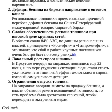
дестабилизирована, а логистические цепочки
нарушились.
Дефицит бензина на бирже и напряжение в оптовом
канале.
Региональные чиновники прямо называли причиной
перебоев дефицит бензина на Санкт-Петербургской
международной товарно-сырьевой бирже.
Слабая обеспеченность региона топливом при
высокой доле крупных сетей.
В области около 84% АЗС, по данным региональных
властей, принадлежит «Роснефти» и «Газпромнефти», а
это значит, что сбой в работе крупных поставщиков
очень быстро бьет по всему рынку.
irk
Локальный рост спроса и паника.
В Иркутске очереди на заправках появились еще 22
июня, и по мере ухудшения ситуации люди стали стоять
уже часами; это типичный эффект ажиотажного спроса,
который сам усиливает дефицит.
Ограничения отпуска топлива.
На заправках вводили лимиты на продажу бензина, а
власти объявили режим повышенной готовности, то
есть проблема была достаточно серьезной, чтобы
переходить к экстренным мерам
Соб. инф.