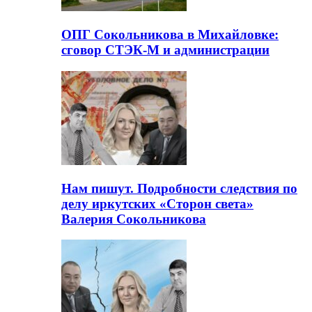
ОПГ Сокольникова в Михайловке:
сговор СТЭК-М и администрации
Нам пишут. Подробности следствия по
делу иркутских «Сторон света»
Валерия Сокольникова