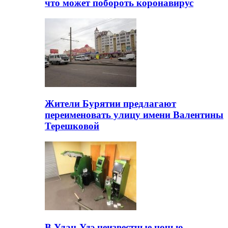
что может побороть коронавирус
Жители Бурятии предлагают
переименовать улицу имени Валентины
Терешковой
В Улан-Удэ неизвестные ночью