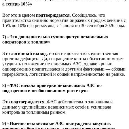
а теперь 10%»
Вот это
в целом подтверждается
. Сообщалось, что
правительство снизило норматив биржевых продаж бензина с
15% до 10% на три месяца, с 1 июля по 30 сентября 2026 года.
7) «Это дополнительно сузило доступ независимых
операторов к топливу»
Это
логичный вывод
, но он не доказан как единственная
причина дефицита. Да, сокращение квоты объективно может
ухудшить положение независимых АЗС, однако кризис
одновременно подпитывался и другими факторами — сбоями
переработки, логистикой и общей напряженностью на рынке.
8) «ФАС начала проверки независимых АЗС по
подозрению в необоснованном росте цен»
Это
подтверждается
. ФАС действительно запрашивала
данные у крупнейших независимых сетей и усиливала
контроль за топливным рынком.
9) «Именно независимые АЗС вынуждены закупать
топливо на бирже по ценам, зачастую превышающим