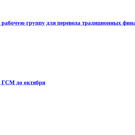
 рабочую группу для перевода традиционных фин
т ГСМ до октября