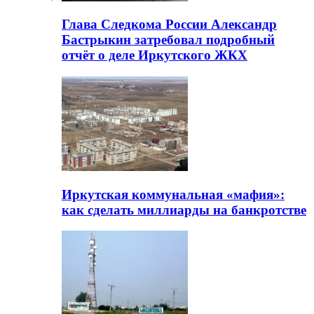
Глава Следкома России Александр
Бастрыкин затребовал подробный
отчёт о деле Иркутского ЖКХ
Иркутская коммунальная «мафия»:
как сделать миллиарды на банкротстве