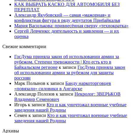
КАК ВЫБРАТЬ КАСКО ДЛЯ АВТОМОБИЛЯ БЕЗ
ПЕРЕПЛАТ
Александр Якубовский — самая «мажорная» и
конфликтная фигура в ряду депутатов Прибайкалья
Мария Василькова: привнесённая сверху «технократка»
Сергей Левченко: деятельность и заявления — и их
оценка
Свежие комментарии
ГосДума приняла закон об использовании армии за
рубежом. Степени тревожности | Кто есть кто в
Байкальском регионе
к записи
ГосДума приняла закон
об использовании армии за рубежом для защиты
россиян
Марк Полынов
к записи
Банду наркоторговцев
«повязали» силовики в Ангарске
Александр Полозов
к записи
Некролог: ЗВЕРЬКОВ
Владимир Семенович
Игорь
к записи
Кто и как уничтожал военные учебные
заведения нашей Родины
Семен
к записи
Кто и как уничтожал военные учебные
заведения нашей Родины
Архивы