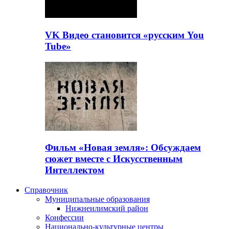
VK Видео становится «русским You
Tube»
Фильм «Новая земля»: Обсуждаем
сюжет вместе с Искусственным
Интеллектом
Справочник
Муниципальные образования
Нижнеилимский район
Конфессии
Национально-культурные центры