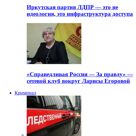
Иркутская партия ЛДПР — это не
идеология, это инфраструктура доступа
«Справедливая Россия — За правду» —
сетевой клуб вокруг Ларисы Егоровой
Криминал