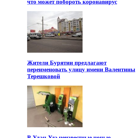
что может побороть коронавирус
Жители Бурятии предлагают
переименовать улицу имени Валентины
Терешковой
В Улан-Удэ неизвестные ночью