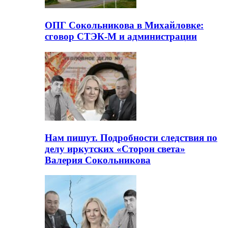
ОПГ Сокольникова в Михайловке:
сговор СТЭК-М и администрации
Нам пишут. Подробности следствия по
делу иркутских «Сторон света»
Валерия Сокольникова