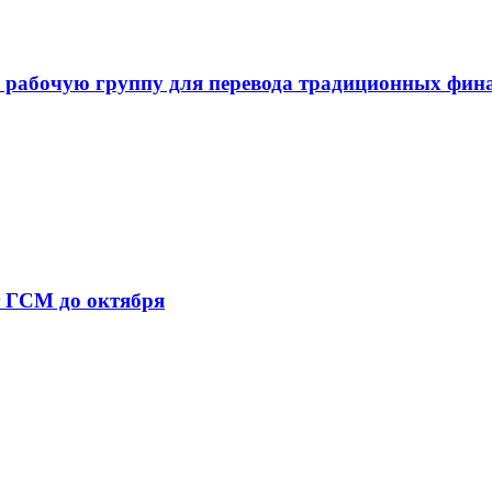
 рабочую группу для перевода традиционных фин
т ГСМ до октября