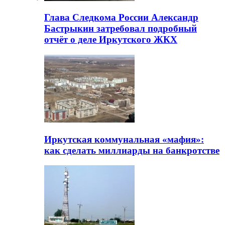
Глава Следкома России Александр
Бастрыкин затребовал подробный
отчёт о деле Иркутского ЖКХ
Иркутская коммунальная «мафия»:
как сделать миллиарды на банкротстве