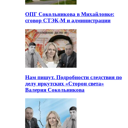
ОПГ Сокольникова в Михайловке:
сговор СТЭК-М и администрации
Нам пишут. Подробности следствия по
делу иркутских «Сторон света»
Валерия Сокольникова