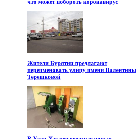
что может побороть коронавирус
Жители Бурятии предлагают
переименовать улицу имени Валентины
Терешковой
В Улан-Удэ неизвестные ночью