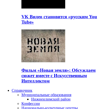
VK Видео становится «русским You
Tube»
Фильм «Новая земля»: Обсуждаем
сюжет вместе с Искусственным
Интеллектом
Справочник
Муниципальные образования
Нижнеилимский район
Конфессии
Национально-культурные центры