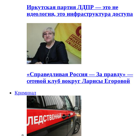
Иркутская партия ЛДПР — это не
идеология, это инфраструктура доступа
«Справедливая Россия — За правду» —
сетевой клуб вокруг Ларисы Егоровой
Криминал