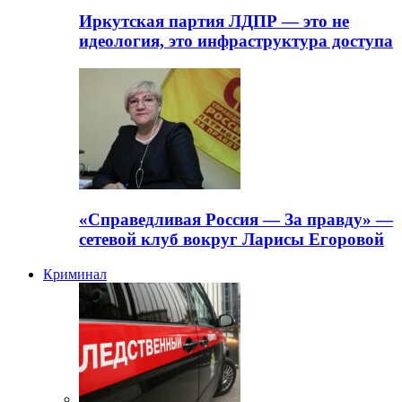
Иркутская партия ЛДПР — это не
идеология, это инфраструктура доступа
«Справедливая Россия — За правду» —
сетевой клуб вокруг Ларисы Егоровой
Криминал