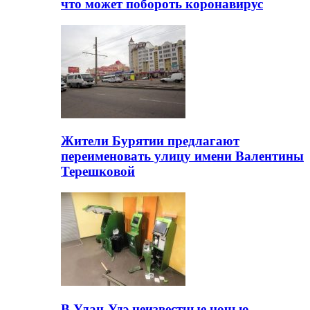
что может побороть коронавирус
Жители Бурятии предлагают
переименовать улицу имени Валентины
Терешковой
В Улан-Удэ неизвестные ночью