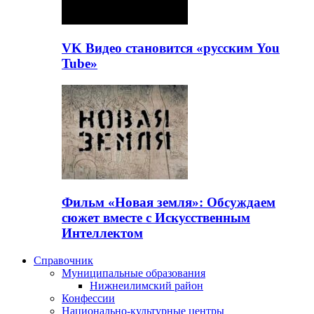
VK Видео становится «русским You
Tube»
Фильм «Новая земля»: Обсуждаем
сюжет вместе с Искусственным
Интеллектом
Справочник
Муниципальные образования
Нижнеилимский район
Конфессии
Национально-культурные центры