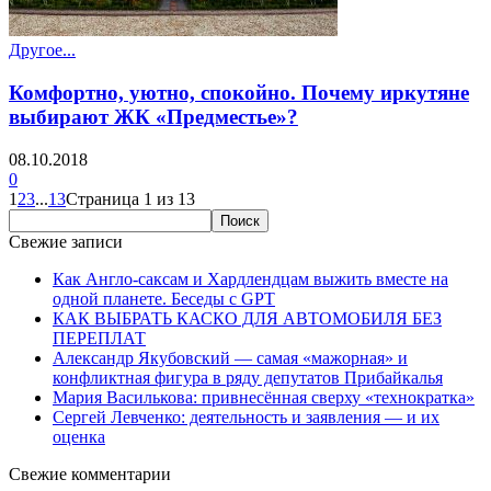
Другое...
Комфортно, уютно, спокойно. Почему иркутяне
выбирают ЖК «Предместье»?
08.10.2018
0
1
2
3
...
13
Страница 1 из 13
Свежие записи
Как Англо-саксам и Хардлендцам выжить вместе на
одной планете. Беседы с GPT
КАК ВЫБРАТЬ КАСКО ДЛЯ АВТОМОБИЛЯ БЕЗ
ПЕРЕПЛАТ
Александр Якубовский — самая «мажорная» и
конфликтная фигура в ряду депутатов Прибайкалья
Мария Василькова: привнесённая сверху «технократка»
Сергей Левченко: деятельность и заявления — и их
оценка
Свежие комментарии