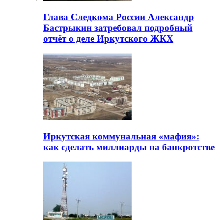
Глава Следкома России Александр
Бастрыкин затребовал подробный
отчёт о деле Иркутского ЖКХ
Иркутская коммунальная «мафия»:
как сделать миллиарды на банкротстве