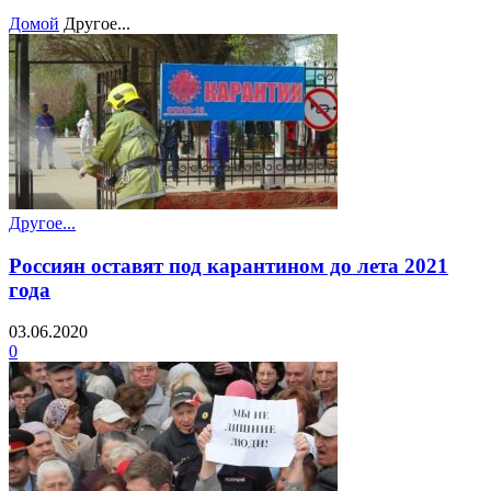
Домой
Другое...
Другое...
Россиян оставят под карантином до лета 2021
года
03.06.2020
0