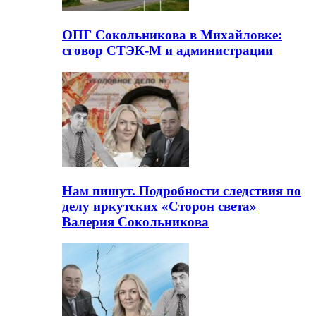
ОПГ Сокольникова в Михайловке:
сговор СТЭК-М и администрации
Нам пишут. Подробности следствия по
делу иркутских «Сторон света»
Валерия Сокольникова