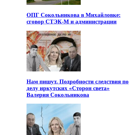
ОПГ Сокольникова в Михайловке:
сговор СТЭК-М и администрации
Нам пишут. Подробности следствия по
делу иркутских «Сторон света»
Валерия Сокольникова