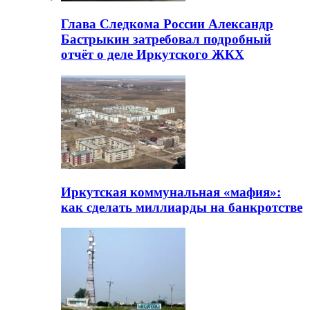
Глава Следкома России Александр
Бастрыкин затребовал подробный
отчёт о деле Иркутского ЖКХ
Иркутская коммунальная «мафия»:
как сделать миллиарды на банкротстве