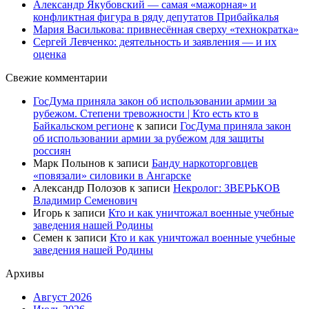
Александр Якубовский — самая «мажорная» и
конфликтная фигура в ряду депутатов Прибайкалья
Мария Василькова: привнесённая сверху «технократка»
Сергей Левченко: деятельность и заявления — и их
оценка
Свежие комментарии
ГосДума приняла закон об использовании армии за
рубежом. Степени тревожности | Кто есть кто в
Байкальском регионе
к записи
ГосДума приняла закон
об использовании армии за рубежом для защиты
россиян
Марк Полынов
к записи
Банду наркоторговцев
«повязали» силовики в Ангарске
Александр Полозов
к записи
Некролог: ЗВЕРЬКОВ
Владимир Семенович
Игорь
к записи
Кто и как уничтожал военные учебные
заведения нашей Родины
Семен
к записи
Кто и как уничтожал военные учебные
заведения нашей Родины
Архивы
Август 2026