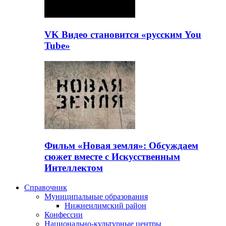
VK Видео становится «русским You
Tube»
Фильм «Новая земля»: Обсуждаем
сюжет вместе с Искусственным
Интеллектом
Справочник
Муниципальные образования
Нижнеилимский район
Конфессии
Национально-культурные центры