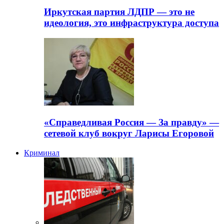
Иркутская партия ЛДПР — это не
идеология, это инфраструктура доступа
«Справедливая Россия — За правду» —
сетевой клуб вокруг Ларисы Егоровой
Криминал