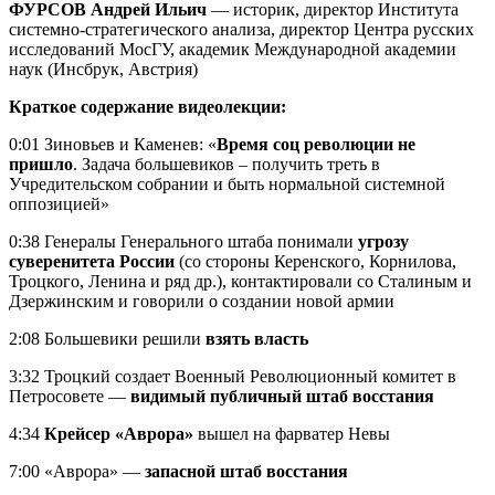
ФУРСОВ Андрей Ильич
— историк, директор Института
системно-стратегического анализа, директор Центра русских
исследований МосГУ, академик Международной академии
наук (Инсбрук, Австрия)
Краткое содержание видеолекции:
0:01 Зиновьев и Каменев: «
Время соц революции не
пришло
. Задача большевиков – получить треть в
Учредительском собрании и быть нормальной системной
оппозицией»
0:38 Генералы Генерального штаба понимали
угрозу
суверенитета России
(со стороны Керенского, Корнилова,
Троцкого, Ленина и ряд др.), контактировали со Сталиным и
Дзержинским и говорили о создании новой армии
2:08 Большевики решили
взять власть
3:32 Троцкий создает Военный Революционный комитет в
Петросовете —
видимый публичный штаб восстания
4:34
Крейсер «Аврора»
вышел на фарватер Невы
7:00 «Аврора» —
запасной штаб восстания