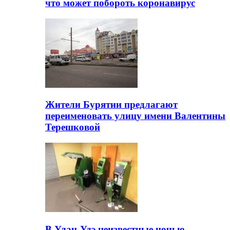
что может побороть коронавирус
Жители Бурятии предлагают
переименовать улицу имени Валентины
Терешковой
В Улан-Удэ неизвестные ночью