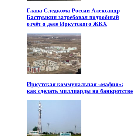
Глава Следкома России Александр
Бастрыкин затребовал подробный
отчёт о деле Иркутского ЖКХ
Иркутская коммунальная «мафия»:
как сделать миллиарды на банкротстве