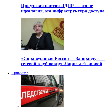
Иркутская партия ЛДПР — это не
идеология, это инфраструктура доступа
«Справедливая Россия — За правду» —
сетевой клуб вокруг Ларисы Егоровой
Криминал