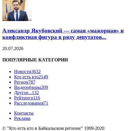
Александр Якубовский — самая «мажорная» и
конфликтная фигура в ряду депутатов...
20.07.2026
ПОПУЛЯРНЫЕ КАТЕГОРИИ
Новости
3632
Кто есть кто
2149
Регион
787
Видеообзоры
209
Другое...
132
Рейтинги
116
Расследования
71
Контакты
Реклама
© "Кто есть кто в Байкальском регионе" 1999-2020