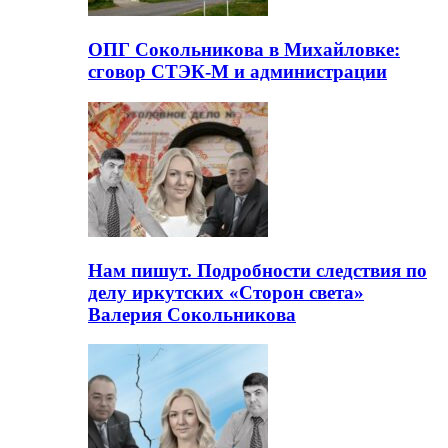
ОПГ Сокольникова в Михайловке:
сговор СТЭК-М и администрации
Нам пишут. Подробности следствия по
делу иркутских «Сторон света»
Валерия Сокольникова