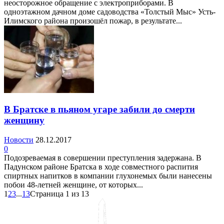
неосторожное обращение с электроприборами. В
одноэтажном дачном доме садоводства «Толстый Мыс» Усть-
Илимского района произошёл пожар, в результате...
В Братске в пьяном угаре забили до смерти
женщину
Новости
28.12.2017
0
Подозреваемая в совершении преступления задержана. В
Падунском районе Братска в ходе совместного распития
спиртных напитков в компании глухонемых были нанесены
побои 48-летней женщине, от которых...
1
2
3
...
13
Страница 1 из 13