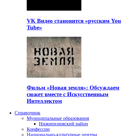
VK Видео становится «русским You
Tube»
Фильм «Новая земля»: Обсуждаем
сюжет вместе с Искусственным
Интеллектом
Справочник
Муниципальные образования
Нижнеилимский район
Конфессии
Национально-культурные центры