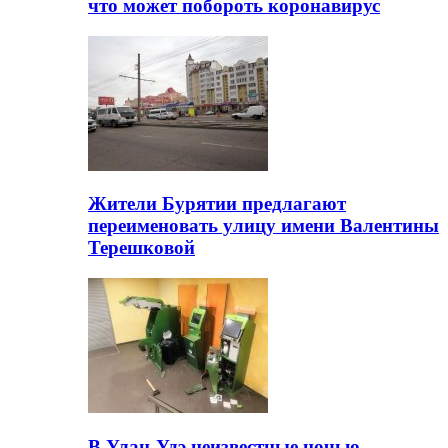
что может побороть коронавирус
Жители Бурятии предлагают
переименовать улицу имени Валентины
Терешковой
В Улан-Удэ неизвестные ночью