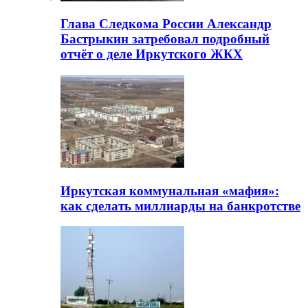
Глава Следкома России Александр
Бастрыкин затребовал подробный
отчёт о деле Иркутского ЖКХ
Иркутская коммунальная «мафия»:
как сделать миллиарды на банкротстве