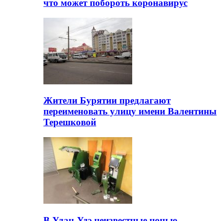
что может побороть коронавирус
Жители Бурятии предлагают
переименовать улицу имени Валентины
Терешковой
В Улан-Удэ неизвестные ночью