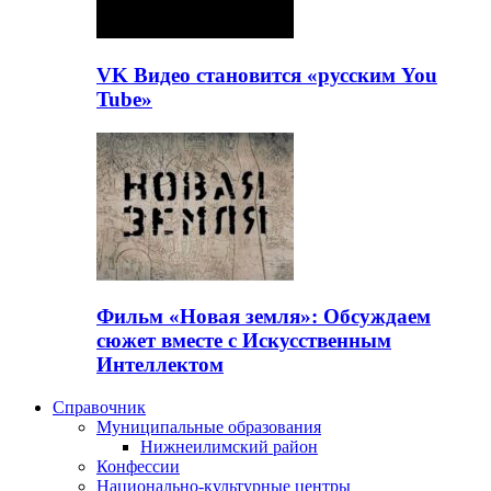
VK Видео становится «русским You
Tube»
Фильм «Новая земля»: Обсуждаем
сюжет вместе с Искусственным
Интеллектом
Справочник
Муниципальные образования
Нижнеилимский район
Конфессии
Национально-культурные центры