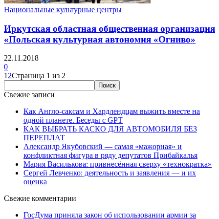
Национальные культурные центры
Иркутская областная общественная организация
«Польская культурная автономия «Огниво»
22.11.2018
0
1
2
Страница 1 из 2
Свежие записи
Как Англо-саксам и Хардлендцам выжить вместе на
одной планете. Беседы с GPT
КАК ВЫБРАТЬ КАСКО ДЛЯ АВТОМОБИЛЯ БЕЗ
ПЕРЕПЛАТ
Александр Якубовский — самая «мажорная» и
конфликтная фигура в ряду депутатов Прибайкалья
Мария Василькова: привнесённая сверху «технократка»
Сергей Левченко: деятельность и заявления — и их
оценка
Свежие комментарии
ГосДума приняла закон об использовании армии за