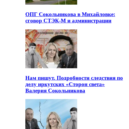
ОПГ Сокольникова в Михайловке:
сговор СТЭК-М и администрации
Нам пишут. Подробности следствия по
делу иркутских «Сторон света»
Валерия Сокольникова