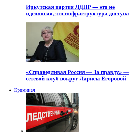
Иркутская партия ЛДПР — это не
идеология, это инфраструктура доступа
«Справедливая Россия — За правду» —
сетевой клуб вокруг Ларисы Егоровой
Криминал