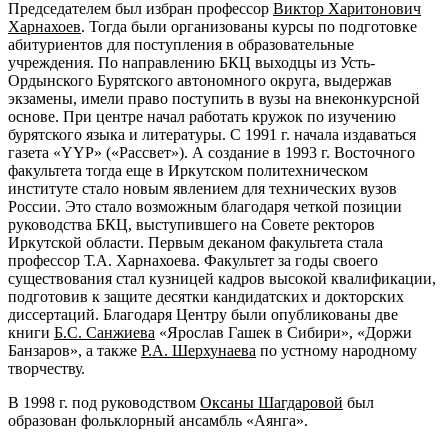
Председателем был избран профессор
Виктор Харитонович
Харнахоев
. Тогда были организованы курсы по подготовке
абитуриентов для поступления в образовательные
учреждения. По направлению БКЦ выходцы из Усть-
Ордынского Бурятского автономного округа, выдержав
экзамены, имели право поступить в вузы на внеконкурсной
основе. При центре начал работать кружок по изучению
бурятского языка и литературы. С 1991 г. начала издаваться
газета «YYР» («Рассвет»). А создание в 1993 г. Восточного
факультета тогда еще в Иркутском политехническом
институте стало новым явлением для технических вузов
России. Это стало возможным благодаря четкой позиции
руководства БКЦ, выступившего на Совете ректоров
Иркутской области. Первым деканом факультета стала
профессор Т.А. Харнахоева. Факультет за годы своего
существования стал кузницей кадров высокой квалификации,
подготовив к защите десятки кандидатских и докторских
диссертаций. Благодаря Центру были опубликованы две
книги
Б.С. Санжиева
«Ярослав Гашек в Сибири», «Доржи
Банзаров», а также
Р.А. Шерхунаева
по устному народному
творчеству.
В 1998 г. под руководством
Оксаны Шагдаровой
был
образован фольклорный ансамбль «Аянга».