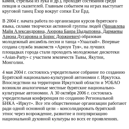
камня, стрельба из лука и др.), проходят состязания среди
певцов и сказителей. Главным событием на играх выступает
круговой танец Ёхор вокруг сопки Ехе Ёрд.
В 2004 г. начата работа по организации курсов бурятского
языка, силами творчески активной группы людей (
Чинавлева
Майя Александровна, Аюрова Баира Цыдыповна, Дармаевы
Арюна Дугаровна и Борис Доржиевич
) образован
молодежный ансамбль песни и танца «Улаалзай». Впервые
создана служба знакомств «Арюун Туя», на лучших
площадках города стали проходить молодежные дискотеки
«Asian-Party» с участием землячеств Тывы, Якутии,
Монголии.
4 мая 2004 г. состоялось учредительное собрание по созданию
Бурятской национально-культурной автономии г. Иркутска.
Впоследствии на территории Иркутской области и УОБАО
возникли аналогичные местные бурятские национально-
культурные автономии. А 30 октября 2006 г. состоялась
учредительная конференция по созданию Региональной
БНКА «Иркут». Все эти общественные организации работают
ради одной основной цели – консолидировать бурятский
этнос через возрождение, развитие и популяризацию
национальной духовной культуры во всех ее проявлениях.