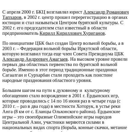
С апреля 2000 г. БКЦ возглавлял юрист
Александр Романович
Тапхаров
, в 2002 г. центр прошел перерегистрацию в органах
юстиции и стал называться Центром бурятской культуры. С
2002 г. его председателем стал известный в области
предприниматель
Кирилл Кириллович Хуриганов
.
По инициативе ЦБК был создан Центр вольной борьбы, а в
2003 г. – Федерация вольной борьбы Иркутской области,
которую возглавил тогда еще член Совета Президиума ЦБК
Александр Андреевич Амагзаев
. На высоком уровне провели
первых два областных первенства по бурятской вольной
борьбе. Именно в этот период традиционные праздники
Сагаалган и Сурхарбан стали проходить как поистине
народные празднования областного уровня.
Большим шагом на пути к духовному и культурному
обогащению стало возрождение в 2001 г. Ёрдынских игр,
которые проводились с 14 по 16 июня раз в четыре года (с
2010 г. – раз в два года) в местности Хоторук, в устье реки
Анга (8 км от с. Еланцы Ольхонского района). Ёрдынские
игры – это своеобразные Олимпийские игры народов
Центральной Азии, участники меряются силами в
национальных видах спорта (борьба, конные скачки, метание