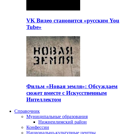
VK Видео становится «русским You
Tube»
Фильм «Новая земля»: Обсуждаем
сюжет вместе с Искусственным
Интеллектом
Справочник
Муниципальные образования
Нижнеилимский район
Конфессии
Национально-культурные центры