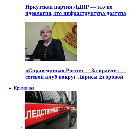
Иркутская партия ЛДПР — это не
идеология, это инфраструктура доступа
«Справедливая Россия — За правду» —
сетевой клуб вокруг Ларисы Егоровой
Криминал