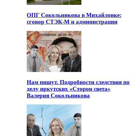
ОПГ Сокольникова в Михайловке:
сговор СТЭК-М и администрации
Нам пишут. Подробности следствия по
делу иркутских «Сторон света»
Валерия Сокольникова