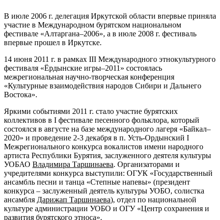
В июле 2006 г. делегация Иркутской области впервые приняла
участие в Международном бурятском национальном
фестивале «Алтаргана–2006», а в июле 2008 г. фестиваль
впервые прошел в Иркутске.
14 июня 2011 г. в рамках III Международного этнокультурного
фестиваля «Ёрдынские игры–2011» состоялась
межрегиональная научно-творческая конференция
«Культурные взаимодействия народов Сибири и Дальнего
Востока».
Яркими событиями 2011 г. стало участие бурятских
коллективов в I фестивале песенного фольклора, который
состоялся в августе на базе международного лагеря «Байкал–
2020» и проведение 2-3 декабря в п. Усть-Ордынский I
Межрегионального конкурса вокалистов имени народного
артиста Республики Бурятия, заслуженного деятеля культуры
УОБАО
Владимира Таршинаева
. Организаторами и
учредителями конкурса выступили: ОГУК «Государственный
ансамбль песни и танца «Степные напевы» (президент
конкурса – заслуженный деятель культуры УОБО, солистка
ансамбля
Дарижап Таршинаева
), отдел по национальной
культуре администрации УОБО и ОГУ «Центр сохранения и
развития бурятского этноса».