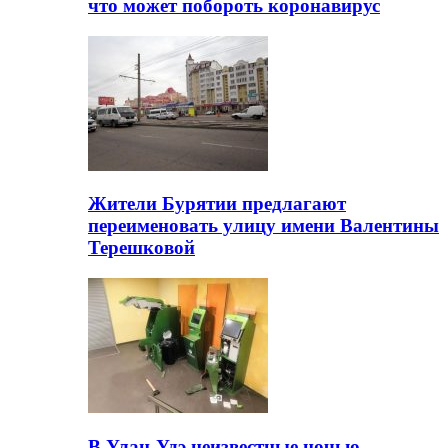
что может побороть коронавирус
Жители Бурятии предлагают
переименовать улицу имени Валентины
Терешковой
В Улан-Удэ неизвестные ночью