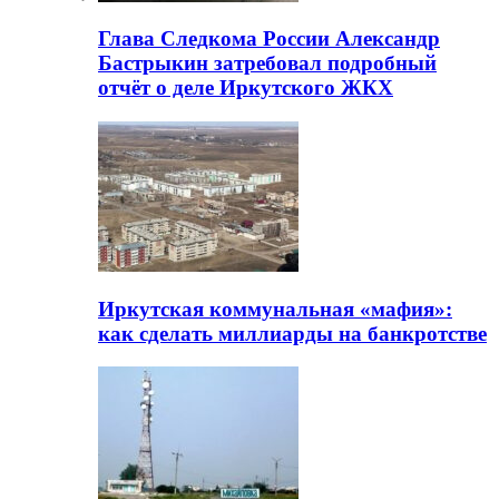
Глава Следкома России Александр
Бастрыкин затребовал подробный
отчёт о деле Иркутского ЖКХ
Иркутская коммунальная «мафия»:
как сделать миллиарды на банкротстве