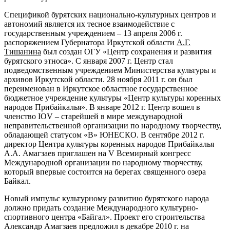
Спецификой бурятских национально-культурных центров и
автономий является их тесное взаимодействие с
государственным учреждением – 13 апреля 2006 г.
распоряжением Губернатора Иркутской области
А.Г.
Тишанина
был создан ОГУ «Центр сохранения и развития
бурятского этноса». С января 2007 г. Центр стал
подведомственным учреждением Министерства культуры и
архивов Иркутской области. 28 ноября 2011 г. он был
переименован в Иркутское областное государственное
бюджетное учреждение культуры «Центр культуры коренных
народов Прибайкалья». В январе 2012 г. Центр вошел в
членство IOV – старейшей в мире международной
неправительственной организации по народному творчеству,
обладающей статусом «В» ЮНЕСКО. В сентябре 2012 г.
директор Центра культуры коренных народов Прибайкалья
А.А. Амагзаев приглашен на V Всемирный конгресс
Международной организации по народному творчеству,
который впервые состоится на берегах священного озера
Байкал.
Новый импульс культурному развитию бурятского народа
должно придать создание Международного культурно-
спортивного центра «Байгал». Проект его строительства
Александр Амагзаев предложил в декабре 2010 г. на