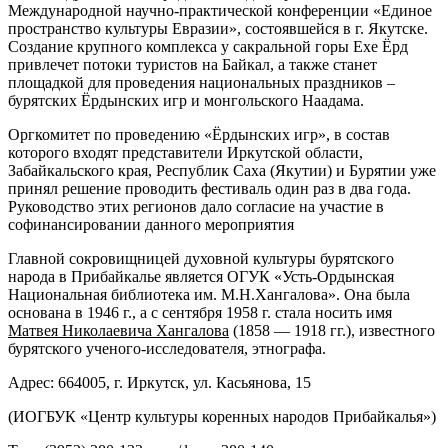
Международной научно-практической конференции «Единое
пространство культуры Евразии», состоявшейся в г. Якутске.
Создание крупного комплекса у сакральной горы Ехе Ёрд
привлечет потоки туристов на Байкал, а также станет
площадкой для проведения национальных праздников –
бурятских Ёрдынских игр и монгольского Наадама.
Оргкомитет по проведению «Ёрдынских игр», в состав
которого входят представители Иркутской области,
Забайкальского края, Республик Саха (Якутии) и Бурятии уже
принял решение проводить фестиваль один раз в два года.
Руководство этих регионов дало согласие на участие в
софинансировании данного мероприятия
Главной сокровищницей духовной культуры бурятского
народа в Прибайкалье является ОГУК «Усть-Ордынская
Национальная библиотека им. М.Н.Хангалова». Она была
основана в 1946 г., а с сентября 1958 г. стала носить имя
Матвея Николаевича Хангалова
(1858 — 1918 гг.), известного
бурятского ученого-исследователя, этнографа.
Адрес: 664005, г. Иркутск, ул. Касьянова, 15
(ИОГБУК «Центр культуры коренных народов Прибайкалья»)