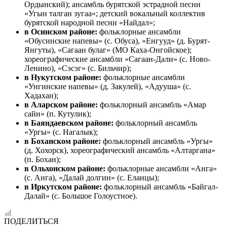
Ордынский); ансамбль бурятской эстрадной песни
«Угын талган зугаа»; детский вокальный коллектив
бурятской народной песни «Найдал»;
в Осинском районе:
фольклорные ансамбли
«Обусинские напевы» (с. Обуса), «Енгууд» (д. Бурят-
Янгуты), «Сагаан булаг» (МО Каха-Онгойское);
хореографические ансамбли «Сагаан-Дали» (с. Ново-
Ленино), «Сэсэг» (с. Бильчир);
в Нукутском районе:
фольклорные ансамбли
«Унгинские напевы» (д. Закулей), «Адууша» (с.
Хадахан);
в Аларском районе:
фольклорный ансамбль «Амар
сайн» (п. Кутулик);
в Баяндаевском районе:
фольклорный ансамбль
«Ургы» (с. Нагалык);
в Боханском районе:
фольклорный ансамбль «Ургы»
(д. Хохорск), хореографический ансамбль «Алтаргана»
(п. Бохан);
в Ольхонском районе:
фольклорные ансамбли «Анга»
(с. Анга), «Далай долгин» (с. Еланцы);
в Иркутском районе:
фольклорный ансамбль «Байгал-
Далай» (с. Большое Голоустное).
ПОДЕЛИТЬСЯ