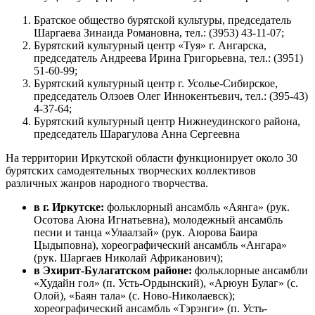
Братское общество бурятской культуры, председатель
Шаргаева Зинаида Романовна, тел.: (3953) 43-11-07;
Бурятский культурный центр «Туя» г. Ангарска,
председатель Андреева Ирина Григорьевна, тел.: (3951)
51-60-99;
Бурятский культурный центр г. Усолье-Сибирское,
председатель Олзоев Олег Иннокентьевич, тел.: (395-43)
4-37-64;
Бурятский культурный центр Нижнеудинского района,
председатель Шарагулова Анна Сергеевна
На территории Иркутской области функционирует около 30
бурятских самодеятельных творческих коллективов
различных жанров народного творчества.
в г. Иркутске:
фольклорный ансамбль «Аянга» (рук.
Осотова Аюна Игнатьевна), молодежный ансамбль
песни и танца «Улаалзай» (рук. Аюрова Баира
Цыдыповна), хореографический ансамбль «Ангара»
(рук. Шаргаев Николай Африканович);
в Эхирит-Булагатском районе:
фольклорные ансамбли
«Худайн гол» (п. Усть-Ордынский), «Арюун Булаг» (с.
Олой), «Баян тала» (с. Ново-Николаевск);
хореографический ансамбль «Тэрэнги» (п. Усть-