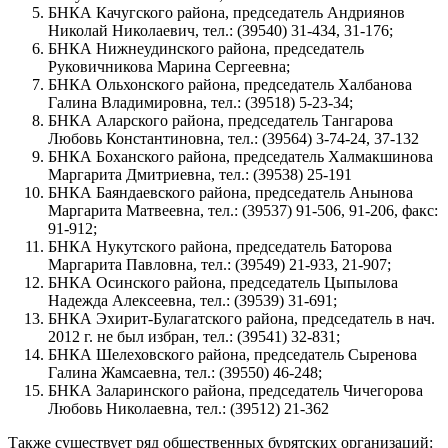
БНКА Качугского района, председатель Андриянов
Николай Николаевич, тел.: (39540) 31-434, 31-176;
БНКА Нижнеудинского района, председатель
Руковичникова Марина Сергеевна;
БНКА Ольхонского района, председатель Халбанова
Галина Владимировна, тел.: (39518) 5-23-34;
БНКА Аларского района, председатель Тангарова
Любовь Константиновна, тел.: (39564) 3-74-24, 37-132
БНКА Боханского района, председатель Халмакшинова
Маргарита Дмитриевна, тел.: (39538) 25-191
БНКА Баяндаевского района, председатель Анынова
Маргарита Матвеевна, тел.: (39537) 91-506, 91-206, факс:
91-912;
БНКА Нукутского района, председатель Баторова
Маргарита Павловна, тел.: (39549) 21-933, 21-907;
БНКА Осинского района, председатель Цыпылова
Надежда Алексеевна, тел.: (39539) 31-691;
БНКА Эхирит-Булагатского района, председатель в нач.
2012 г. не был избран, тел.: (39541) 32-831;
БНКА Шелеховского района, председатель Сыренова
Галина Жамсаевна, тел.: (39550) 46-248;
БНКА Заларинского района, председатель Чичегорова
Любовь Николаевна, тел.: (39512) 21-362
Также существует ряд общественных бурятских организаций: