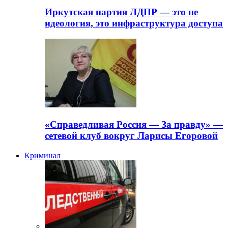
Иркутская партия ЛДПР — это не
идеология, это инфраструктура доступа
«Справедливая Россия — За правду» —
сетевой клуб вокруг Ларисы Егоровой
Криминал