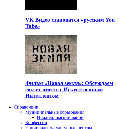
VK Видео становится «русским You
Tube»
Фильм «Новая земля»: Обсуждаем
сюжет вместе с Искусственным
Интеллектом
Справочник
Муниципальные образования
Нижнеилимский район
Конфессии
Национально-культурные центры