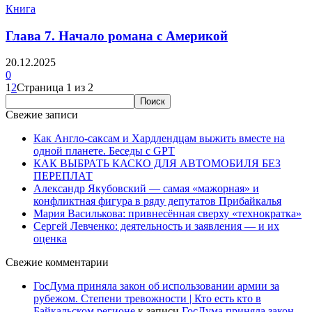
Книга
Глава 7. Начало романа с Америкой
20.12.2025
0
1
2
Страница 1 из 2
Свежие записи
Как Англо-саксам и Хардлендцам выжить вместе на
одной планете. Беседы с GPT
КАК ВЫБРАТЬ КАСКО ДЛЯ АВТОМОБИЛЯ БЕЗ
ПЕРЕПЛАТ
Александр Якубовский — самая «мажорная» и
конфликтная фигура в ряду депутатов Прибайкалья
Мария Василькова: привнесённая сверху «технократка»
Сергей Левченко: деятельность и заявления — и их
оценка
Свежие комментарии
ГосДума приняла закон об использовании армии за
рубежом. Степени тревожности | Кто есть кто в
Байкальском регионе
к записи
ГосДума приняла закон