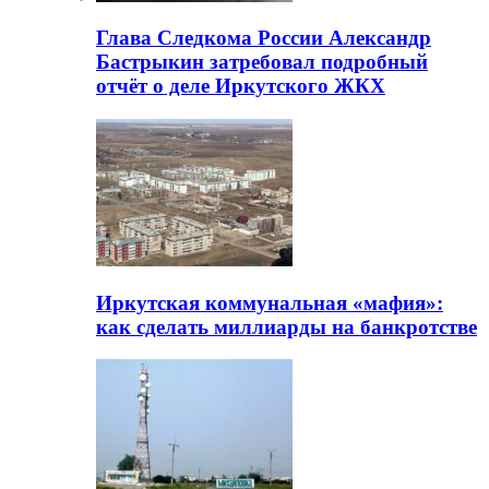
Глава Следкома России Александр
Бастрыкин затребовал подробный
отчёт о деле Иркутского ЖКХ
Иркутская коммунальная «мафия»:
как сделать миллиарды на банкротстве