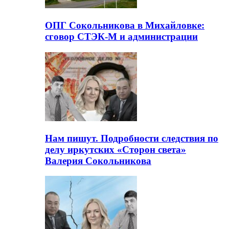
ОПГ Сокольникова в Михайловке:
сговор СТЭК-М и администрации
Нам пишут. Подробности следствия по
делу иркутских «Сторон света»
Валерия Сокольникова