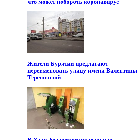
что может побороть коронавирус
Жители Бурятии предлагают
переименовать улицу имени Валентины
Терешковой
В Улан-Удэ неизвестные ночью