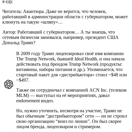
я еду.
Читатель: Авантюра. Даже не верится, что человек,
работавший в администрации области с губернатором, может
клюнуть на такую «шляпу»…
Автор: Работавший с губернатором… А ты знаешь, что
сетевым бизнесом занимался, например, президент США
Дональд Трамп?
В 2009 году Трамп лицензировал своё имя компании
The Trump Network, бывшей Ideal Health, и она начала
действовать под брендом Trump Network (продукты:
витамины, наборы питания и др.). Упоминается, что
стартовый пакет для «дистрибьютора» стоил ~$48 или
~$497.
Также он сотрудничал с компанией ACN Inc. (телеком
MLM) — выступал на её мероприятиях, давал
endorsement видео.
Но, нужно уточнить, несмотря на участие, Трамп не
был обычным “дистрибьютором” сети — он не строил
свою организацию “вниз по линии”. Он был скорее
лицом бренда, лицензиаром и стримером.