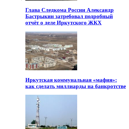
Глава Следкома России Александр
Бастрыкин затребовал подробный
отчёт о деле Иркутского ЖКХ
Иркутская коммунальная «мафия»:
как сделать миллиарды на банкротстве