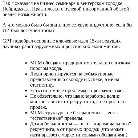
Так я оказался на бизнес-семинаре в венгерском городке
Нейридьхаза. Практически с нулевой информацией об этой
бизнес-возможности.
А что можно было бы знать про сетевую индустрию, если бы
ИИ был доступен тогда?
GPT подобрал основные ключевые идеи 15-ти ведущих
научных работ зарубежных и российских экономистов:
MLM обещают предпринимательство с низким
порогом входа.
Люди ориентируются на субъективные
представления о свободе и успехе, а не на
статистику.
Есть системные проблемы с прозрачностью.
Не обязательно, что шанс заработка велик;
многое зависит от рекрутинга, а не просто от
продаж.
MLM‑структуры не безграничны — есть
“естественные” пределы.
Доход большинства — не от “пирамидального”
рекрутинга, а от прямых продаж (что может
идти вразрез с маркетинговыми обещаниями).