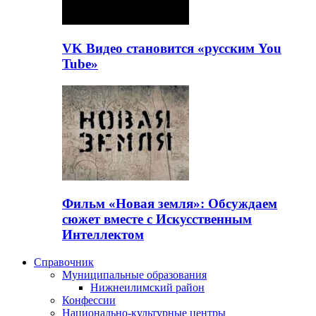
VK Видео становится «русским You
Tube»
Фильм «Новая земля»: Обсуждаем
сюжет вместе с Искусственным
Интеллектом
Справочник
Муниципальные образования
Нижнеилимский район
Конфессии
Национально-культурные центры