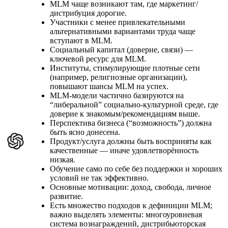
MLM чаще возникают там, где маркетинг/
дистрибуция дорогие.
Участники с менее привлекательными
альтернативными вариантами труда чаще
вступают в MLM.
Социальный капитал (доверие, связи) —
ключевой ресурс для MLM.
Институты, стимулирующие плотные сети
(например, религиозные организации),
повышают шансы MLM на успех.
MLM‑модели частично базируются на
“либеральной” социально‑культурной среде, где
доверие к знакомым/рекомендациям выше.
Перспектива бизнеса (“возможность”) должна
быть ясно донесена.
Продукт/услуга должны быть восприняты как
качественные — иначе удовлетворённость
низкая.
Обучение само по себе без поддержки и хороших
условий не так эффективно.
Основные мотивации: доход, свобода, личное
развитие.
Есть множество подходов к дефиниции MLM;
важно выделять элементы: многоуровневая
система вознаграждений, дистрибьюторская