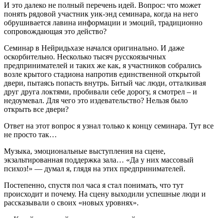
И это далеко не полный перечень идей. Вопрос: что может
понять рядовой участник уик-энд семинара, когда на него
обрушивается лавина информации и эмоций, традиционно
сопровождающая это действо?
Семинар в Нейридьхазе начался оригинально. И даже
оскорбительно. Несколько тысяч русскоязычных
предпринимателей и таких же как, я участников собрались
возле крытого стадиона напротив единственной открытой
двери, пытаясь попасть внутрь. Битый час люди, отталкивая
друг друга локтями, пробивали себе дорогу, я смотрел – и
недоумевал. Для чего это издевательство? Нельзя было
открыть все двери?
Ответ на этот вопрос я узнал только к концу семинара. Тут все
не просто так…
Музыка, эмоциональные выступления на сцене,
экзальтированная поддержка зала… «Да у них массовый
психоз!» — думал я, глядя на этих предпринимателей.
Постепенно, спустя пол часа я стал понимать, что тут
происходит и почему. На сцену выходили успешные люди и
рассказывали о своих «новых уровнях».