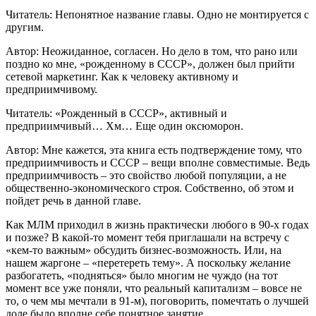
Читатель: Непонятное название главы. Одно не монтируется с
другим.
Автор: Неожиданное, согласен. Но дело в том, что рано или
поздно ко мне, «рожденному в СССР», должен был прийти
сетевой маркетинг. Как к человеку активному и
предприимчивому.
Читатель: «Рожденный в СССР», активный и
предприимчивый… Хм… Еще один оксюморон.
Автор: Мне кажется, эта книга есть подтверждение тому, что
предприимчивость и СССР – вещи вполне совместимые. Ведь
предприимчивость – это свойство любой популяции, а не
общественно-экономического строя. Собственно, об этом и
пойдет речь в данной главе.
Как МЛМ приходил в жизнь практически любого в 90-х годах
и позже? В какой-то момент тебя приглашали на встречу с
«кем-то важным» обсудить бизнес-возможность. Или, на
нашем жаргоне – «перетереть тему». А поскольку желание
разбогатеть, «подняться» было многим не чуждо (на тот
момент все уже поняли, что реальный капитализм – вовсе не
то, о чем мы мечтали в 91-м), поговорить, помечтать о лучшей
доле было вполне себе понятное занятие.