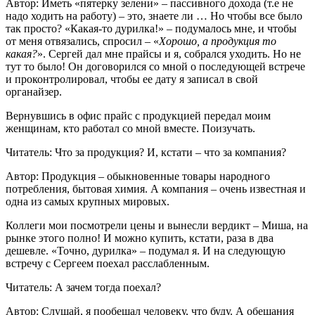
Автор: Иметь «пятерку зелени» – пассивного дохода (т.е не
надо ходить на работу) – это, знаете ли … Но чтобы все было
так просто? «Какая-то дурилка!» – подумалось мне, и чтобы
от меня отвязались, спросил – «
Хорошо, а продукция то
какая?
». Сергей дал мне прайсы и я, собрался уходить. Но не
тут то было! Он договорился со мной о последующей встрече
и проконтролировал, чтобы ее дату я записал в свой
органайзер.
Вернувшись в офис прайс с продукцией передал моим
женщинам, кто работал со мной вместе. Поизучать.
Читатель: Что за продукция? И, кстати – что за компания?
Автор: Продукция – обыкновенные товары народного
потребления, бытовая химия. А компания – очень известная и
одна из самых крупных мировых.
Коллеги мои посмотрели цены и вынесли вердикт – Миша, на
рынке этого полно! И можно купить, кстати, раза в два
дешевле. «Точно, дурилка» – подумал я. И на следующую
встречу с Сергеем поехал расслабленным.
Читатель: А зачем тогда поехал?
Автор: Слушай, я пообещал человеку, что буду. А обещания