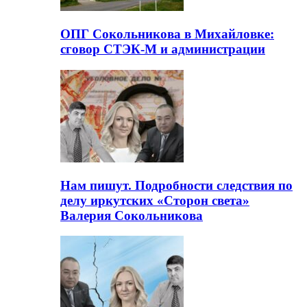
ОПГ Сокольникова в Михайловке:
сговор СТЭК-М и администрации
Нам пишут. Подробности следствия по
делу иркутских «Сторон света»
Валерия Сокольникова