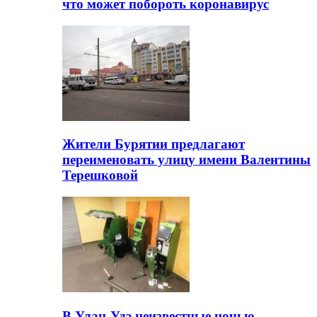
что может побороть коронавирус
Жители Бурятии предлагают
переименовать улицу имени Валентины
Терешковой
В Улан-Удэ неизвестные ночью