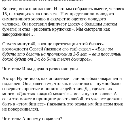
Короче, меня пригласили. И вот мы собрались вместе, человек
15, находящихся «в поиске». Нам представили молодого
симпатичного хорошо и аккуратно одетого молодого
человека. Он поставил флипчарт (доску с большим листом
бумаги) и стал «рисовать кружочки». Мы смотрели как
завороженные…
Спустя минут 40, в конце презентации этой бизнес-
возможности Сергей (назовем его так) сказал –
«Если вы
будете это делать на протяжении 3-5 лет – ваш пассивный
доход будет от 3-х до 5-ти тысяч долларов».
Читатель: И вы дружно развесили уши…
Автор: Ну не знаю, как остальные – лично я был ошарашен и
подавлен. Ошарашен тем, что как выяснилось – нужно было
совершать простые и понятные действия. Да, сделать их
много. «Дак этак каждый может!» – мелькнуло в голове. А
если это может в принципе делать любой, то уже все должны
быть в «этом бизнесе» (называть это реальным бизнесом язык
не поворачивался).
Читатель: А почему подавлен?