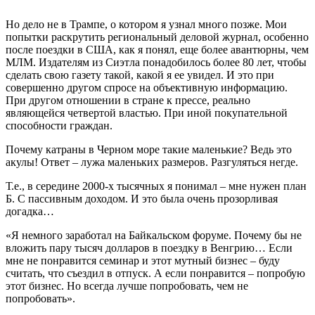
Но дело не в Трампе, о котором я узнал много позже. Мои
попытки раскрутить региональный деловой журнал, особенно
после поездки в США, как я понял, еще более авантюрны, чем
МЛМ. Издателям из Сиэтла понадобилось более 80 лет, чтобы
сделать свою газету такой, какой я ее увидел. И это при
совершенно другом спросе на объективную информацию.
При другом отношении в стране к прессе, реально
являющейся четвертой властью. При иной покупательной
способности граждан.
Почему катраны в Черном море такие маленькие? Ведь это
акулы! Ответ – лужа маленьких размеров. Разгуляться негде.
Т.е., в середине 2000-х тысячных я понимал – мне нужен план
Б. С пассивным доходом. И это была очень прозорливая
догадка…
«Я немного заработал на Байкальском форуме. Почему бы не
вложить пару тысяч долларов в поездку в Венгрию… Если
мне не понравится семинар и этот мутный бизнес – буду
считать, что съездил в отпуск. А если понравится – попробую
этот бизнес. Но всегда лучше попробовать, чем не
попробовать».