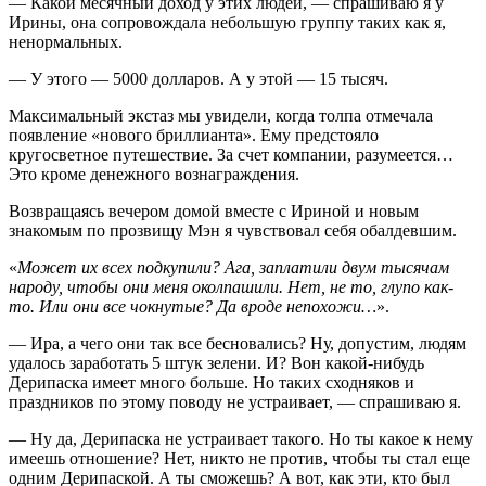
— Какой месячный доход у этих людей, — спрашиваю я у
Ирины, она сопровождала небольшую группу таких как я,
ненормальных.
— У этого — 5000 долларов. А у этой — 15 тысяч.
Максимальный экстаз мы увидели, когда толпа отмечала
появление «нового бриллианта». Ему предстояло
кругосветное путешествие. За счет компании, разумеется…
Это кроме денежного вознаграждения.
Возвращаясь вечером домой вместе с Ириной и новым
знакомым по прозвищу Мэн я чувствовал себя обалдевшим.
«
Может их всех подкупили? Ага, заплатили двум тысячам
народу, чтобы они меня околпашили. Нет, не то, глупо как-
то. Или они все чокнутые? Да вроде непохожи…
».
— Ира, а чего они так все бесновались? Ну, допустим, людям
удалось заработать 5 штук зелени. И? Вон какой-нибудь
Дерипаска имеет много больше. Но таких сходняков и
праздников по этому поводу не устраивает, — спрашиваю я.
— Ну да, Дерипаска не устраивает такого. Но ты какое к нему
имеешь отношение? Нет, никто не против, чтобы ты стал еще
одним Дерипаской. А ты сможешь? А вот, как эти, кто был