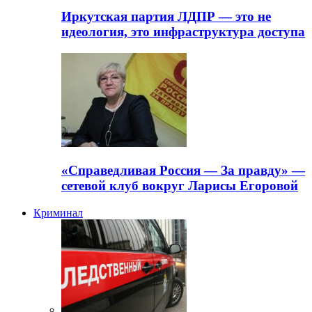
Иркутская партия ЛДПР — это не
идеология, это инфраструктура доступа
«Справедливая Россия — За правду» —
сетевой клуб вокруг Ларисы Егоровой
Криминал