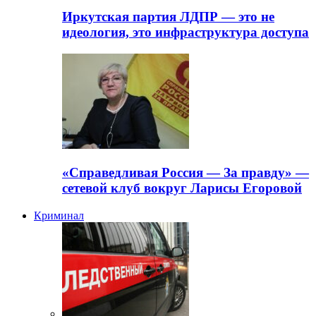
Иркутская партия ЛДПР — это не
идеология, это инфраструктура доступа
«Справедливая Россия — За правду» —
сетевой клуб вокруг Ларисы Егоровой
Криминал