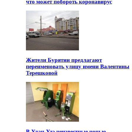
что может побороть коронавирус
Жители Бурятии предлагают
переименовать улицу имени Валентины
Терешковой
В Улан-Удэ неизвестные ночью