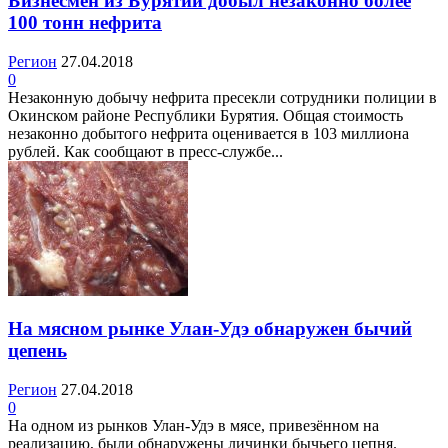
Бизнесмен из Бурятии добыл незаконно более
100 тонн нефрита
Регион
27.04.2018
0
Незаконную добычу нефрита пресекли сотрудники полиции в
Окинском районе Республики Бурятия. Общая стоимость
незаконно добытого нефрита оценивается в 103 миллиона
рублей. Как сообщают в пресс-службе...
На мясном рынке Улан-Удэ обнаружен бычий
цепень
Регион
27.04.2018
0
На одном из рынков Улан-Удэ в мясе, привезённом на
реализацию, были обнаружены личинки бычьего цепня.