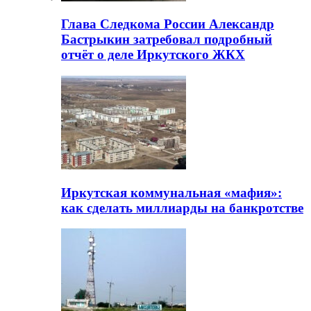
Глава Следкома России Александр
Бастрыкин затребовал подробный
отчёт о деле Иркутского ЖКХ
Иркутская коммунальная «мафия»:
как сделать миллиарды на банкротстве