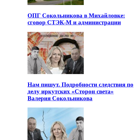
ОПГ Сокольникова в Михайловке:
сговор СТЭК-М и администрации
Нам пишут. Подробности следствия по
делу иркутских «Сторон света»
Валерия Сокольникова