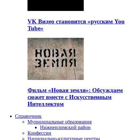
VK Видео становится «русским You
Tube»
Фильм «Новая земля»: Обсуждаем
сюжет вместе с Искусственным
Интеллектом
Справочник
Муниципальные образования
Нижнеилимский район
Конфессии
Национально-культурные центры