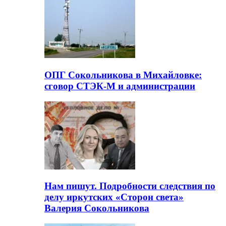
ОПГ Сокольникова в Михайловке:
сговор СТЭК-М и администрации
Нам пишут. Подробности следствия по
делу иркутских «Сторон света»
Валерия Сокольникова