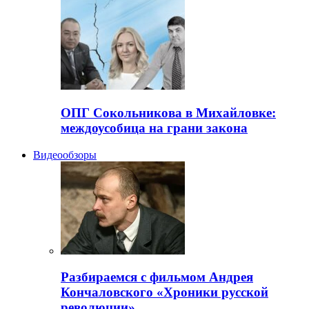
ОПГ Сокольникова в Михайловке:
междоусобица на грани закона
Видеообзоры
Разбираемся с фильмом Андрея
Кончаловского «Хроники русской
революции»