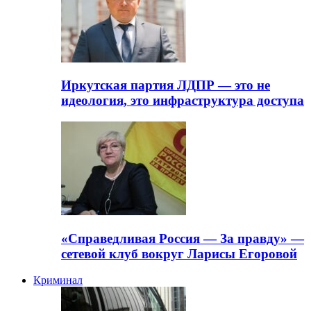
Иркутская партия ЛДПР — это не
идеология, это инфраструктура доступа
«Справедливая Россия — За правду» —
сетевой клуб вокруг Ларисы Егоровой
Криминал