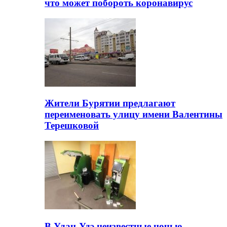
что может побороть коронавирус
Жители Бурятии предлагают
переименовать улицу имени Валентины
Терешковой
В Улан-Удэ неизвестные ночью