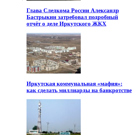
Глава Следкома России Александр
Бастрыкин затребовал подробный
отчёт о деле Иркутского ЖКХ
Иркутская коммунальная «мафия»:
как сделать миллиарды на банкротстве