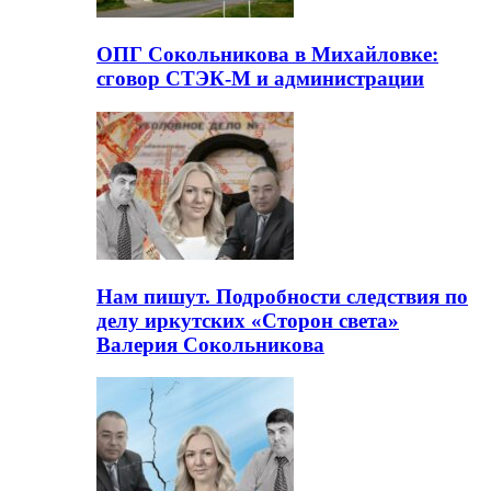
ОПГ Сокольникова в Михайловке:
сговор СТЭК-М и администрации
Нам пишут. Подробности следствия по
делу иркутских «Сторон света»
Валерия Сокольникова