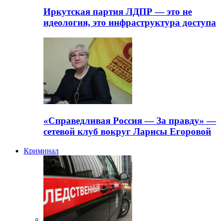
Иркутская партия ЛДПР — это не
идеология, это инфраструктура доступа
«Справедливая Россия — За правду» —
сетевой клуб вокруг Ларисы Егоровой
Криминал