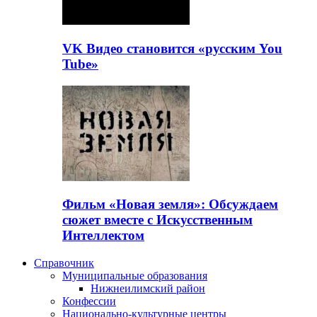
VK Видео становится «русским You
Tube»
Фильм «Новая земля»: Обсуждаем
сюжет вместе с Искусственным
Интеллектом
Справочник
Муниципальные образования
Нижнеилимский район
Конфессии
Национально-культурные центры