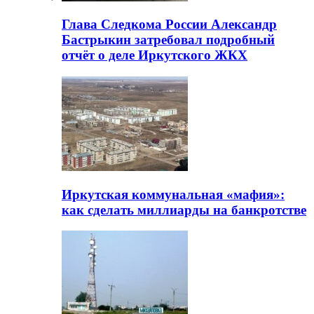
Глава Следкома России Александр
Бастрыкин затребовал подробный
отчёт о деле Иркутского ЖКХ
Иркутская коммунальная «мафия»:
как сделать миллиарды на банкротстве