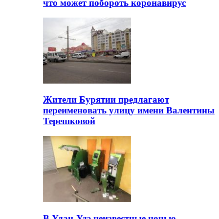
что может побороть коронавирус
Жители Бурятии предлагают
переименовать улицу имени Валентины
Терешковой
В Улан-Удэ неизвестные ночью