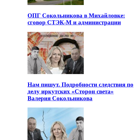
ОПГ Сокольникова в Михайловке:
сговор СТЭК-М и администрации
Нам пишут. Подробности следствия по
делу иркутских «Сторон света»
Валерия Сокольникова