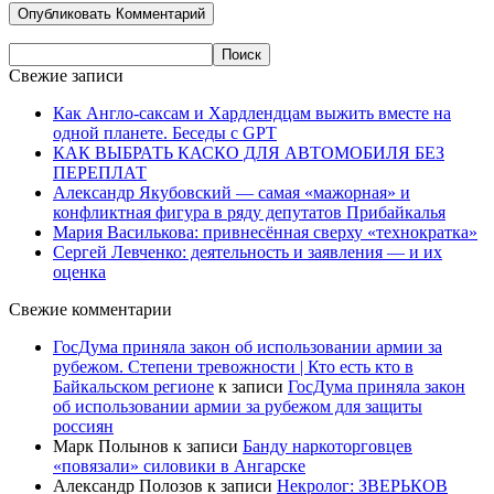
Свежие записи
Как Англо-саксам и Хардлендцам выжить вместе на
одной планете. Беседы с GPT
КАК ВЫБРАТЬ КАСКО ДЛЯ АВТОМОБИЛЯ БЕЗ
ПЕРЕПЛАТ
Александр Якубовский — самая «мажорная» и
конфликтная фигура в ряду депутатов Прибайкалья
Мария Василькова: привнесённая сверху «технократка»
Сергей Левченко: деятельность и заявления — и их
оценка
Свежие комментарии
ГосДума приняла закон об использовании армии за
рубежом. Степени тревожности | Кто есть кто в
Байкальском регионе
к записи
ГосДума приняла закон
об использовании армии за рубежом для защиты
россиян
Марк Полынов
к записи
Банду наркоторговцев
«повязали» силовики в Ангарске
Александр Полозов
к записи
Некролог: ЗВЕРЬКОВ