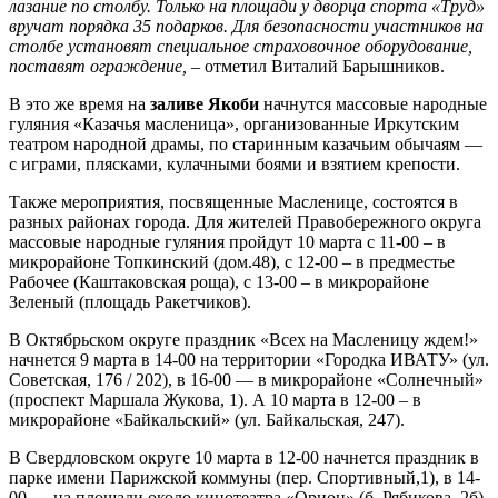
лазание по столбу. Только на площади у дворца спорта «Труд»
вручат порядка 35 подарков. Для безопасности участников на
столбе установят специальное страховочное оборудование,
поставят ограждение,
– отметил Виталий Барышников.
В это же время на
заливе Якоби
начнутся массовые народные
гуляния «Казачья масленица», организованные Иркутским
театром народной драмы, по старинным казачьим обычаям —
с играми, плясками, кулачными боями и взятием крепости.
Также мероприятия, посвященные Масленице, состоятся в
разных районах города. Для жителей Правобережного округа
массовые народные гуляния пройдут 10 марта с 11-00 – в
микрорайоне Топкинский (дом.48), с 12-00 – в предместье
Рабочее (Каштаковская роща), с 13-00 – в микрорайоне
Зеленый (площадь Ракетчиков).
В Октябрьском округе праздник «Всех на Масленицу ждем!»
начнется 9 марта в 14-00 на территории «Городка ИВАТУ» (ул.
Советская, 176 / 202), в 16-00 — в микрорайоне «Солнечный»
(проспект Маршала Жукова, 1). А 10 марта в 12-00 – в
микрорайоне «Байкальский» (ул. Байкальская, 247).
В Свердловском округе 10 марта в 12-00 начнется праздник в
парке имени Парижской коммуны (пер. Спортивный,1), в 14-
00 — на площади около кинотеатра «Орион» (б. Рябикова, 2б),