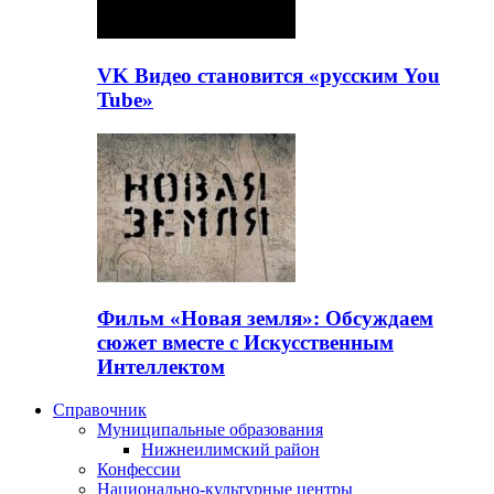
VK Видео становится «русским You
Tube»
Фильм «Новая земля»: Обсуждаем
сюжет вместе с Искусственным
Интеллектом
Справочник
Муниципальные образования
Нижнеилимский район
Конфессии
Национально-культурные центры