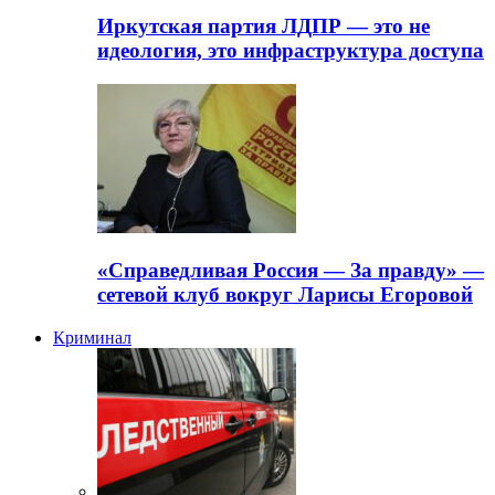
Иркутская партия ЛДПР — это не
идеология, это инфраструктура доступа
«Справедливая Россия — За правду» —
сетевой клуб вокруг Ларисы Егоровой
Криминал