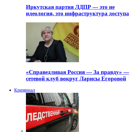
Иркутская партия ЛДПР — это не
идеология, это инфраструктура доступа
«Справедливая Россия — За правду» —
сетевой клуб вокруг Ларисы Егоровой
Криминал