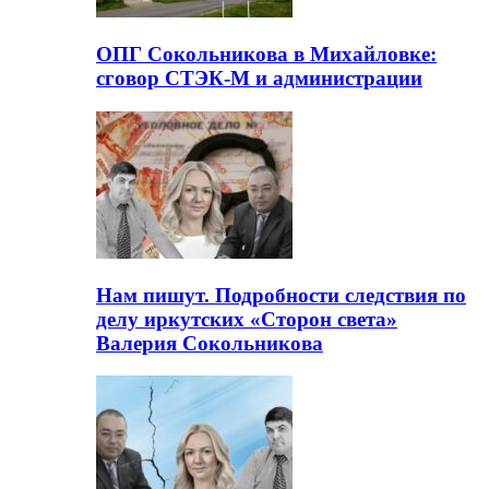
ОПГ Сокольникова в Михайловке:
сговор СТЭК-М и администрации
Нам пишут. Подробности следствия по
делу иркутских «Сторон света»
Валерия Сокольникова