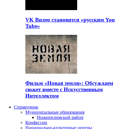
VK Видео становится «русским You
Tube»
Фильм «Новая земля»: Обсуждаем
сюжет вместе с Искусственным
Интеллектом
Справочник
Муниципальные образования
Нижнеилимский район
Конфессии
Национально-культурные центры