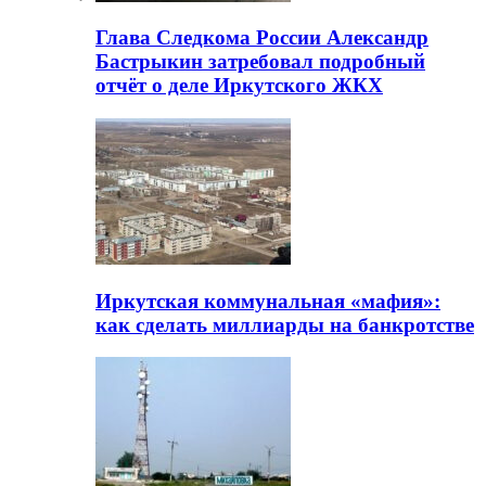
Глава Следкома России Александр
Бастрыкин затребовал подробный
отчёт о деле Иркутского ЖКХ
Иркутская коммунальная «мафия»:
как сделать миллиарды на банкротстве