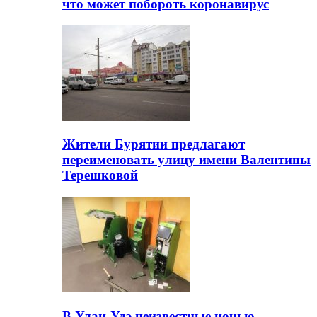
что может побороть коронавирус
Жители Бурятии предлагают
переименовать улицу имени Валентины
Терешковой
В Улан-Удэ неизвестные ночью