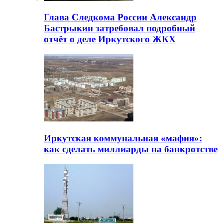
Глава Следкома России Александр
Бастрыкин затребовал подробный
отчёт о деле Иркутского ЖКХ
Иркутская коммунальная «мафия»:
как сделать миллиарды на банкротстве