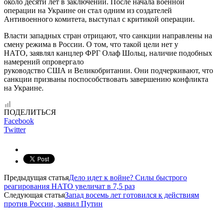
около десяти лет в заключении. После начала военной
операции на Украине он стал одним из создателей
Антивоенного комитета, выступал с критикой операции.
Власти западных стран отрицают, что санкции направлены на
смену режима в России. О том, что такой цели нет у
НАТО, заявлял канцлер ФРГ Олаф Шольц, наличие подобных
намерений опровергало
руководство США и Великобритании. Они подчеркивают, что
санкции призваны поспособствовать завершению конфликта
на Украине.
ПОДЕЛИТЬСЯ
Facebook
Twitter
Предыдущая статья
Дело идет к войне? Силы быстрого
реагирования НАТО увеличат в 7,5 раз
Следующая статья
Запад восемь лет готовился к действиям
против России, заявил Путин