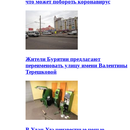
что может побороть коронавирус
Жители Бурятии предлагают
переименовать улицу имени Валентины
Терешковой
В Улан-Удэ неизвестные ночью