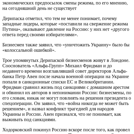
экономических предпосылок смены режима, по его мнению,
на сегодняшний день не существует
Дерипаска отметил, что тем не менее понимает, почему
западные лидеры, которые «поставили на свержение режима
Путина», оказывают давление на Россию: у них нет «другого
ответа перед своими избирателями».
Бизнесмен также заявил, что «уничтожить Украину» было бы
«колоссальной ошибкой».
Трое упомянутых Дерипаской бизнесменов живут в Лондоне.
Сооснователь «Альфа-Групп» Михаил Фридман и до
недавнего времени возглавлявший совет директоров Альфа-
банка Петр Авен после начала военной операции на Украине
попали в санкционные списки ЕС и Великобритании.
Фридман сравнил жизнь под санкциями с домашним арестом
и обвинил их авторов в непонимании России: бизнесмены, по
его словам, никак не могут повлиять на решения президента о
спецоперации. Он заявил, что «война никогда не может быть
решением», и назвал конфликт трагедией для народов
Украины и России. Авен признался, что не понимает, как
выживать под санкциями.
Ходорковский покинул Россию вскоре после того, как провел