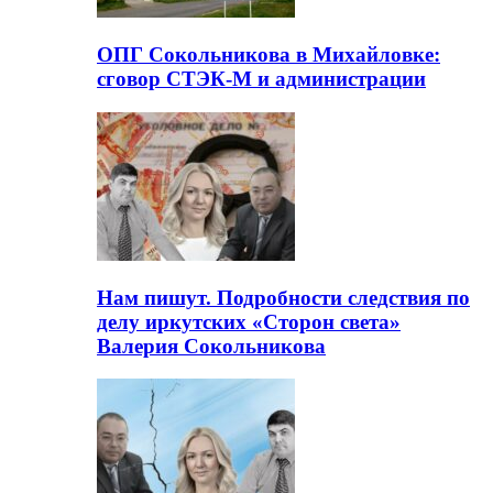
ОПГ Сокольникова в Михайловке:
сговор СТЭК-М и администрации
Нам пишут. Подробности следствия по
делу иркутских «Сторон света»
Валерия Сокольникова