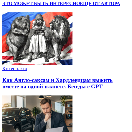
ЭТО МОЖЕТ БЫТЬ ИНТЕРЕСНО
ЕЩЕ ОТ АВТОРА
Кто есть кто
Как Англо-саксам и Хардлендцам выжить
вместе на одной планете. Беседы с GPT