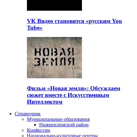
VK Видео становится «русским You
Tube»
Фильм «Новая земля»: Обсуждаем
сюжет вместе с Искусственным
Интеллектом
Справочник
Муниципальные образования
Нижнеилимский район
Конфессии
Национально-культурные центры