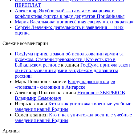
ПЕРЕПЛАТ
Александр Якубовский — самая «мажорная» и
конфликтная фигура в ряду депутатов Прибайкалья
Мария Василькова: привнесённая сверху «технократка»
Сергей Левченко: деятельность и заявления — и их
оценка
Свежие комментарии
ГосДума приняла закон об использовании армии за
рубежом. Степени тревожности | Кто есть кто в
Байкальском регионе
к записи
ГосДума приняла закон
об использовании армии за рубежом для защиты
россиян
Марк Полынов
к записи
Банду наркоторговцев
«повязали» силовики в Ангарске
Александр Полозов
к записи
Некролог: ЗВЕРЬКОВ
Владимир Семенович
Игорь
к записи
Кто и как уничтожал военные учебные
заведения нашей Родины
Семен
к записи
Кто и как уничтожал военные учебные
заведения нашей Родины
Архивы