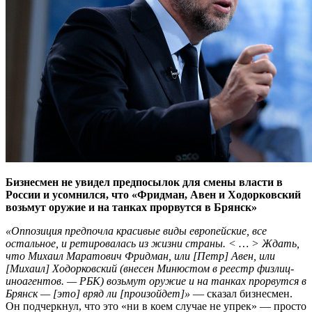
Бизнесмен не увидел предпосылок для смены власти в
России и усомнился, что «Фридман, Авен и Ходорковский
возьмут оружие и на танках прорвутся в Брянск»
«Оппозиция предпочла красивые виды европейские, все
остальное, и ретировалась из жизни страны. < … > Ждать,
что Михаил Маратович Фридман, или [Петр] Авен, или
[Михаил] Ходорковский (внесен Минюстом в реестр физлиц-
иноагентов. — РБК) возьмут оружие и на танках прорвутся в
Брянск — [это] вряд ли [произойдет]»
— сказал бизнесмен.
Он подчеркнул, что это «ни в коем случае не упрек» — просто