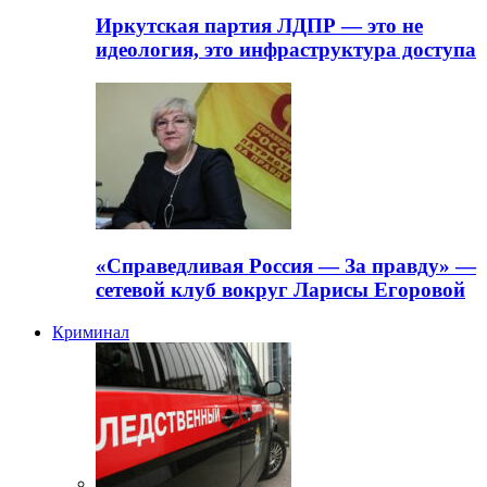
Иркутская партия ЛДПР — это не
идеология, это инфраструктура доступа
«Справедливая Россия — За правду» —
сетевой клуб вокруг Ларисы Егоровой
Криминал