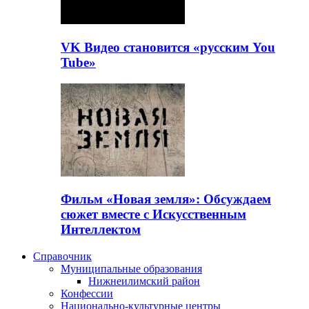
VK Видео становится «русским You
Tube»
Фильм «Новая земля»: Обсуждаем
сюжет вместе с Искусственным
Интеллектом
Справочник
Муниципальные образования
Нижнеилимский район
Конфессии
Национально-культурные центры