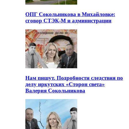
ОПГ Сокольникова в Михайловке:
сговор СТЭК-М и администрации
Нам пишут. Подробности следствия по
делу иркутских «Сторон света»
Валерия Сокольникова