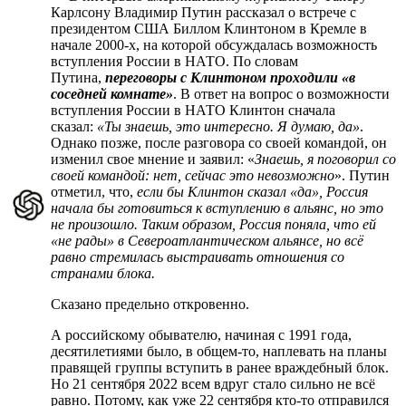
Карлсону Владимир Путин рассказал о встрече с
президентом США Биллом Клинтоном в Кремле в
начале 2000-х, на которой обсуждалась возможность
вступления России в НАТО. По словам
Путина,
переговоры с Клинтоном проходили «в
соседней комнате»
. В ответ на вопрос о возможности
вступления России в НАТО Клинтон сначала
сказал:
«Ты знаешь, это интересно. Я думаю, да»
.
Однако позже, после разговора со своей командой, он
изменил свое мнение и заявил: «
Знаешь, я поговорил со
своей командой: нет, сейчас это невозможно
». Путин
отметил, что,
если бы Клинтон сказал «да», Россия
начала бы готовиться к вступлению в альянс, но это
не произошло. Таким образом, Россия поняла, что ей
«не рады» в Североатлантическом альянсе, но всё
равно стремилась выстраивать отношения со
странами блока.
Сказано предельно откровенно.
А российскому обывателю, начиная с 1991 года,
десятилетиями было, в общем-то, наплевать на планы
правящей группы вступить в ранее враждебный блок.
Но 21 сентября 2022 всем вдруг стало сильно не всё
равно. Потому, как уже 22 сентября кто-то отправился