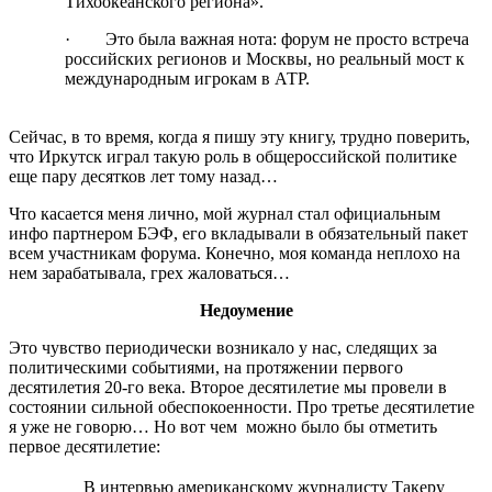
Тихоокеанского региона».
· Это была важная нота: форум не просто встреча
российских регионов и Москвы, но реальный мост к
международным игрокам в АТР.
Сейчас, в то время, когда я пишу эту книгу, трудно поверить,
что Иркутск играл такую роль в общероссийской политике
еще пару десятков лет тому назад…
Что касается меня лично, мой журнал стал официальным
инфо партнером БЭФ, его вкладывали в обязательный пакет
всем участникам форума. Конечно, моя команда неплохо на
нем зарабатывала, грех жаловаться…
Недоумение
Это чувство периодически возникало у нас, следящих за
политическими событиями, на протяжении первого
десятилетия 20-го века. Второе десятилетие мы провели в
состоянии сильной обеспокоенности. Про третье десятилетие
я уже не говорю… Но вот чем можно было бы отметить
первое десятилетие:
В интервью американскому журналисту Такеру