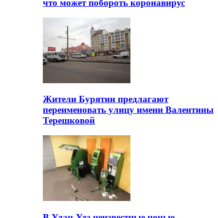
что может побороть коронавирус
Жители Бурятии предлагают
переименовать улицу имени Валентины
Терешковой
В Улан-Удэ неизвестные ночью