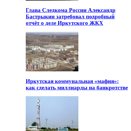
Глава Следкома России Александр
Бастрыкин затребовал подробный
отчёт о деле Иркутского ЖКХ
Иркутская коммунальная «мафия»:
как сделать миллиарды на банкротстве