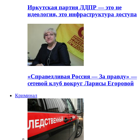
Иркутская партия ЛДПР — это не
идеология, это инфраструктура доступа
«Справедливая Россия — За правду» —
сетевой клуб вокруг Ларисы Егоровой
Криминал