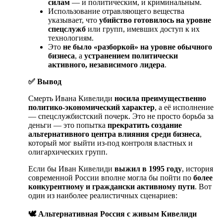
силам
— и политическим, и криминальным.
Использование отравляющего вещества
указывает, что
убийство готовилось на уровне
спецслужб
или групп, имевших доступ к их
технологиям.
Это
не было «разборкой» на уровне обычного
бизнеса
, а
устранением политически
активного, независимого лидера
.
✅
Вывод
Смерть Ивана Кивелиди
носила преимущественно
политико-экономический характер
, а её исполнение
— спецслужбистский почерк. Это не просто борьба за
деньги — это попытка
прекратить создание
альтернативного центра влияния среди бизнеса
,
который мог выйти из-под контроля властных и
олигархических групп.
Если бы Иван Кивелиди
выжил в 1995 году
, история
современной России вполне могла бы пойти по
более
конкурентному и граждански активному пути
. Вот
один из наиболее реалистичных сценариев:
🕊
️ Альтернативная Россия с живым Кивелиди