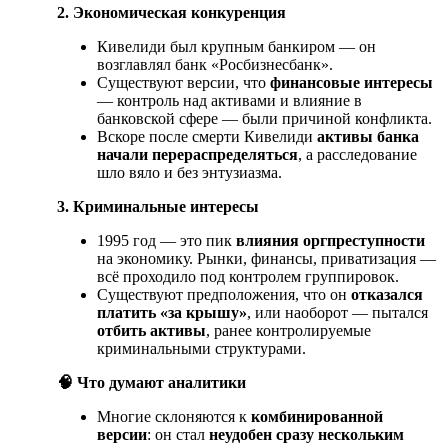
2. Экономическая конкуренция
Кивелиди был крупным банкиром — он
возглавлял банк «Росбизнесбанк».
Существуют версии, что
финансовые интересы
— контроль над активами и влияние в
банковской сфере — были причиной конфликта.
Вскоре после смерти Кивелиди
активы банка
начали перераспределяться
, а расследование
шло вяло и без энтузиазма.
3. Криминальные интересы
1995 год — это пик
влияния оргпреступности
на экономику. Рынки, финансы, приватизация —
всё проходило под контролем группировок.
Существуют предположения, что он
отказался
платить «за крышу»
, или наоборот — пытался
отбить активы
, ранее контролируемые
криминальными структурами.
🧠
Что думают аналитики
Многие склоняются к
комбинированной
версии
: он стал
неудобен сразу нескольким