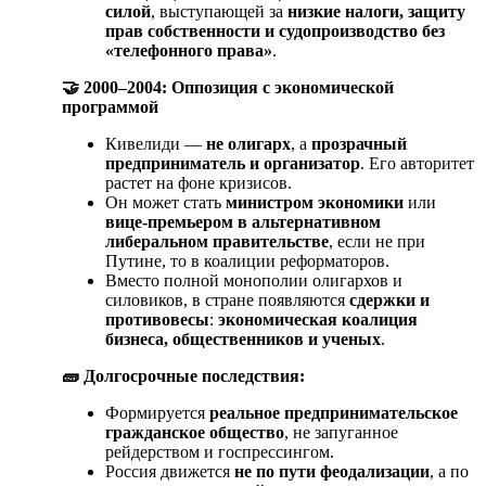
силой
, выступающей за
низкие налоги, защиту
прав собственности и судопроизводство без
«телефонного права»
.
🤝
2000–2004: Оппозиция с экономической
программой
Кивелиди —
не олигарх
, а
прозрачный
предприниматель и организатор
. Его авторитет
растет на фоне кризисов.
Он может стать
министром экономики
или
вице-премьером в альтернативном
либеральном правительстве
, если не при
Путине, то в коалиции реформаторов.
Вместо полной монополии олигархов и
силовиков, в стране появляются
сдержки и
противовесы
:
экономическая коалиция
бизнеса, общественников и ученых
.
🧱
Долгосрочные последствия:
Формируется
реальное предпринимательское
гражданское общество
, не запуганное
рейдерством и госпрессингом.
Россия движется
не по пути феодализации
, а по