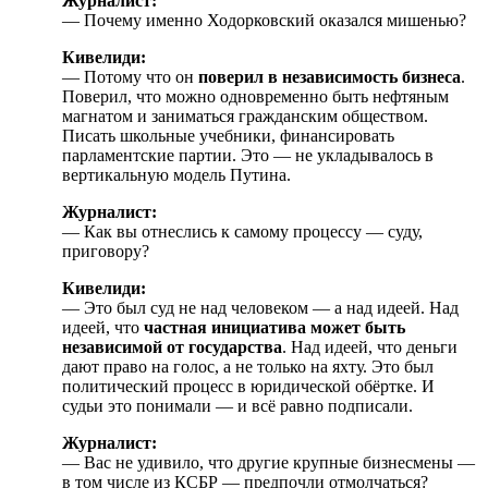
Журналист:
— Почему именно Ходорковский оказался мишенью?
Кивелиди:
— Потому что он
поверил в независимость бизнеса
.
Поверил, что можно одновременно быть нефтяным
магнатом и заниматься гражданским обществом.
Писать школьные учебники, финансировать
парламентские партии. Это — не укладывалось в
вертикальную модель Путина.
Журналист:
— Как вы отнеслись к самому процессу — суду,
приговору?
Кивелиди:
— Это был суд не над человеком — а над идеей. Над
идеей, что
частная инициатива может быть
независимой от государства
. Над идеей, что деньги
дают право на голос, а не только на яхту. Это был
политический процесс в юридической обёртке. И
судьи это понимали — и всё равно подписали.
Журналист:
— Вас не удивило, что другие крупные бизнесмены —
в том числе из КСБР — предпочли отмолчаться?