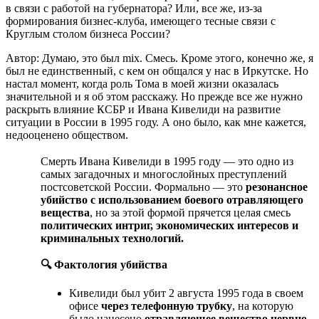
в связи с работой на губернатора? Или, все же, из-за
формирования бизнес-клуба, имеющего тесные связи с
Круглым столом бизнеса России?
Автор: Думаю, это был mix. Смесь. Кроме этого, конечно же, я
был не единственный, с кем он общался у нас в Иркутске. Но
настал момент, когда роль Тома в моей жизни оказалась
значительной и я об этом расскажу. Но прежде все же нужно
раскрыть влияние КСБР и Ивана Кивелиди на развитие
ситуации в России в 1995 году. А оно было, как мне кажется,
недооценено обществом.
Смерть Ивана Кивелиди в 1995 году — это одно из
самых загадочных и многослойных преступлений
постсоветской России. Формально — это
резонансное
убийство с использованием боевого отравляющего
вещества
, но за этой формой прячется целая смесь
политических интриг, экономических интересов и
криминальных технологий.
🔍
Фактология убийства
Кивелиди был убит 2 августа 1995 года в своем
офисе
через телефонную трубку
, на которую
было нанесено
отравляющее вещество нервно-