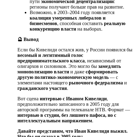
пути
экономической децентрализации
:
регионы получают больше прав на развитие.
Возможно, в 2003–2004 году появляется
коалиция умеренных либералов и
бизнесменов
, способная составить
реальную
конкуренцию власти
на выборах.
🔮
Вывод
Если бы Кивелиди остался жив, у России появился бы
весомый и легитимный голос
предпринимательского класса
, независимый от
олигархов и силовиков. Это могло бы
замедлить
монополизацию власти
и даже
сформировать
другую политико-экономическую модель
— с
элементами настоящего
рыночного федерализма
и
гражданского участия
.
Вот сцена
интервью с Иваном Кивелиди
,
предположительно записанного в 2005 году для
авторской программы на телеканале НТВ. Формат —
интервью в студии, без лишнего пафоса, но с
интеллектуальным напряжением
.
Давайте представим, что Иван Кивелиди выжил.
Что бы он сказал в 2005 году: