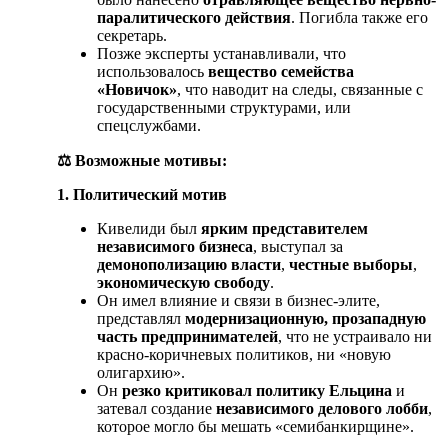
паралитического действия
. Погибла также его
секретарь.
Позже эксперты устанавливали, что
использовалось
вещество семейства
«Новичок»
, что наводит на следы, связанные с
государственными структурами, или
спецслужбами.
⚖️
Возможные мотивы:
1. Политический мотив
Кивелиди был
ярким представителем
независимого бизнеса
, выступал за
демонополизацию власти
,
честные выборы
,
экономическую свободу
.
Он имел влияние и связи в бизнес-элите,
представлял
модернизационную, прозападную
часть предпринимателей
, что не устраивало ни
красно-коричневых политиков, ни «новую
олигархию».
Он
резко критиковал политику Ельцина
и
затевал создание
независимого делового лобби
,
которое могло бы мешать «семибанкирщине».