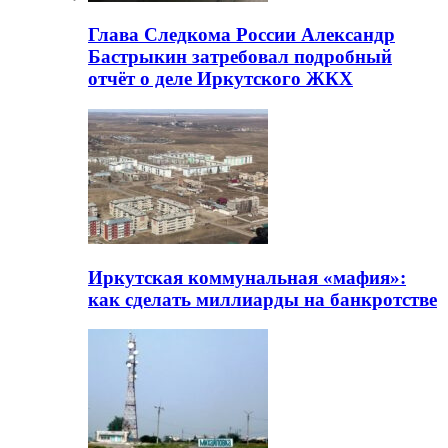
Глава Следкома России Александр
Бастрыкин затребовал подробный
отчёт о деле Иркутского ЖКХ
Иркутская коммунальная «мафия»:
как сделать миллиарды на банкротстве