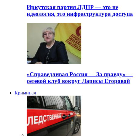
Иркутская партия ЛДПР — это не
идеология, это инфраструктура доступа
«Справедливая Россия — За правду» —
сетевой клуб вокруг Ларисы Егоровой
Криминал