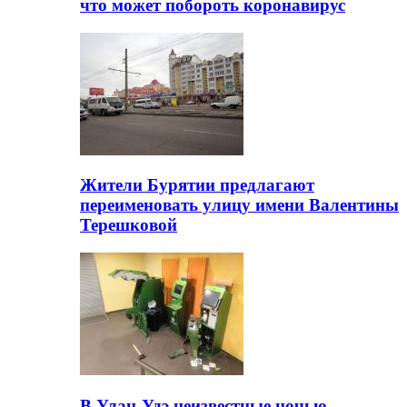
что может побороть коронавирус
Жители Бурятии предлагают
переименовать улицу имени Валентины
Терешковой
В Улан-Удэ неизвестные ночью