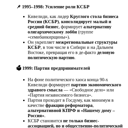
📌
1995–1998: Усиление роли КСБР
Кивелиди, как лидер
Круглого стола бизнеса
России (КСБР)
,
консолидирует малый и
средний бизнес
, формирует
альтернативу
олигархическому лобби
(группе
«семибанкирщины»).
Он укрепляет
межрегиональные структуры
КСБР
, в том числе в Сибири и на Дальнем
Востоке, превращая его в де-факто
деловую
политическую партию
.
🗳
️ 1999: Партия предпринимателей
На фоне политического хаоса конца 90-х
Кивелиди формирует
партию экономического
здравого смысла
— «Свободное дело» или
«Партия независимого бизнеса».
Партия проходит в Госдуму, как минимум в
качестве
фракции-реформатора
,
альтернативной КПРФ и «Нашему дому –
Россия»
.
КСБР становится
не только бизнес-
ассоциацией, но и общественно-политической