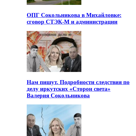
ОПГ Сокольникова в Михайловке:
сговор СТЭК-М и администрации
Нам пишут. Подробности следствия по
делу иркутских «Сторон света»
Валерия Сокольникова