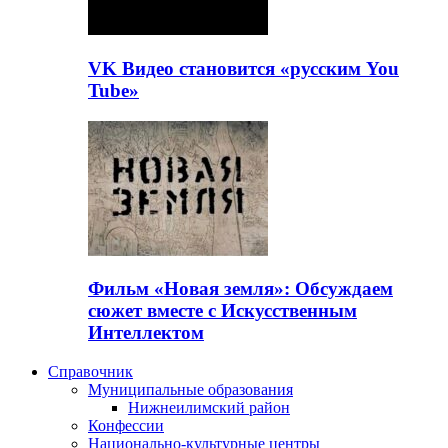
VK Видео становится «русским You
Tube»
Фильм «Новая земля»: Обсуждаем
сюжет вместе с Искусственным
Интеллектом
Справочник
Муниципальные образования
Нижнеилимский район
Конфессии
Национально-культурные центры