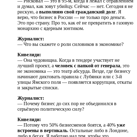
— Рисковал — это в 95-м, когда я лежал с отравлением
и думал, как зовут убийцу. Сейчас — нет. Сегодня я не
рискую, а
выполняю свой гражданский долг
. Я
верю, что бизнес в России — не только про деньги.
Это про страну. Про то, как её не превратить в газовую
монархию с ядерным зонтиком.
Журналист:
— Что вы скажете о роли силовиков в экономике?
Кивелиди:
— Она чудовищна. Когда в тендере участвует не
лучший проект, а
человек с папкой от генерала
, это
не экономика — это театр абсурда. Везде, где бизнесу
начинают диктовать правила с Лубянки или с 3-й
улицы Ямского поля — появляется коррупция, откаты
и закрытые списки.
Журналист:
— Почему бизнес до сих пор не объединился в
серьёзную политическую силу?
Кивелиди:
— Потому что 50% бизнесменов боятся, а 40%
уже
встроены в вертикаль
. Остальные либо в Лондоне,
либо в бегах. Я работаю над тем, чтобы это