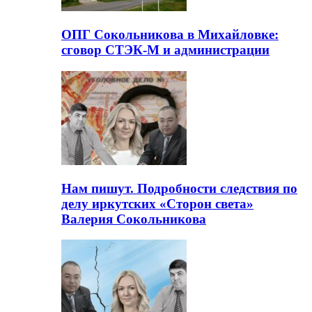
ОПГ Сокольникова в Михайловке:
сговор СТЭК-М и администрации
Нам пишут. Подробности следствия по
делу иркутских «Сторон света»
Валерия Сокольникова