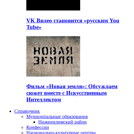
VK Видео становится «русским You
Tube»
Фильм «Новая земля»: Обсуждаем
сюжет вместе с Искусственным
Интеллектом
Справочник
Муниципальные образования
Нижнеилимский район
Конфессии
Национально-культурные центры