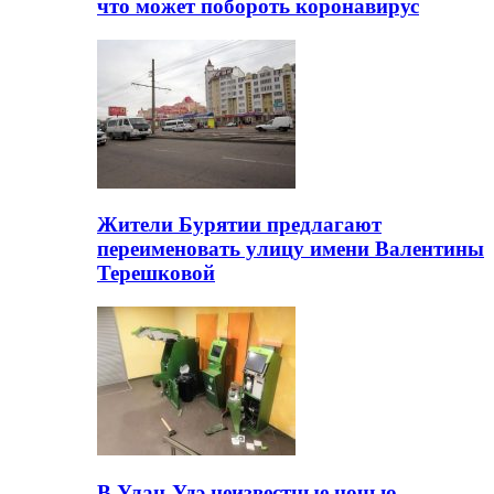
что может побороть коронавирус
Жители Бурятии предлагают
переименовать улицу имени Валентины
Терешковой
В Улан-Удэ неизвестные ночью