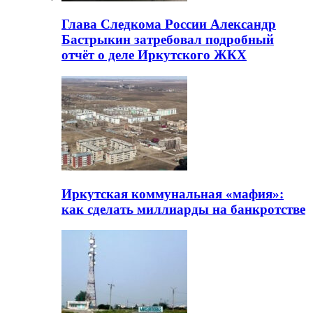
Глава Следкома России Александр
Бастрыкин затребовал подробный
отчёт о деле Иркутского ЖКХ
Иркутская коммунальная «мафия»:
как сделать миллиарды на банкротстве