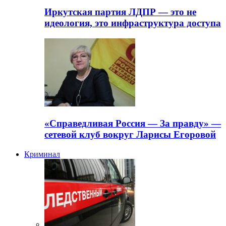
Иркутская партия ЛДПР — это не
идеология, это инфраструктура доступа
«Справедливая Россия — За правду» —
сетевой клуб вокруг Ларисы Егоровой
Криминал