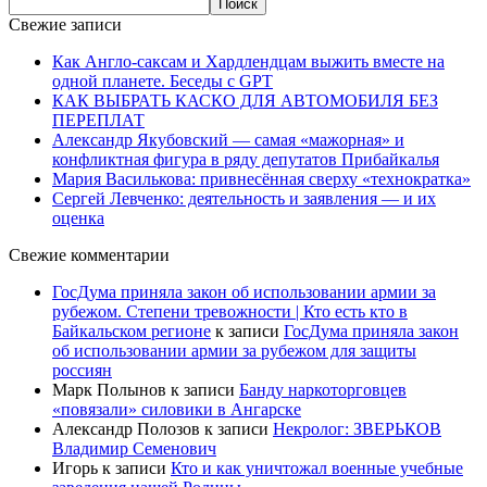
Свежие записи
Как Англо-саксам и Хардлендцам выжить вместе на
одной планете. Беседы с GPT
КАК ВЫБРАТЬ КАСКО ДЛЯ АВТОМОБИЛЯ БЕЗ
ПЕРЕПЛАТ
Александр Якубовский — самая «мажорная» и
конфликтная фигура в ряду депутатов Прибайкалья
Мария Василькова: привнесённая сверху «технократка»
Сергей Левченко: деятельность и заявления — и их
оценка
Свежие комментарии
ГосДума приняла закон об использовании армии за
рубежом. Степени тревожности | Кто есть кто в
Байкальском регионе
к записи
ГосДума приняла закон
об использовании армии за рубежом для защиты
россиян
Марк Полынов
к записи
Банду наркоторговцев
«повязали» силовики в Ангарске
Александр Полозов
к записи
Некролог: ЗВЕРЬКОВ
Владимир Семенович
Игорь
к записи
Кто и как уничтожал военные учебные