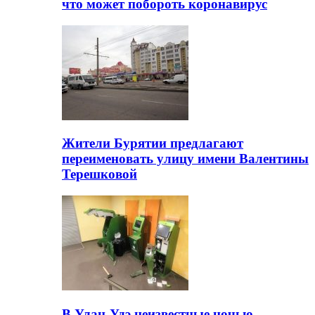
что может побороть коронавирус
Жители Бурятии предлагают
переименовать улицу имени Валентины
Терешковой
В Улан-Удэ неизвестные ночью