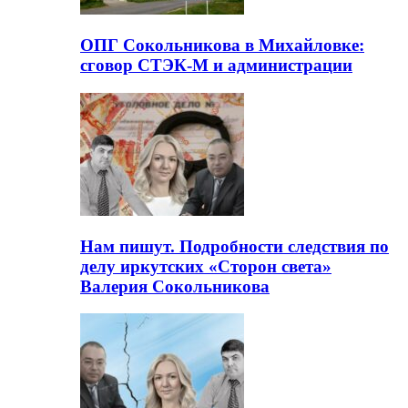
ОПГ Сокольникова в Михайловке:
сговор СТЭК-М и администрации
Нам пишут. Подробности следствия по
делу иркутских «Сторон света»
Валерия Сокольникова