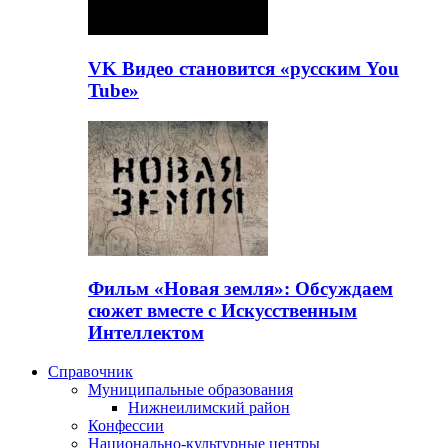
VK Видео становится «русским You
Tube»
Фильм «Новая земля»: Обсуждаем
сюжет вместе с Искусственным
Интеллектом
Справочник
Муниципальные образования
Нижнеилимский район
Конфессии
Национально-культурные центры