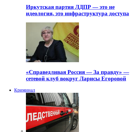
Иркутская партия ЛДПР — это не
идеология, это инфраструктура доступа
«Справедливая Россия — За правду» —
сетевой клуб вокруг Ларисы Егоровой
Криминал