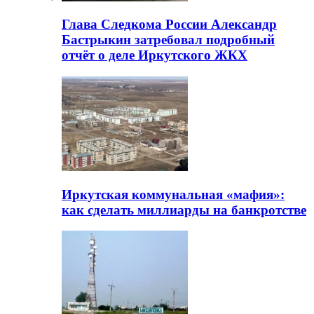
Глава Следкома России Александр
Бастрыкин затребовал подробный
отчёт о деле Иркутского ЖКХ
Иркутская коммунальная «мафия»:
как сделать миллиарды на банкротстве