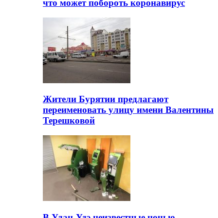
что может побороть коронавирус
Жители Бурятии предлагают
переименовать улицу имени Валентины
Терешковой
В Улан-Удэ неизвестные ночью