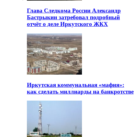
Глава Следкома России Александр
Бастрыкин затребовал подробный
отчёт о деле Иркутского ЖКХ
Иркутская коммунальная «мафия»:
как сделать миллиарды на банкротстве