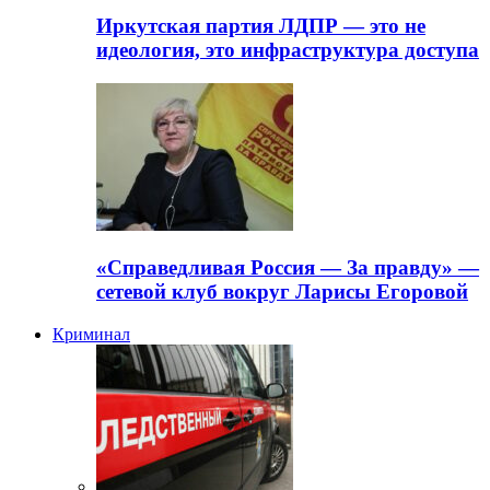
Иркутская партия ЛДПР — это не
идеология, это инфраструктура доступа
«Справедливая Россия — За правду» —
сетевой клуб вокруг Ларисы Егоровой
Криминал