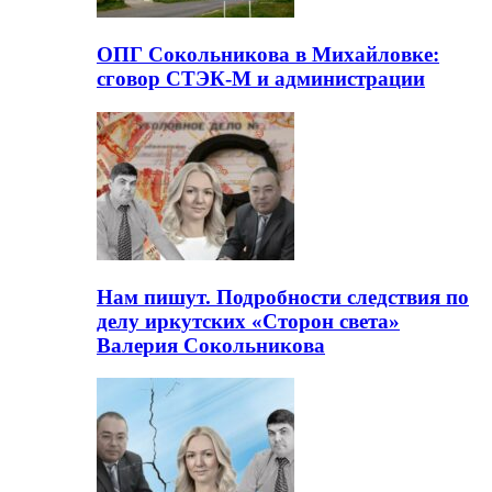
ОПГ Сокольникова в Михайловке:
сговор СТЭК-М и администрации
Нам пишут. Подробности следствия по
делу иркутских «Сторон света»
Валерия Сокольникова