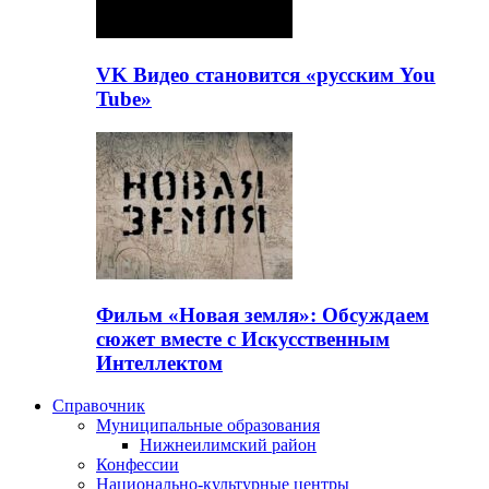
VK Видео становится «русским You
Tube»
Фильм «Новая земля»: Обсуждаем
сюжет вместе с Искусственным
Интеллектом
Справочник
Муниципальные образования
Нижнеилимский район
Конфессии
Национально-культурные центры