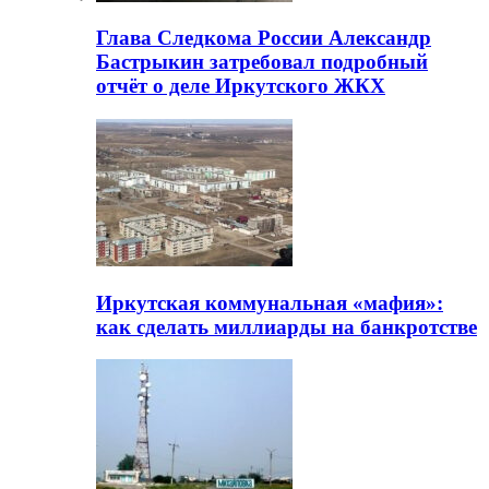
Глава Следкома России Александр
Бастрыкин затребовал подробный
отчёт о деле Иркутского ЖКХ
Иркутская коммунальная «мафия»:
как сделать миллиарды на банкротстве