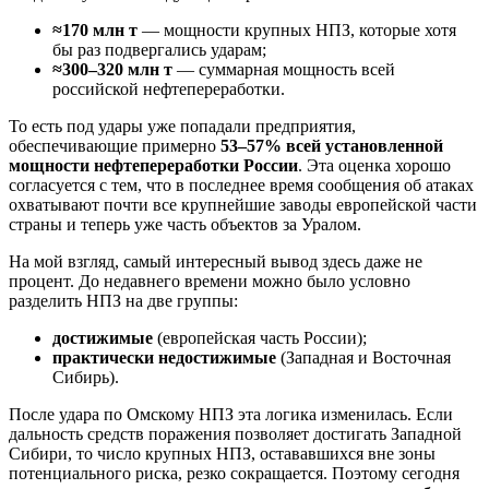
≈170 млн т
— мощности крупных НПЗ, которые хотя
бы раз подвергались ударам;
≈300–320 млн т
— суммарная мощность всей
российской нефтепереработки.
То есть под удары уже попадали предприятия,
обеспечивающие примерно
53–57% всей установленной
мощности нефтепереработки России
. Эта оценка хорошо
согласуется с тем, что в последнее время сообщения об атаках
охватывают почти все крупнейшие заводы европейской части
страны и теперь уже часть объектов за Уралом.
На мой взгляд, самый интересный вывод здесь даже не
процент. До недавнего времени можно было условно
разделить НПЗ на две группы:
достижимые
(европейская часть России);
практически недостижимые
(Западная и Восточная
Сибирь).
После удара по Омскому НПЗ эта логика изменилась. Если
дальность средств поражения позволяет достигать Западной
Сибири, то число крупных НПЗ, остававшихся вне зоны
потенциального риска, резко сокращается. Поэтому сегодня