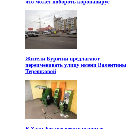
что может побороть коронавирус
Жители Бурятии предлагают
переименовать улицу имени Валентины
Терешковой
В Улан-Удэ неизвестные ночью