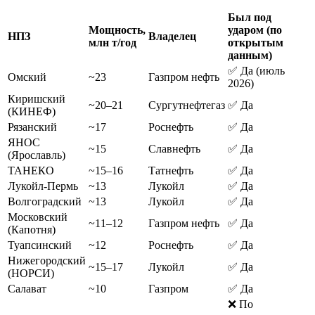
Был под
Мощность,
ударом (по
НПЗ
Владелец
млн т/год
открытым
данным)
✅ Да (июль
Омский
~23
Газпром нефть
2026)
Киришский
~20–21
Сургутнефтегаз
✅ Да
(КИНЕФ)
Рязанский
~17
Роснефть
✅ Да
ЯНОС
~15
Славнефть
✅ Да
(Ярославль)
ТАНЕКО
~15–16
Татнефть
✅ Да
Лукойл-Пермь
~13
Лукойл
✅ Да
Волгоградский
~13
Лукойл
✅ Да
Московский
~11–12
Газпром нефть
✅ Да
(Капотня)
Туапсинский
~12
Роснефть
✅ Да
Нижегородский
~15–17
Лукойл
✅ Да
(НОРСИ)
Салават
~10
Газпром
✅ Да
❌ По