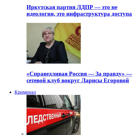
Иркутская партия ЛДПР — это не
идеология, это инфраструктура доступа
«Справедливая Россия — За правду» —
сетевой клуб вокруг Ларисы Егоровой
Криминал