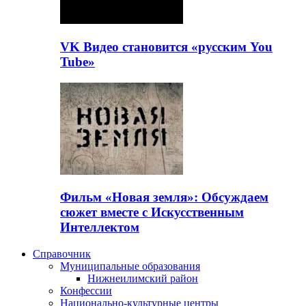
VK Видео становится «русским You
Tube»
Фильм «Новая земля»: Обсуждаем
сюжет вместе с Искусственным
Интеллектом
Справочник
Муниципальные образования
Нижнеилимский район
Конфессии
Национально-культурные центры