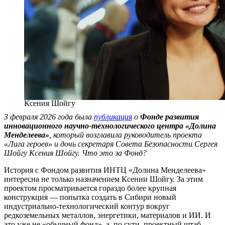
Ксения Шойгу
3 февраля 2026 года была
публикация
о
Фонде развития
инновационного научно-технологического центра «Долина
Менделеева»
, который возглавила руководитель проекта
«Лига героев» и дочь секретаря Совета Безопасности Сергея
Шойгу Ксения Шойгу. Что это за Фонд?
История с Фондом развития ИНТЦ «Долина Менделеева»
интересна не только назначением Ксении Шойгу. За этим
проектом просматривается гораздо более крупная
конструкция — попытка создать в Сибири новый
индустриально-технологический контур вокруг
редкоземельных металлов, энергетики, материалов и ИИ. И
это уже не «обычный фонд», а, по сути, проектный штаб