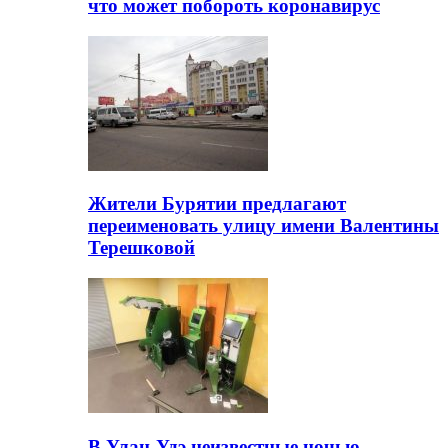
что может побороть коронавирус
Жители Бурятии предлагают
переименовать улицу имени Валентины
Терешковой
В Улан-Удэ неизвестные ночью