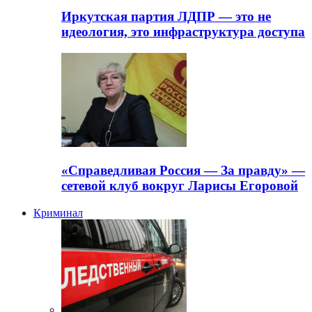
Иркутская партия ЛДПР — это не
идеология, это инфраструктура доступа
«Справедливая Россия — За правду» —
сетевой клуб вокруг Ларисы Егоровой
Криминал