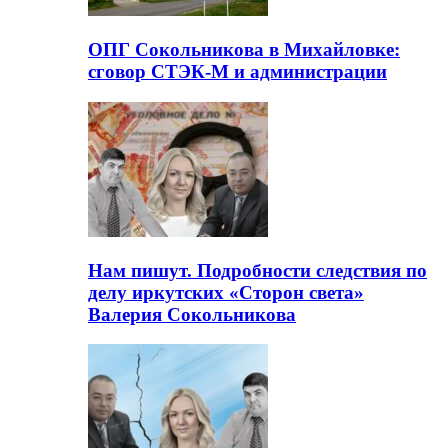
ОПГ Сокольникова в Михайловке:
сговор СТЭК-М и администрации
Нам пишут. Подробности следствия по
делу иркутских «Сторон света»
Валерия Сокольникова