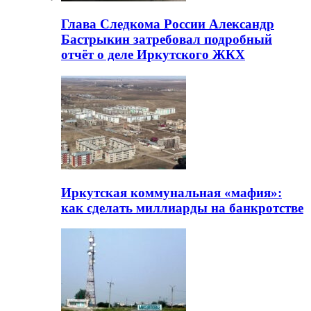
Глава Следкома России Александр
Бастрыкин затребовал подробный
отчёт о деле Иркутского ЖКХ
Иркутская коммунальная «мафия»:
как сделать миллиарды на банкротстве