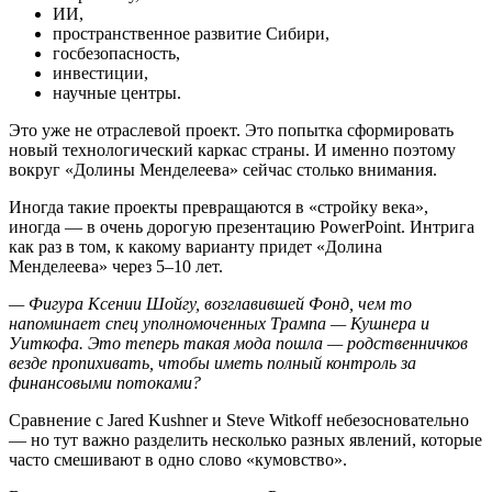
ИИ,
пространственное развитие Сибири,
госбезопасность,
инвестиции,
научные центры.
Это уже не отраслевой проект. Это попытка сформировать
новый технологический каркас страны. И именно поэтому
вокруг «Долины Менделеева» сейчас столько внимания.
Иногда такие проекты превращаются в «стройку века»,
иногда — в очень дорогую презентацию PowerPoint. Интрига
как раз в том, к какому варианту придет «Долина
Менделеева» через 5–10 лет.
— Фигура Ксении Шойгу, возглавившей Фонд, чем то
напоминает спец уполномоченных Трампа — Кушнера и
Уиткофа. Это теперь такая мода пошла — родственничков
везде пропихивать, чтобы иметь полный контроль за
финансовыми потоками?
Сравнение с Jared Kushner и Steve Witkoff небезосновательно
— но тут важно разделить несколько разных явлений, которые
часто смешивают в одно слово «кумовство».