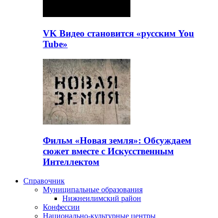
VK Видео становится «русским You
Tube»
Фильм «Новая земля»: Обсуждаем
сюжет вместе с Искусственным
Интеллектом
Справочник
Муниципальные образования
Нижнеилимский район
Конфессии
Национально-культурные центры