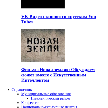
VK Видео становится «русским You
Tube»
Фильм «Новая земля»: Обсуждаем
сюжет вместе с Искусственным
Интеллектом
Справочник
Муниципальные образования
Нижнеилимский район
Конфессии
Национально-культурные центры