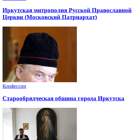
Иркутская митрополия Русской Православной
Церкви (Московский Патриархат)
Конфессии
Старообрядческая община города Иркутска