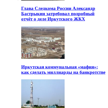
Глава Следкома России Александр
Бастрыкин затребовал подробный
отчёт о деле Иркутского ЖКХ
Иркутская коммунальная «мафия»:
как сделать миллиарды на банкротстве