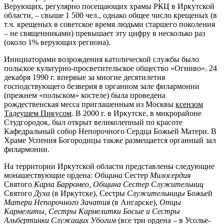
Верующих, регулярно посещающих храмы РКЦ в Иркутской
области, – свыше 1 500 чел., однако общее число крещеных (в
т.ч. крещеных в советское время людьми старшего поколения
– не священниками) пре­вышает эту цифру в несколько раз
(около 1% верующих региона).
Инициаторами возрождения католической служ­бы было
польское культурно-просветительское об­щество «Огниво». 24
декабря 1990 г. впервые за мно­гие десятилетия
господствующего безверия в органном зале филармонии
(прежнем «польском» костеле) была проведена
рождественская месса приглашенным из Москвы
ксензом
Тадеушем Пикусом
. В 2000 г. в Иркутс­ке, в микрорайоне
Студгородок, был открыт велико­лепный по красоте
Кафедральный собор Непорочного Сердца Божьей Матери. В
Храме Успения Богородицы также размещается органный зал
филармонии.
На территории Иркутской области представлены следующие
монашествующие ордена:
Община
Сестер
Милосердия
Святого
Карла Барромео, Община Сестер Служительниц
Святого
Духа
(в Иркутске), Сестры
Служительницы
Божьей
Матери Непорочного Зачатия
(в Ангарске),
Отцы
Кармелиты, Сестры
Кармелитки Босые и Сестры
Альбертинки Служащих
Убогим
(все три ордена – в Усолье-