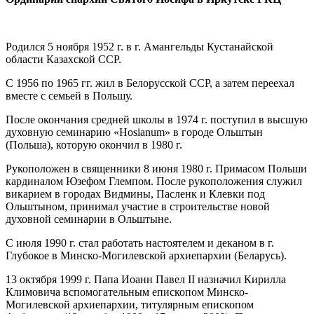
Родился 5 ноября 1952 г. в г. Амангельды Кустанайской
области Казахской ССР.
С 1956 по 1965 гг. жил в Белорусской ССР, а затем переехал
вместе с семьей в Польшу.
После окончания средней школы в 1974 г. поступил в высшую
духовную семинарию «Hosianum» в городе Ольштын
(Польша), которую окончил в 1980 г.
Рукоположен в священники 8 июня 1980 г. Примасом Польши
кардиналом Юзефом Глемпом. После рукоположения служил
викарием в городах Видмины, Пасленк и Клевки под
Ольштыном, принимал участие в строительстве новой
духовной семинарии в Ольштыне.
С июля 1990 г. стал работать настоятелем и деканом в г.
Глубокое в Минско-Могилевской архиепархии (Беларусь).
13 октября 1999 г. Папа Иоанн Павел II назначил Кирилла
Климовича вспомогательным епископом Минско-
Могилевской архиепархии, титулярным епископом