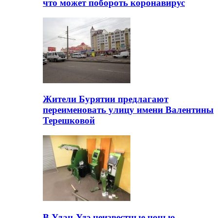
что может побороть коронавирус
Жители Бурятии предлагают
переименовать улицу имени Валентины
Терешковой
В Улан-Удэ неизвестные ночью