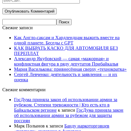
Свежие записи
Как Англо-саксам и Хардлендцам выжить вместе на
одной планете. Беседы с GPT
КАК ВЫБРАТЬ КАСКО ДЛЯ АВТОМОБИЛЯ БЕЗ
ПЕРЕПЛАТ
Александр Якубовский — самая «мажорная» и
конфликтная фигура в ряду депутатов Прибайкалья
Мария Василькова: привнесённая сверху «технократка»
Сергей Левченко: деятельность и заявления — и их
оценка
Свежие комментарии
ГосДума приняла закон об использовании армии за
рубежом. Степени тревожности | Кто есть кто в
Байкальском регионе
к записи
ГосДума приняла закон
об использовании армии за рубежом для защиты
россиян
Марк Полынов
к записи
Банду наркоторговцев