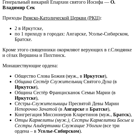
Генеральный викарий Епархии святого Иосифа —
О.
Владимир Сек
Приходы
Римско-Католической Церкви (РКЦ)
:
2 в Иркутске,
по 1 приходу в городах: Ангарске, Усолье-Сибирском,
Братске.
Кроме этого священники окормляют верующих в г.Слюдянке
и сёлах Вершина и Пихтинск.
Монашествующие ордена:
Общество Слова Божия (муж., в
Иркутске
),
Община Сестёр Служительниц
Святого
Духа
(в
Иркутске
),
Община Сестёр Францисканок Семьи Марии (в
Иркутске
),
Сёстры-
Служительницы
Пресвятой Девы Марии
Непорочно Зачатой
(в
Ангарске
и
Братске
),
Конгрегация Миссионеров Кларетинов (муж.,
Братск
),
Отцы Кармелиты (муж.), Сестры Кармелитки Босые
и
Сестры Альбертинки Служащие Убогим
(все три
ордена – в
Усолье-Сибирском
).