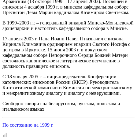
Арбанским (13 октября 1999 – 17 апреля 2003). Посвящен в
епископы 4 декабря 1999 г. в минском кафедральном соборе
Пресвятой Девы Марии кардиналом Казимиром Свёнтеком.
В 1999–2003 гг. – генеральный викарий Минско-Могилевской
архиепархии и настоятель кафедрального собора в Минске.
17 апреля 2003 г. Папа Иоанн Павел II назначил епископа
Кирилла Климовича ординарием епархии Святого Иосифа с
центром в Иркутске. 15 июня 2003 г. в иркутском
кафедральном соборе Непорочного Сердца Божией Матери
состоялось каноническое и литургическое вступление в
должность правящего епископа.
С 18 января 2005 г. – вице-председатель Конференции
католических епископов России (ККЕР). Руководитель
Катехитической комиссии и Комиссии по межхристианскому
и межрелигиозному диалогу и диалогу с неверующими.
Свободно говорит на белорусском, русском, польском и
итальянском языках.
По состоянию на 1999 г.