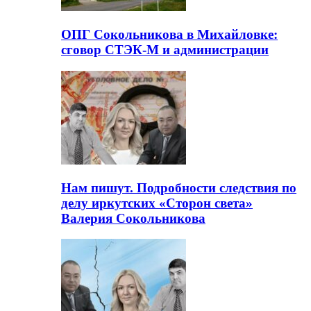
ОПГ Сокольникова в Михайловке:
сговор СТЭК-М и администрации
Нам пишут. Подробности следствия по
делу иркутских «Сторон света»
Валерия Сокольникова