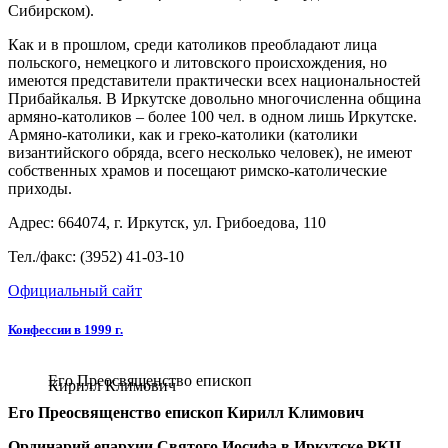
Сибирском).
Как и в прошлом, среди католиков преобладают лица
польского, немецкого и литовского происхожде­ния, но
имеются представители практически всех наци­ональностей
Прибайкалья. В Иркутске довольно мно­гочисленна община
армяно-католиков – более 100 чел. в одном лишь Иркутске.
Армяно-католики, как и греко-католики (католики
византийского об­ряда, всего несколько человек), не имеют
собственных храмов и посещают римско-католические
приходы.
Адрес: 664074, г. Иркутск, ул. Грибоедова, 110
Тел./факс: (3952) 41-03-10
Официальный сайт
Конфессии в 1999 г.
Его Преосвященство епископ
Кирилл Климович
Его Преосвященство епископ Кирилл Климович
Ординарий епархии Святого Иосифа в Иркутске РКЦ