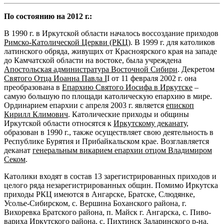
По состоянию на 2012 г.:
В 1990 г. в Иркутской области началось воссозда­ние приходов
Римско-Католической Церкви (РКЦ)
. В 1999 г. для католиков
латинского обряда, живущих от Красноярского края на западе
до Камчатской области на востоке, была учреждена
Апостольская администратура Восточной Сибири
. Декретом
Святого Отца Иоанна Павла
I
I от 11 февраля 2002 г. она
преобра­зована в
Епархию Святого Иосифа в Иркутске
–
самую большую по площади католическую епархию в мире.
Ординарием епархии с апреля 2003 г. является
епископ
Кирилл Климович
. Католические приходы и общины
Иркутской области относятся к
Иркутскому деканату,
образован в 1990 г., также осуществляет свою деятельность в
Республике Бурятия и Прибайкальском крае. Возгла­вляется
деканат
генеральным викарием епархии отцом Владимиром
Секом
.
Католики входят в состав 13 зарегистрированных приходов и
целого ря­да незарегистрированных общин. Помимо Иркутска
приходы РКЦ имеются в Ангарске, Братске, Слюдянке,
Усолье-Сибирском, с. Вершина Боханского района, г.
Вихоревка Братского района, п. Майск г. Ангарска, с. Пиво­
вариха Иркутского района, с. Пихтинск Заларинского р-на.