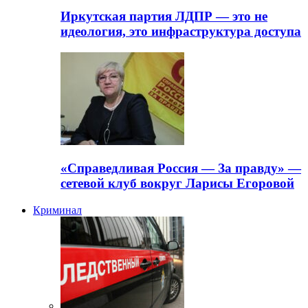
Иркутская партия ЛДПР — это не
идеология, это инфраструктура доступа
«Справедливая Россия — За правду» —
сетевой клуб вокруг Ларисы Егоровой
Криминал