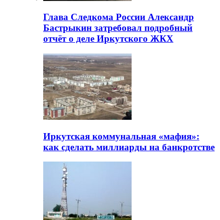
Глава Следкома России Александр
Бастрыкин затребовал подробный
отчёт о деле Иркутского ЖКХ
Иркутская коммунальная «мафия»:
как сделать миллиарды на банкротстве