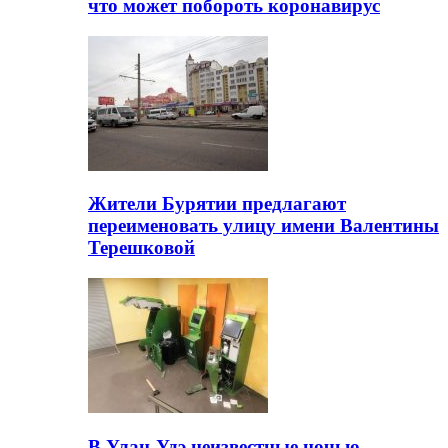
что может побороть коронавирус
Жители Бурятии предлагают
переименовать улицу имени Валентины
Терешковой
В Улан-Удэ неизвестные ночью