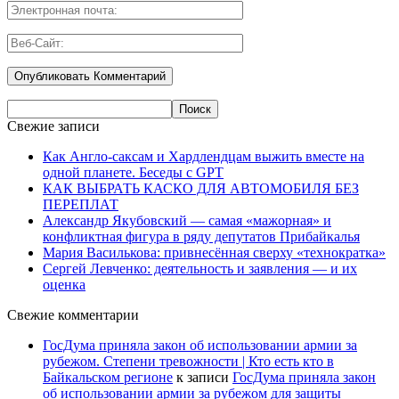
Свежие записи
Как Англо-саксам и Хардлендцам выжить вместе на
одной планете. Беседы с GPT
КАК ВЫБРАТЬ КАСКО ДЛЯ АВТОМОБИЛЯ БЕЗ
ПЕРЕПЛАТ
Александр Якубовский — самая «мажорная» и
конфликтная фигура в ряду депутатов Прибайкалья
Мария Василькова: привнесённая сверху «технократка»
Сергей Левченко: деятельность и заявления — и их
оценка
Свежие комментарии
ГосДума приняла закон об использовании армии за
рубежом. Степени тревожности | Кто есть кто в
Байкальском регионе
к записи
ГосДума приняла закон
об использовании армии за рубежом для защиты