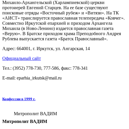
Михаило-Архангельской (Харлампиевской) церкви
протоиерей Евгений Старцев. На ее базе существуют
поисковые отряды «Восточный рубеж» и «Витязи». На ТК
«АИСТ» транслируется православная телепередача «Ковчег».
Совместно Иркутской епархией и приходом Архан­гела
Михаила (в Ново-Ленино) издается православная газета
«Верую». В Братске приходом храма Преподобного Андрея
Рублева выпускается газета «Братск Православный».
Адрес: 664001, г. Иркутск, ул. Ангарская, 14
Официальный сайт
Тел.: (3952) 778-730, 777-586, факс: 778-341
E-mail: eparhia_irkutsk@mail.ru
Конфессии в 1999 г.
Митрополит ВАДИМ
Митрополит ВАДИМ