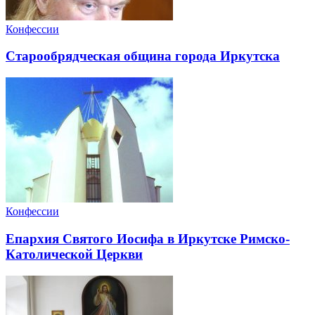
Конфессии
Старообрядческая община города Иркутска
Конфессии
Епархия Святого Иосифа в Иркутске Римско-
Католической Церкви