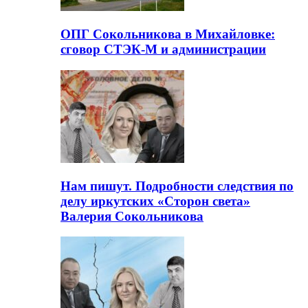
ОПГ Сокольникова в Михайловке:
сговор СТЭК-М и администрации
Нам пишут. Подробности следствия по
делу иркутских «Сторон света»
Валерия Сокольникова