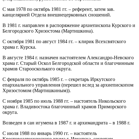
С мая 1978 по октябрь 1981 гг. – референт, затем зав.
канцелярией Отдела внешнецерковных сношений.
В 1981 г. направлен в распоряжение архиепископа Курского и
Белгородского Хризостома (Мартишкина).
С октября 1981 по август 1984 гг. – клирик Всехсвятского
храма г. Курска.
В августе 1984 г. назначен настоятелем Александро-Невского
храма г. Старый Оскол Белгородской области и благочинным
храмов Староосколького округа.
С февраля по октябрь 1985 г. – секретарь Иркутского
епархиального управления (перешел вслед за архиепископом
Хризостомом (Мартишкиным)).
С ноября 1985 по июль 1988 гг. – настоятель Никольского
храма г. Владивостока благочинный храмов Приморского
округа.
Возведен в сан игумена в 1987 г. и архимандрита – в 1988 г.
С июля 1988 по январь 1990 гг. – настоятель
Крестовоздвиженского храма г. Иркутска, секретарь