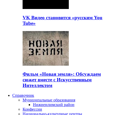
VK Видео становится «русским You
Tube»
Фильм «Новая земля»: Обсуждаем
сюжет вместе с Искусственным
Интеллектом
Справочник
Муниципальные образования
Нижнеилимский район
Конфессии
Национально-культурные центры