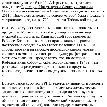
священнослужителей (2011 г.). Иркутская митрополия
объединяет
Братскую, Иркутскую и Саянскую епархии
.
Образована постановлением Священного синода от 6 октября
2011 г.
Иркутская епархия
, на основе которой была учреждена
митрополия, создана в 1729 г. из части
Тобольской епархии
.
В Иркутске существуют Знаменский женский монас­тырь (в
предместье Марата) и Князе-Владимирский монастырь
мужской монастырь на Каштаковской горе предместья
Рабочее. Большинство ста­рых православных церквей
построены в середине – во второй половине XIX в. Они
спроектированы на высоком профес­сиональном уровне и
являются памятниками истории и культуры федерального и
местного значения. Прежде всего, это Знаменский
Кафедральный собор (службы возобновлены в 1945 г.; там
расположена резиденция архиепископа) и иркутская
Крестовоздвиженская це­рковь (службы возобновлены в 1944
г.).
Во всех рай­онах области РПЦ ведется активная благотворите­
льная деятельность – в больницах, детских домах, мес­тах
заключения. Священнослужители епархии участ­вуют в
духовно-патриотической деятельности. Активно действует и
общественная организация «Иркутский Кремль» (издается и
одноименный альманах), которую курирует настоятель