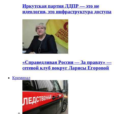
Иркутская партия ЛДПР — это не
идеология, это инфраструктура доступа
«Справедливая Россия — За правду» —
сетевой клуб вокруг Ларисы Егоровой
Криминал