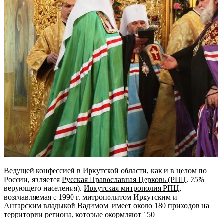
Ведущей конфессией в Иркутской области, как и в целом по
России, является
Русская Православная Церковь (РПЦ
,
75%
верующего населения).
Иркутская митрополия РПЦ,
возглавляемая с 1990 г.
митрополитом Иркутским и
Ангарским
владыкой Вадимом
, имеет около 180 приходов на
территории региона, которые окормляют 150