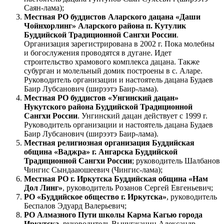
Саян-лама);
Местная РО буддистов Аларского дацана «Даши
Чойнхорлинг» Аларского района п. Кутулик
Буддийской Традиционной Сангхи России
.
Организация зарегистрирована в 2002 г. Пока молебны
и богослужения проводятся в дугане. Идет
строительство храмового комплекса дацана. Также
субурган и молельный домик построены в с. Аларе.
Руководитель организации и настоятель дацана Будаев
Баир Лубсанович (ширээтэ Баир-лама).
Местная РО буддистов «Унгинский дацан»
Нукутского района Буддийской Традиционной
Сангхи России
. Унгинский дацан действует с 1999 г.
Руководитель организации и настоятель дацана Будаев
Баир Лубсанович (ширээтэ Баир-лама).
Местная религиозная организация Буддийская
община «Ваджра» г. Ангарска Буддийской
Традиционной Сангхи России
; руководитель Шалбанов
Чингис Сындааюшеевич (Чингис-лама);
Местная РО г. Иркутска Буддийская община «Нам
Дол Линг»
, руководитель Розанов Сергей Евгеньевич;
РО «Буддийское общество г. Иркутска»
, руководитель
Беспалов Эдуард Валерьевич;
РО Алмазного Пути школы Карма Кагью города
Иркутска
, руководитель Вычугжанин Александр