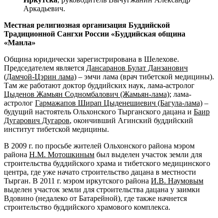
Аркадьевич.
Местная религиозная организация Буддийской
Традиционной Сангхи России «Буддийская община
«Манла»
Община юридически зарегистрирована в Шелехове.
Председателем является
Дансаранов Булат Данзанович
(Дамчой-Цэрин лама)
– эмчи лама (врач тибетской медицины).
Там же работают доктор буддийских наук, лама-астролог
Цыденов Жамьян Содномбалович (Жамьян-лама)
; лама-
астролог
Гармажапов Ширап Цыденешиевич (Багула-лама)
–
будущий настоятель Ольхонского Тырганского дацана и
Баир
Дугарович Дугаров
, окончивший Агинский буддийский
институт тибетской медицины.
В 2009 г. по просьбе жителей Ольхонского района мэром
района
Н.М. Мотошкиным
был выделен участок земли для
строительства буддийского храма и тибетского медицинского
центра, где уже начато строительство дацана в местности
Тырган. В 2011 г. мэром иркутского района
И.В. Наумовым
выделен участок земли для строительства дацана у заимки
Вдовино (недалеко от Батарейной), где также начнется
строительство буддийского храмового комплекса.