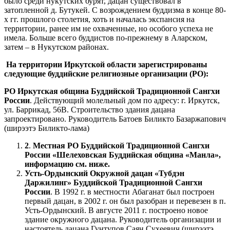
было среди нукутских бурят, дацан существовал в
затопленной д. Бутукей. С возрождением буддизма в конце 80-
х гг. прошлого столетия, хоть и началась экспансия на
территории, ранее им не охваченные, но особого успеха не
имела. Больше всего буддистов по-прежнему в Аларском,
затем – в Нукутском районах.
На территории Иркутской области зарегистрированы
следующие буддийские религиозные организации (РО):
РО Иркутская община Буддийской Традиционной Сангхи
России
. Действующий молельный дом по адресу: г. Иркутск,
ул. Баррикад, 56В. Строительство здания дацана
запроектировано. Руководитель Батоев Биликто Базаржапович
(ширээтэ Биликто-лама)
2
.
Местная РО Буддийской Традиционной Сангхи
России «Шелеховская Буддийская община «Манла»,
информацию см. ниже.
Усть-Ордынский Окружной дацан «Тубдэн
Даржилинг» Буддийской Традиционной Сангхи
России
. В 1992 г. в местности Абаганат был построен
первый дацан, в 2002 г. он был разобран и перевезен в п.
Усть-Ордынский. В августе 2011 г. построено новое
здание окружного дацана. Руководитель организации и
настоятель дацана Гунтупов Саян Сухеевич (ширээтэ