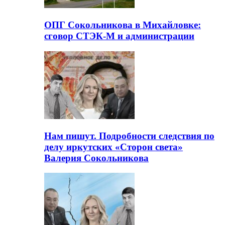
ОПГ Сокольникова в Михайловке:
сговор СТЭК-М и администрации
Нам пишут. Подробности следствия по
делу иркутских «Сторон света»
Валерия Сокольникова