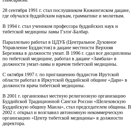
28 сентября 1991 г. стал послушником Кижингиском дацане,
где обучался буддийским наукам, грамматике и молитвам.
В 1994 г. стал учеником профессора буддийских наук и
тибетской медицины ламы Гэлэг-Балбар.
Параллельно работал в ЦДУБ (Центральное Духовное
Управление Буддистов) в дацане местности Верхняя
Березовка в должности умзат. В 1996 г. сдал все дисциплины
по тибетской медицине, работал в дацане «Замбала» в
должности умзат-ламы и врачом тибетской медицины.
С октября 1997 г. по приглашению буддистов Ирутской
области работал в Иркутской буддийской общине «Дари» в
должности врача тибетской медицины.
В 2001 г. организовал местную религиозную организацию
Буддийской Традиционной Сангхи России «Шелеховскую
Буддийскую общину Манла», стал председателем общины. В
2002 г. открыл и возглавил автономную некоммерческую
организацию «Центр тибетской медицины» в должности
директора.