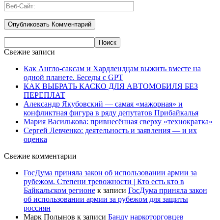
Свежие записи
Как Англо-саксам и Хардлендцам выжить вместе на
одной планете. Беседы с GPT
КАК ВЫБРАТЬ КАСКО ДЛЯ АВТОМОБИЛЯ БЕЗ
ПЕРЕПЛАТ
Александр Якубовский — самая «мажорная» и
конфликтная фигура в ряду депутатов Прибайкалья
Мария Василькова: привнесённая сверху «технократка»
Сергей Левченко: деятельность и заявления — и их
оценка
Свежие комментарии
ГосДума приняла закон об использовании армии за
рубежом. Степени тревожности | Кто есть кто в
Байкальском регионе
к записи
ГосДума приняла закон
об использовании армии за рубежом для защиты
россиян
Марк Полынов
к записи
Банду наркоторговцев