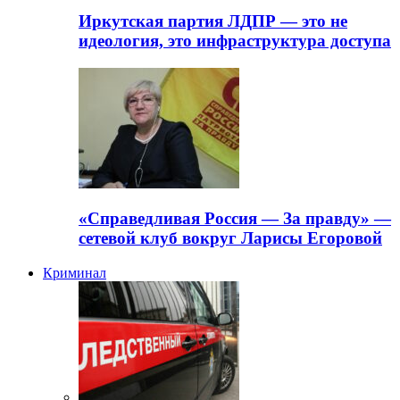
Иркутская партия ЛДПР — это не
идеология, это инфраструктура доступа
«Справедливая Россия — За правду» —
сетевой клуб вокруг Ларисы Егоровой
Криминал