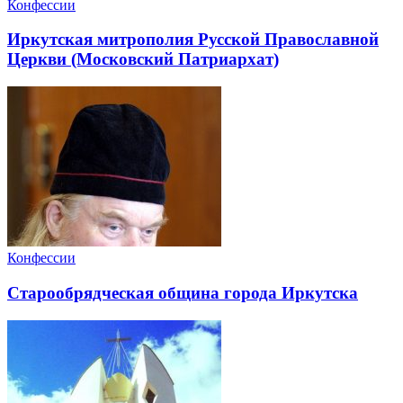
Конфессии
Иркутская митрополия Русской Православной
Церкви (Московский Патриархат)
Конфессии
Старообрядческая община города Иркутска