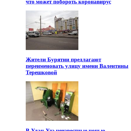
что может побороть коронавирус
Жители Бурятии предлагают
переименовать улицу имени Валентины
Терешковой
В Улан-Удэ неизвестные ночью