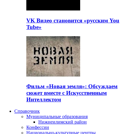
VK Видео становится «русским You
Tube»
Фильм «Новая земля»: Обсуждаем
сюжет вместе с Искусственным
Интеллектом
Справочник
Муниципальные образования
Нижнеилимский район
Конфессии
Национально-культурные центры