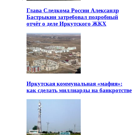
Глава Следкома России Александр
Бастрыкин затребовал подробный
отчёт о деле Иркутского ЖКХ
Иркутская коммунальная «мафия»:
как сделать миллиарды на банкротстве