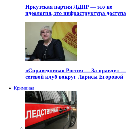
Иркутская партия ЛДПР — это не
идеология, это инфраструктура доступа
«Справедливая Россия — За правду» —
сетевой клуб вокруг Ларисы Егоровой
Криминал