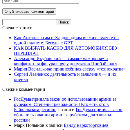
Свежие записи
Как Англо-саксам и Хардлендцам выжить вместе на
одной планете. Беседы с GPT
КАК ВЫБРАТЬ КАСКО ДЛЯ АВТОМОБИЛЯ БЕЗ
ПЕРЕПЛАТ
Александр Якубовский — самая «мажорная» и
конфликтная фигура в ряду депутатов Прибайкалья
Мария Василькова: привнесённая сверху «технократка»
Сергей Левченко: деятельность и заявления — и их
оценка
Свежие комментарии
ГосДума приняла закон об использовании армии за
рубежом. Степени тревожности | Кто есть кто в
Байкальском регионе
к записи
ГосДума приняла закон
об использовании армии за рубежом для защиты
россиян
Марк Полынов
к записи
Банду наркоторговцев