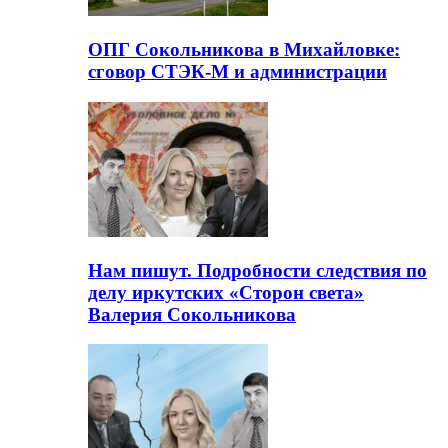
ОПГ Сокольникова в Михайловке:
сговор СТЭК-М и администрации
Нам пишут. Подробности следствия по
делу иркутских «Сторон света»
Валерия Сокольникова