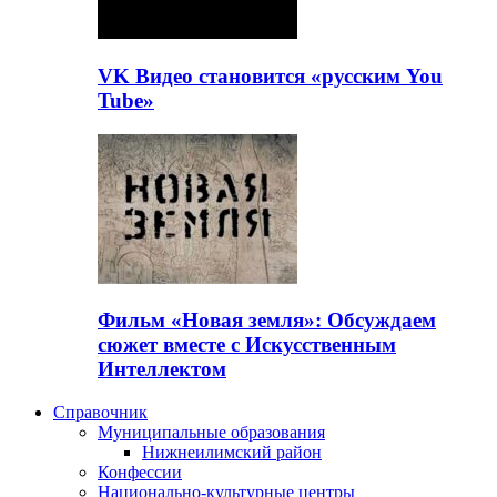
VK Видео становится «русским You
Tube»
Фильм «Новая земля»: Обсуждаем
сюжет вместе с Искусственным
Интеллектом
Справочник
Муниципальные образования
Нижнеилимский район
Конфессии
Национально-культурные центры