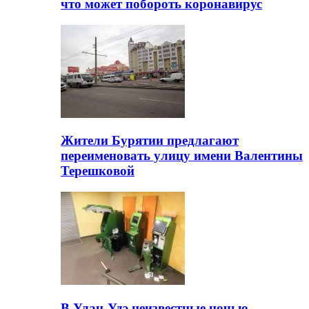
что может побороть коронавирус
Жители Бурятии предлагают
переименовать улицу имени Валентины
Терешковой
В Улан-Удэ неизвестные ночью