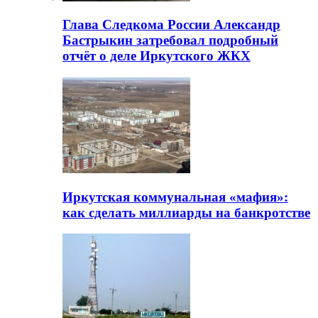
Глава Следкома России Александр
Бастрыкин затребовал подробный
отчёт о деле Иркутского ЖКХ
Иркутская коммунальная «мафия»:
как сделать миллиарды на банкротстве