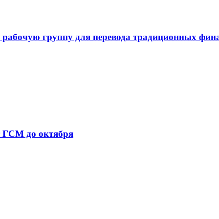
 рабочую группу для перевода традиционных фин
т ГСМ до октября