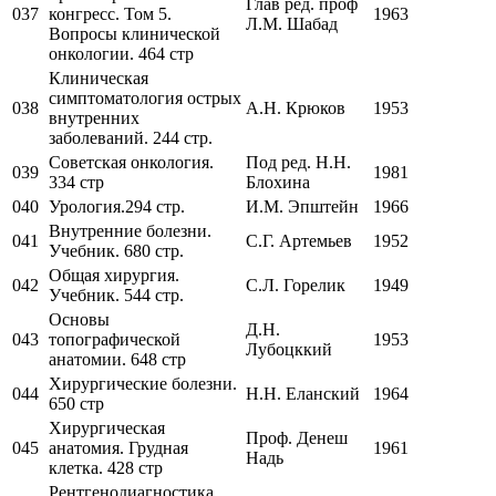
Глав ред. проф
037
конгресс. Том 5.
1963
Л.М. Шабад
Вопросы клинической
онкологии. 464 стр
Клиническая
симптоматология острых
038
А.Н. Крюков
1953
внутренних
заболеваний. 244 стр.
Советская онкология.
Под ред. Н.Н.
039
1981
334 стр
Блохина
040
Урология.294 стр.
И.М. Эпштейн
1966
Внутренние болезни.
041
С.Г. Артемьев
1952
Учебник. 680 стр.
Общая хирургия.
042
С.Л. Горелик
1949
Учебник. 544 стр.
Основы
Д.Н.
043
топографической
1953
Лубоцккий
анатомии. 648 стр
Хирургические болезни.
044
Н.Н. Еланский
1964
650 стр
Хирургическая
Проф. Денеш
045
анатомия. Грудная
1961
Надь
клетка. 428 стр
Рентгенодиагностика