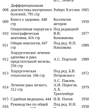
В.С. Лебита
Дифференциальная
008
диагностика внутренних
Роберт Хэгглин
1965
болезней, 795 стр
Книга о здоровье, 448
Коллектив
009
1959
стр
авторов
Оперативная хирургия и
Под редакцией
010
топографическая
В.В.
1977
анатомия, 416 стр
Конованова
Общая онкология, 647
Под ред. Н.П.
011
1989
стр
Напалкова
Хирургическое лечение
аденомы и рака
012
А.С. Портной
1989
предстательной железы,
256 стр
Хирургическая
Под ред. Б.В.
013
1972
гепатология. 166 стр
Петровского
А.С. Павлов,
Лечение рака легкого,
А.И. Пирогов,
014
1979
312 стр
А.Х.
Трахтенберг
015
Судебная медицина, 444
Н.В. Попов
1950
Руководство по общей
Под ред. Н.Н.
016
1958