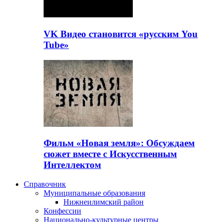
VK Видео становится «русским You
Tube»
Фильм «Новая земля»: Обсуждаем
сюжет вместе с Искусственным
Интеллектом
Справочник
Муниципальные образования
Нижнеилимский район
Конфессии
Национально-культурные центры