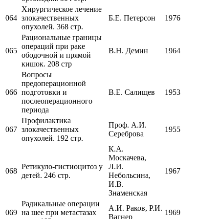
Хирургическое лечение
064
злокачественных
Б.Е. Петерсон
1976
опухолей. 368 стр.
Рациональные границы
операций при раке
065
В.Н. Демин
1964
ободочной и прямой
кишок. 208 стр
Вопросы
предоперационной
066
подготовки и
В.Е. Салищев
1953
послеоперационного
периода
Профилактика
Проф. А.И.
067
злокачественных
1955
Сереброва
опухолей. 192 стр.
К.А.
Москачева,
Ретикуло-гистиоцитоз у
Л.И.
068
1967
детей. 246 стр.
Небольсина,
И.В.
Знаменская
Радикальные операции
А.И. Раков, Р.И.
069
на шее при метастазах
1969
Вагнер