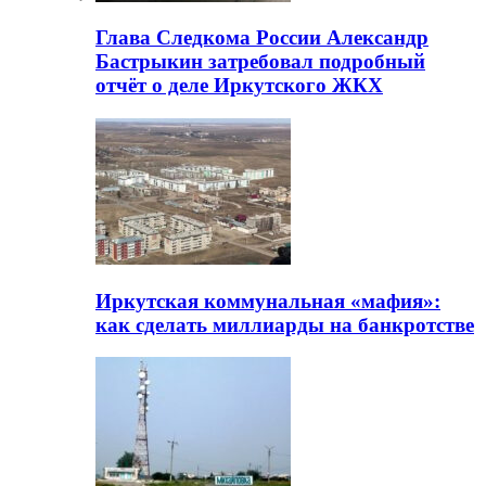
Глава Следкома России Александр
Бастрыкин затребовал подробный
отчёт о деле Иркутского ЖКХ
Иркутская коммунальная «мафия»:
как сделать миллиарды на банкротстве