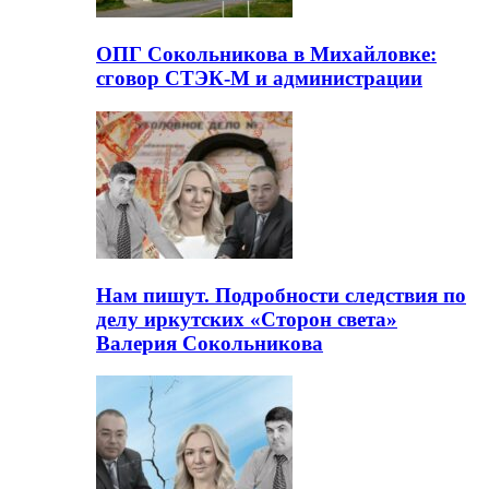
ОПГ Сокольникова в Михайловке:
сговор СТЭК-М и администрации
Нам пишут. Подробности следствия по
делу иркутских «Сторон света»
Валерия Сокольникова