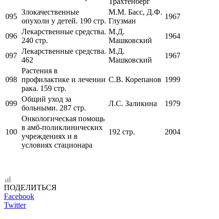
Трахтенберг
Злокачественные
М.М. Басс, Д.Ф.
095
1967
опухоли у детей. 190 стр.
Глузман
Лекарственные средства.
М.Д.
096
1964
240 стр.
Машковский
Лекарственные средства.
М.Д.
097
1967
462
Машковский
Растения в
098
профилактике и лечении
С.В. Корепанов
1999
рака. 159 стр.
Общий уход за
099
Л.С. Заликина
1979
больными. 287 стр.
Онкологическая помощь
в амб-поликлинических
100
192 стр.
2004
учреждениях и в
условиях стационара
ПОДЕЛИТЬСЯ
Facebook
Twitter