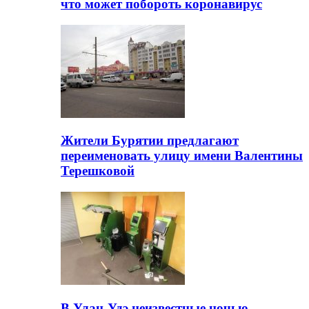
что может побороть коронавирус
Жители Бурятии предлагают
переименовать улицу имени Валентины
Терешковой
В Улан-Удэ неизвестные ночью