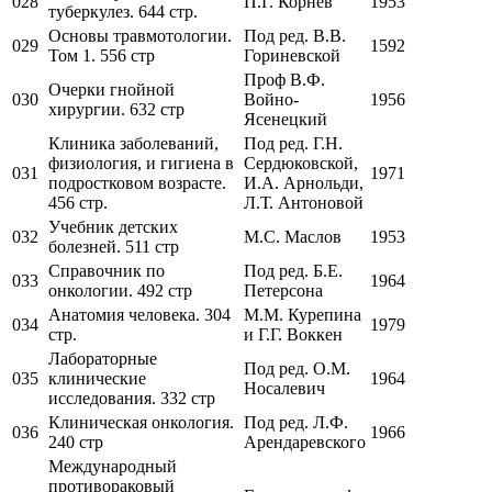
028
П.Г. Корнев
1953
туберкулез. 644 стр.
Основы травмотологии.
Под ред. В.В.
029
1592
Том 1. 556 стр
Гориневской
Проф В.Ф.
Очерки гнойной
030
Войно-
1956
хирургии. 632 стр
Ясенецкий
Клиника заболеваний,
Под ред. Г.Н.
физиология, и гигиена в
Сердюковской,
031
1971
подростковом возрасте.
И.А. Арнольди,
456 стр.
Л.Т. Антоновой
Учебник детских
032
М.С. Маслов
1953
болезней. 511 стр
Справочник по
Под ред. Б.Е.
033
1964
онкологии. 492 стр
Петерсона
Анатомия человека. 304
М.М. Курепина
034
1979
стр.
и Г.Г. Воккен
Лабораторные
Под ред. О.М.
035
клинические
1964
Носалевич
исследования. 332 стр
Клиническая онкология.
Под ред. Л.Ф.
036
1966
240 стр
Арендаревского
Международный
противораковый