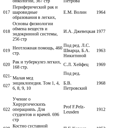
онкологии, 367 стр
Петрова
Периферический рак и
017
шаровидные
Е.М. Волин
1964
образования в легких,
Основы физиологии
обмена веществ и
018
И.А. Джевецкая
1977
эндокринной системы,
256 стр
Под ред. Л.С.
Неотложная помощь, 460
019
Шварца, Б.А.
1963
стр.
Никитиной
Рак и туберкулез легких,
020
С.Л. Хейфец
1969
168 стр.
Под ред.
021-
Малая мед
энциклопедия. Том 1, 4,
Б.В.
1968
027
6, 8, 9, 10
Петровский
Учение о
Хирургическихъ
Prof F.Pelz-
022
операцияхъ. Для
1912
Leusden
студентов и врачей. 696
стр
Костно суставной