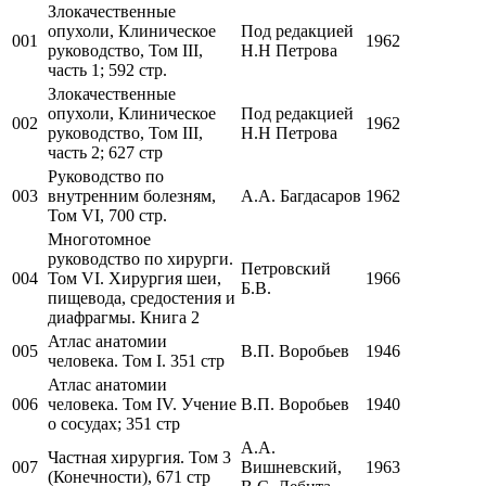
Злокачественные
опухоли, Клиническое
Под редакцией
001
1962
руководство, Том III,
Н.Н Петрова
часть 1; 592 стр.
Злокачественные
опухоли, Клиническое
Под редакцией
002
1962
руководство, Том III,
Н.Н Петрова
часть 2; 627 стр
Руководство по
003
внутренним болезням,
А.А. Багдасаров
1962
Том VI, 700 стр.
Многотомное
руководство по хирурги.
Петровский
004
Том VI. Хирургия шеи,
1966
Б.В.
пищевода, средостения и
диафрагмы. Книга 2
Атлас анатомии
005
В.П. Воробьев
1946
человека. Том I. 351 стр
Атлас анатомии
006
человека. Том IV. Учение
В.П. Воробьев
1940
о сосудах; 351 стр
А.А.
Частная хирургия. Том 3
007
Вишневский,
1963
(Конечности), 671 стр