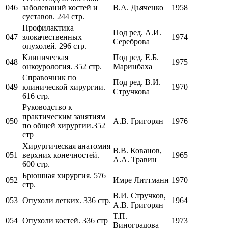
046
заболеваний костей и
В.А. Дьяченко
1958
суставов. 244 стр.
Профилактика
Под ред. А.И.
047
злокачественных
1974
Сереброва
опухолей. 296 стр.
Клиническая
Под ред. Е.Б.
048
1975
онкоурология. 352 стр.
Маринбаха
Справочник по
Под ред. В.И.
049
клинической хирургии.
1970
Стручкова
616 стр.
Руководство к
практическим занятиям
050
А.В. Григорян
1976
по общей хирургии.352
стр
Хирургическая анатомия
В.В. Кованов,
051
верхних конечностей.
1965
А.А. Травин
600 стр.
Брюшная хирургия. 576
052
Имре Литтманн
1970
стр.
В.И. Стручков,
053
Опухоли легких. 336 стр.
1964
А.В. Григорян
Т.П.
054
Опухоли костей. 336 стр
1973
Виноградова