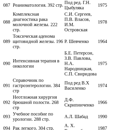
Под ред. Г.Н.
087
Реаниматология. 392 стр.
1975
Цыбуляка
Комплексная
С.И. Сергеев,
диагностика рака
П.В. Власов,
088
1978
молочной железы. 222
И.М.
стр.
Островская
Токсическая аденома
089
щитовидной железы. 196
Р. Шевченко
1964
стр.
Б.Е. Петерсон,
З.В. Павлова,
Интенсивная терапия в
090
Н.А.
1975
онкологии
Народницкая,
С.П. Свиридова
Справочник по
Под ред В.Х
091
гастроэнтерологии. 384
1974
Василенко
стр
Неотложная хирургия
Д.Ф.
092
брюшной полости. 268
1966
Скрипниченко
стр
Учебное пособие по
093
А.Л. Шабад
1990
урологии. 288 стр.
А. Х.
094
Рак легкого. 304 стр.
1987