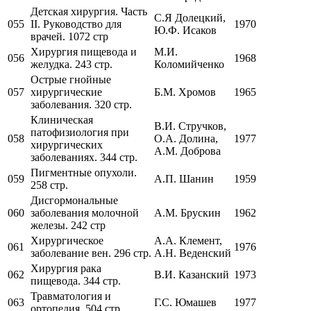
Детская хирургия. Часть
С.Я Долецкий,
055
II. Руководство для
1970
Ю.Ф. Исаков
врачей. 1072 стр
Хирургия пищевода и
М.И.
056
1968
желудка. 243 стр.
Коломийченко
Острые гнойные
057
хирургические
Б.М. Хромов
1965
заболевания. 320 стр.
Клиническая
В.И. Стручков,
патофизиология при
058
О.А. Долина,
1977
хирургических
А.М. Доброва
заболеваниях. 344 стр.
Пигментные опухоли.
059
А.П. Шанин
1959
258 стр.
Дисгормональные
060
заболевания молочной
А.М. Брускин
1962
железы. 242 стр
Хирургическое
А.А. Клемент,
061
1976
заболевание вен. 296 стр.
А.Н. Веденский
Хирургия рака
062
В.И. Казанский
1973
пищевода. 344 стр.
Травматология и
063
Г.С. Юмашев
1977
ортопедия. 504 стр.