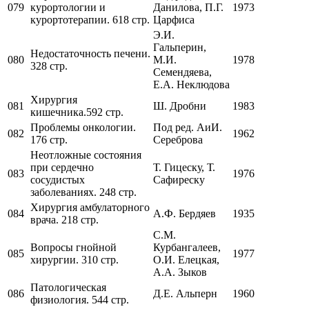
079
курортологии и
Данилова, П.Г.
1973
курортотерапии. 618 стр.
Царфиса
Э.И.
Гальперин,
Недостаточность печени.
080
М.И.
1978
328 стр.
Семендяева,
Е.А. Неклюдова
Хирургия
081
Ш. Дробни
1983
кишечника.592 стр.
Проблемы онкологии.
Под ред. АиИ.
082
1962
176 стр.
Сереброва
Неотложные состояния
при сердечно
Т. Гицеску, Т.
083
1976
сосудистых
Сафиреску
заболеваниях. 248 стр.
Хирургия амбулаторного
084
А.Ф. Бердяев
1935
врача. 218 стр.
С.М.
Вопросы гнойной
Курбангалеев,
085
1977
хирургии. 310 стр.
О.И. Елецкая,
А.А. Зыков
Патологическая
086
Д.Е. Альперн
1960
физиология. 544 стр.