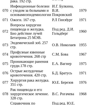
рака. 192 стр.
Инфекционные болезни
И.Г. Булкина,
070
с уходом за больными и
В.И.
1979
основамиэпидемиологии
Покровский
071
Ожоги. 167 стр.
Р.Л Гинзбург
1971
Вопросы хирургии
пищевода и желудка.
Под ред. Д.И.
072
1960
Био действие лучей
Гольдберг
Бетатрона 25 МЭВ.
Эндемический зоб. 257
073
О.В. Николаев
1955
стр.
Профузные язвенные
074
С.М. Бова
1967
кровотечения. 268 стр
Проникающие ранения
075
Е.А. Вагнер
1975
груди.178 стр.
Острые желудочные
076
Б.Д. Братусь
1971
кровотечения. 420 стр.
Хирургия рака желудка.
077
Ю.Е. Березов
1976
351 стр.
Рак пищевода и его
078
хирургическое лечение.
В.С. Рогачева
1968
328 стр.
Справочник по
Под ред. Ю.Е.