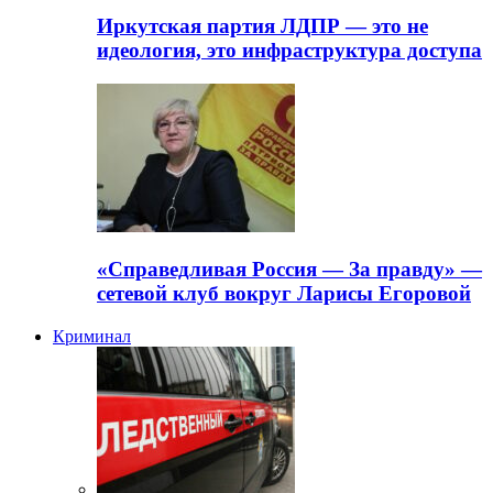
Иркутская партия ЛДПР — это не
идеология, это инфраструктура доступа
«Справедливая Россия — За правду» —
сетевой клуб вокруг Ларисы Егоровой
Криминал