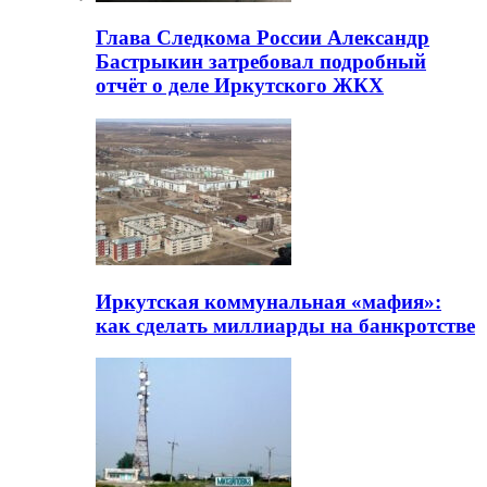
Глава Следкома России Александр
Бастрыкин затребовал подробный
отчёт о деле Иркутского ЖКХ
Иркутская коммунальная «мафия»:
как сделать миллиарды на банкротстве