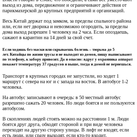
выход из дома, передвижение и ограничивают действия от
парикмахерской до крупных предприятий и организаций.
Весь Китай держат под замком, за пределы спального района
или, если нет дворика и невозможно огородить, за пределы
дома выход разрешен 1 человеку на 2 часа. Если опоздаешь,
сажают в карантин на 14 дней за свой счет.
Если ходишь без маски или скрываешь болезнь – тюрьма до 5
лет. Китайцы по жизни трусы и не выходят из домов, пищу выписывают
по телефону, к забору привозят. Да и опасно: вдруг у охранника аппарат
покажет температуру 37 градусов и выше, тогда и домой не вернешься.
Транспорт в крупных городах не запустили, но ходит 1
маршрут с севера на юг и с запада на восток. В автобусе 1-2
человека.
На автобус записывают в очередь: в 50 местный автобус
разрешено сажать 20 человек. Но люди боятся и не пользуются
автобусом.
В скоплениях людей стоять можно на расстоянии 1 м. Люди
боятся друг друга, обходят стороной и при виде человека
переходят на другую сторону улицы. В лифт не входят, если
есть люди, или сразу выходят, если кто-то входит.