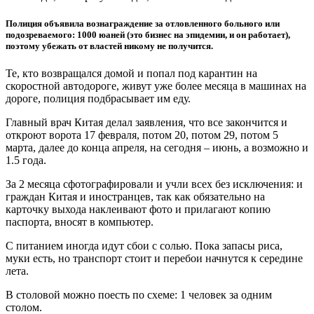
Полиция объявила вознаграждение за отловленного больного или
подозреваемого: 1000 юаней (это бизнес на эпидемии, и он работает),
поэтому убежать от властей никому не получится.
Те, кто возвращался домой и попал под карантин на
скоростной автодороге, живут уже более месяца в машинах на
дороге, полиция подбрасывает им еду.
Главный врач Китая делал заявления, что все закончится и
откроют ворота 17 февраля, потом 20, потом 29, потом 5
марта, далее до конца апреля, на сегодня – июнь, а возможно и
1.5 года.
За 2 месяца сфотографировали и учли всех без исключения: и
граждан Китая и иностранцев, так как обязательно на
карточку выхода наклеивают фото и прилагают копию
паспорта, вносят в компьютер.
С питанием иногда идут сбои с солью. Пока запасы риса,
муки есть, но транспорт стоит и перебои начнутся к середине
лета.
В столовой можно поесть по схеме: 1 человек за одним
столом.