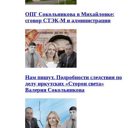
ОПГ Сокольникова в Михайловке:
сговор СТЭК-М и администрации
Нам пишут. Подробности следствия по
делу иркутских «Сторон света»
Валерия Сокольникова