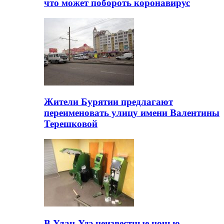
что может побороть коронавирус
Жители Бурятии предлагают
переименовать улицу имени Валентины
Терешковой
В Улан-Удэ неизвестные ночью