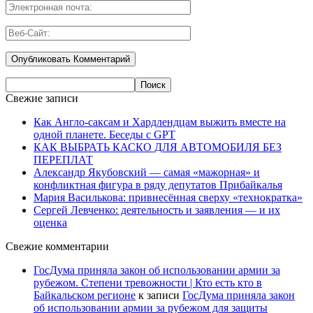
Свежие записи
Как Англо-саксам и Хардлендцам выжить вместе на
одной планете. Беседы с GPT
КАК ВЫБРАТЬ КАСКО ДЛЯ АВТОМОБИЛЯ БЕЗ
ПЕРЕПЛАТ
Александр Якубовский — самая «мажорная» и
конфликтная фигура в ряду депутатов Прибайкалья
Мария Василькова: привнесённая сверху «технократка»
Сергей Левченко: деятельность и заявления — и их
оценка
Свежие комментарии
ГосДума приняла закон об использовании армии за
рубежом. Степени тревожности | Кто есть кто в
Байкальском регионе
к записи
ГосДума приняла закон
об использовании армии за рубежом для защиты