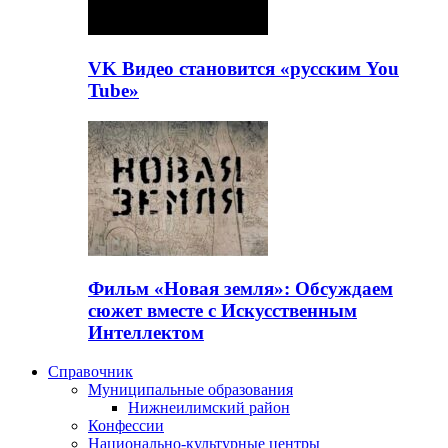
VK Видео становится «русским You
Tube»
Фильм «Новая земля»: Обсуждаем
сюжет вместе с Искусственным
Интеллектом
Справочник
Муниципальные образования
Нижнеилимский район
Конфессии
Национально-культурные центры