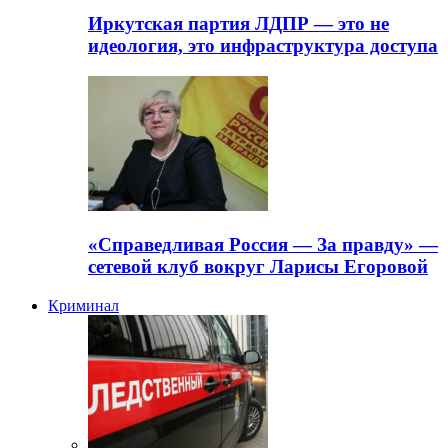
Иркутская партия ЛДПР — это не
идеология, это инфраструктура доступа
«Справедливая Россия — За правду» —
сетевой клуб вокруг Ларисы Егоровой
Криминал