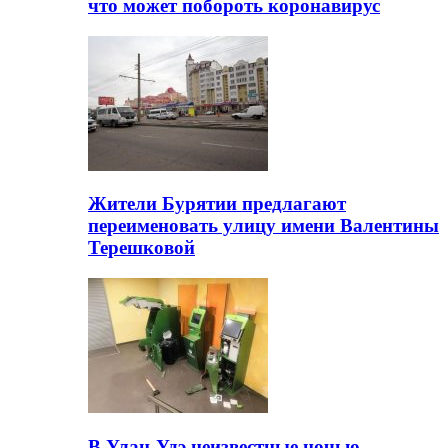
что может побороть коронавирус
Жители Бурятии предлагают
переименовать улицу имени Валентины
Терешковой
В Улан-Удэ неизвестные ночью