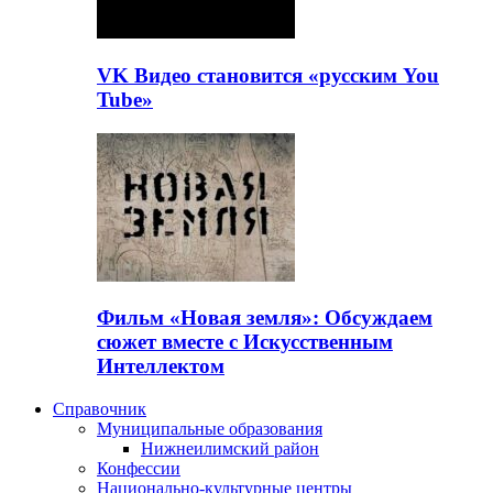
VK Видео становится «русским You
Tube»
Фильм «Новая земля»: Обсуждаем
сюжет вместе с Искусственным
Интеллектом
Справочник
Муниципальные образования
Нижнеилимский район
Конфессии
Национально-культурные центры