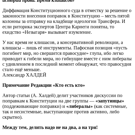
истории права. Время клишасов»
Диффамация Конституционного суда в отместку за решение о
законности внесения поправок в Конституцию – месть пятой
колонны за отправку на кладбище идеологии Трансфера. И
если риторика экспертов Центра Карнеги понятна, то
ехидство «Незыгаря» вызывает изумление.
У нас время не клишасов, а консервативной революции, а
клишасы – лишь её инструменты. Пафосная позиция «пусть
погибнет мир, но свершится правосудие» глупа, ибо легко
приводит к гибели мира, но гибнущие вместе с ним либералы
с удивлением в последний момент обнаружат, что правосудия
стало ещё меньше.
Александр ХАЛДЕЙ
Примечание Редакции «Кто есть кто»
Автор статьи (А. Халдей) делит участников дискуссии по
поправкам к Конституции на две группы —
«запутинцы»
(поддеживающие поправки) и
«либералы»
(как системные,
так и несистемные, выступающие против активно, либо
скрытно).
Между тем, делить надо не на два, а на три!