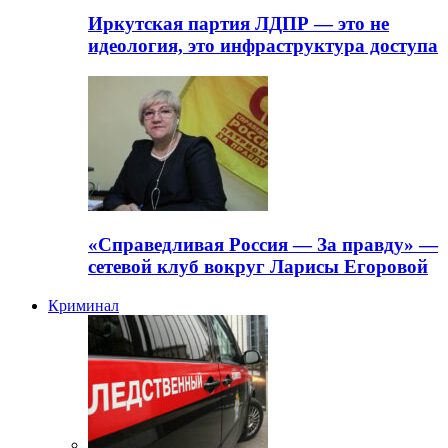
Иркутская партия ЛДПР — это не
идеология, это инфраструктура доступа
«Справедливая Россия — За правду» —
сетевой клуб вокруг Ларисы Егоровой
Криминал