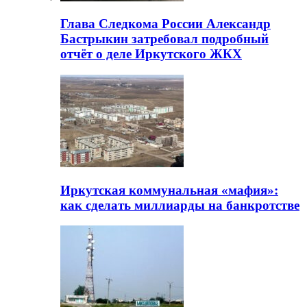
Глава Следкома России Александр
Бастрыкин затребовал подробный
отчёт о деле Иркутского ЖКХ
Иркутская коммунальная «мафия»:
как сделать миллиарды на банкротстве