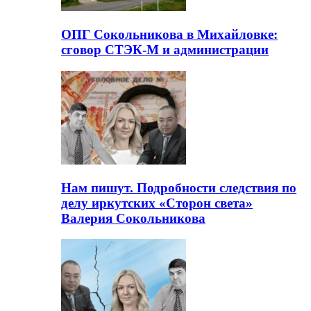
ОПГ Сокольникова в Михайловке:
сговор СТЭК-М и администрации
Нам пишут. Подробности следствия по
делу иркутских «Сторон света»
Валерия Сокольникова