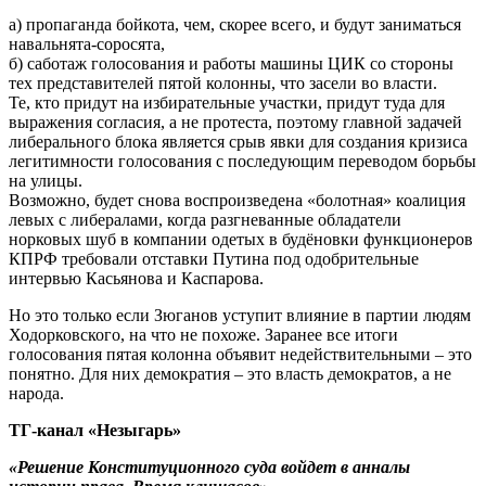
а) пропаганда бойкота, чем, скорее всего, и будут заниматься
навальнята-соросята,
б) саботаж голосования и работы машины ЦИК со стороны
тех представителей пятой колонны, что засели во власти.
Те, кто придут на избирательные участки, придут туда для
выражения согласия, а не протеста, поэтому главной задачей
либерального блока является срыв явки для создания кризиса
легитимности голосования с последующим переводом борьбы
на улицы.
Возможно, будет снова воспроизведена «болотная» коалиция
левых с либералами, когда разгневанные обладатели
норковых шуб в компании одетых в будёновки функционеров
КПРФ требовали отставки Путина под одобрительные
интервью Касьянова и Каспарова.
Но это только если Зюганов уступит влияние в партии людям
Ходорковского, на что не похоже. Заранее все итоги
голосования пятая колонна объявит недействительными – это
понятно. Для них демократия – это власть демократов, а не
народа.
ТГ-канал «Незыгарь»
«Решение Конституционного суда войдет в анналы