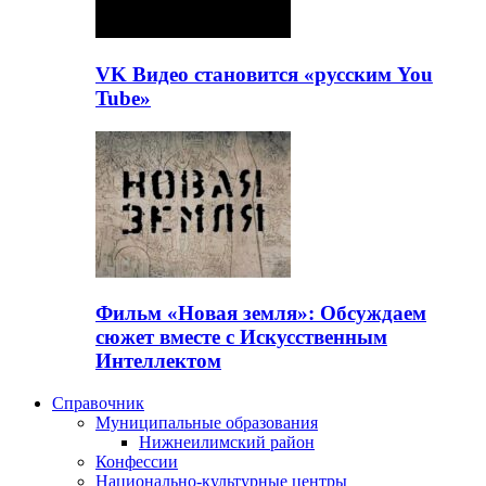
VK Видео становится «русским You
Tube»
Фильм «Новая земля»: Обсуждаем
сюжет вместе с Искусственным
Интеллектом
Справочник
Муниципальные образования
Нижнеилимский район
Конфессии
Национально-культурные центры