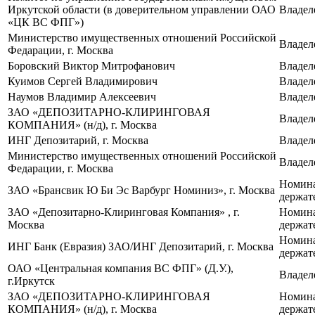
Иркутской области (в доверительном управлении ОАО
Владел
«ЦК ВС ФПГ»)
Министерство имущественных отношений Российской
Владел
Федарации, г. Москва
Боровский Виктор Митрофанович
Владел
Куимов Сергей Владимирович
Владел
Наумов Владимир Алексеевич
Владел
ЗАО «ДЕПОЗИТАРНО‑КЛИРИНГОВАЯ
Владел
КОМПАНИЯ» (н/д), г. Москва
ИНГ Депозитарий, г. Москва
Владел
Министерство имущественных отношений Российской
Владел
Федарации, г. Москва
Номин
ЗАО «Брансвик Ю Би Эс Варбург Номиниз», г. Москва
держат
ЗАО «Депозитарно‑Клиринговая Компания» , г.
Номин
Москва
держат
Номин
ИНГ Банк (Евразия) ЗАО/ИНГ Депозитарий, г. Москва
держат
ОАО «Центральная компания ВС ФПГ» (Д.У.),
Владел
г.Иркутск
ЗАО «ДЕПОЗИТАРНО‑КЛИРИНГОВАЯ
Номин
КОМПАНИЯ» (н/д), г. Москва
держат