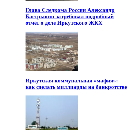
Глава Следкома России Александр
Бастрыкин затребовал подробный
отчёт о деле Иркутского ЖКХ
Иркутская коммунальная «мафия»:
как сделать миллиарды на банкротстве