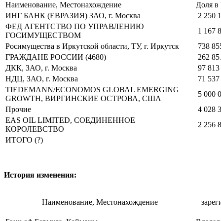
Наименование, Местонахождение
Доля в 
ИНГ БАНК (ЕВРАЗИЯ) ЗАО, г. Москва
2 250 1
ФЕД АГЕНТСТВО ПО УПРАВЛЕНИЮ
1 167 8
ГОСИМУЩЕСТВОМ
Росимущества в Иркутской области, ТУ, г. Иркутск
738 85
ГРАЖДАНЕ РОССИИ (4680)
262 85
ДКК, ЗАО, г. Москва
97 813
НДЦ, ЗАО, г. Москва
71 537
ТIЕDЕМАNN/ЕСОNОМОS GLОВАL ЕМЕRGING
5 000 
GRОWТН, ВИРГИНСКИЕ ОСТРОВА, США
Прочие
4 028 
ЕАS ОIL LIМIТЕD, СОЕДИНЕННОЕ
2 256 
КОРОЛЕВСТВО
ИТОГО (?)
История изменения:
Наименование, Местонахождение
зарег