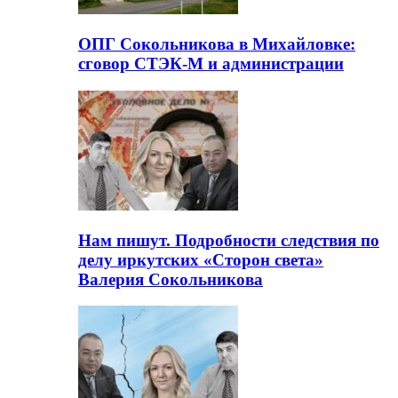
ОПГ Сокольникова в Михайловке:
сговор СТЭК-М и администрации
Нам пишут. Подробности следствия по
делу иркутских «Сторон света»
Валерия Сокольникова