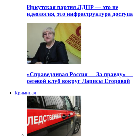
Иркутская партия ЛДПР — это не
идеология, это инфраструктура доступа
«Справедливая Россия — За правду» —
сетевой клуб вокруг Ларисы Егоровой
Криминал