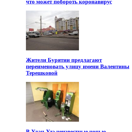
что может побороть коронавирус
Жители Бурятии предлагают
переименовать улицу имени Валентины
Терешковой
В Улан-Удэ неизвестные ночью