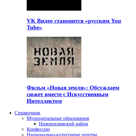
VK Видео становится «русским You
Tube»
Фильм «Новая земля»: Обсуждаем
сюжет вместе с Искусственным
Интеллектом
Справочник
Муниципальные образования
Нижнеилимский район
Конфессии
Национально-культурные центры