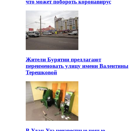
что может побороть коронавирус
Жители Бурятии предлагают
переименовать улицу имени Валентины
Терешковой
В Улан-Удэ неизвестные ночью