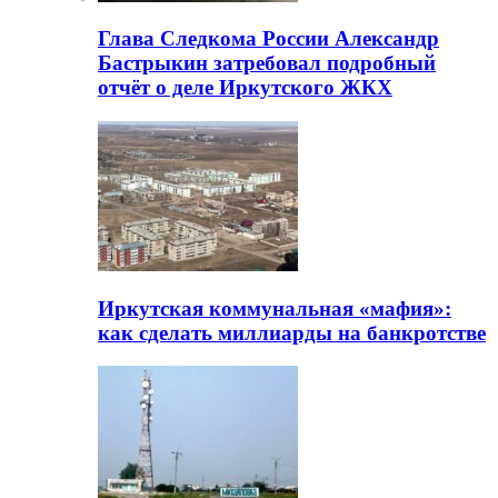
Глава Следкома России Александр
Бастрыкин затребовал подробный
отчёт о деле Иркутского ЖКХ
Иркутская коммунальная «мафия»:
как сделать миллиарды на банкротстве