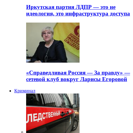
Иркутская партия ЛДПР — это не
идеология, это инфраструктура доступа
«Справедливая Россия — За правду» —
сетевой клуб вокруг Ларисы Егоровой
Криминал