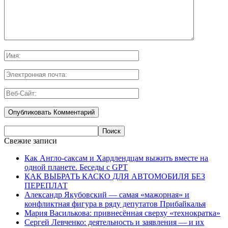
Свежие записи
Как Англо-саксам и Хардлендцам выжить вместе на
одной планете. Беседы с GPT
КАК ВЫБРАТЬ КАСКО ДЛЯ АВТОМОБИЛЯ БЕЗ
ПЕРЕПЛАТ
Александр Якубовский — самая «мажорная» и
конфликтная фигура в ряду депутатов Прибайкалья
Мария Василькова: привнесённая сверху «технократка»
Сергей Левченко: деятельность и заявления — и их