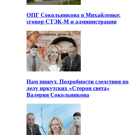
ОПГ Сокольникова в Михайловке:
сговор СТЭК-М и администрации
Нам пишут. Подробности следствия по
делу иркутских «Сторон света»
Валерия Сокольникова