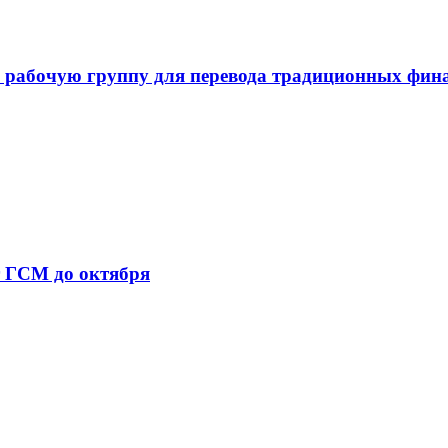
 рабочую группу для перевода традиционных фин
т ГСМ до октября