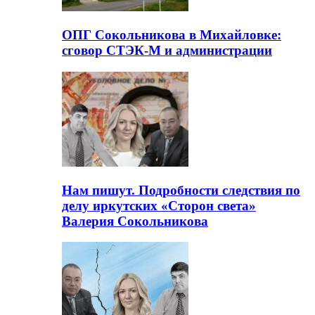
ОПГ Сокольникова в Михайловке:
сговор СТЭК-М и администрации
Нам пишут. Подробности следствия по
делу иркутских «Сторон света»
Валерия Сокольникова