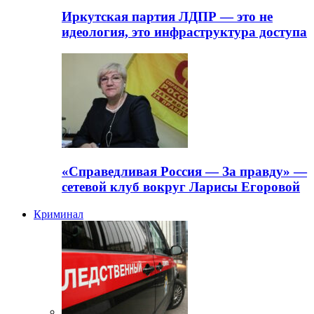
Иркутская партия ЛДПР — это не
идеология, это инфраструктура доступа
«Справедливая Россия — За правду» —
сетевой клуб вокруг Ларисы Егоровой
Криминал