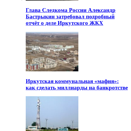
Глава Следкома России Александр
Бастрыкин затребовал подробный
отчёт о деле Иркутского ЖКХ
Иркутская коммунальная «мафия»:
как сделать миллиарды на банкротстве