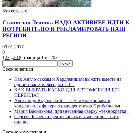
Кто есть кто
Станислав Ленник: НАДО АКТИВНЕЕ ИДТИ К
ПОТРЕБИТЕЛЮ И РЕКЛАМИРОВАТЬ НАШ
РЕГИОН
09.01.2017
0
1
2
3
...
203
Страница 1 из 203
Свежие записи
Как Англо-саксам и Хардлендцам выжить вместе на
одной планете. Беседы с GPT
КАК ВЫБРАТЬ КАСКО ДЛЯ АВТОМОБИЛЯ БЕЗ
ПЕРЕПЛАТ
Александр Якубовский — самая «мажорная» и
конфликтная фигура в ряду депутатов Прибайкалья
Мария Василькова: привнесённая сверху «технократка»
Сергей Левченко: деятельность и заявления — и их
оценка
Свежие комментарии