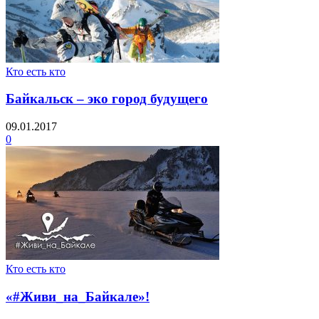
Кто есть кто
Байкальск – эко город будущего
09.01.2017
0
Кто есть кто
«#Живи_на_Байкале»!