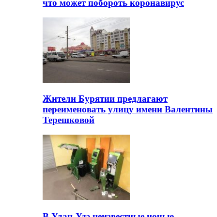
что может побороть коронавирус
Жители Бурятии предлагают
переименовать улицу имени Валентины
Терешковой
В Улан-Удэ неизвестные ночью