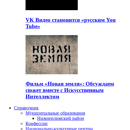
VK Видео становится «русским You
Tube»
Фильм «Новая земля»: Обсуждаем
сюжет вместе с Искусственным
Интеллектом
Справочник
Муниципальные образования
Нижнеилимский район
Конфессии
Национально-культурные центры