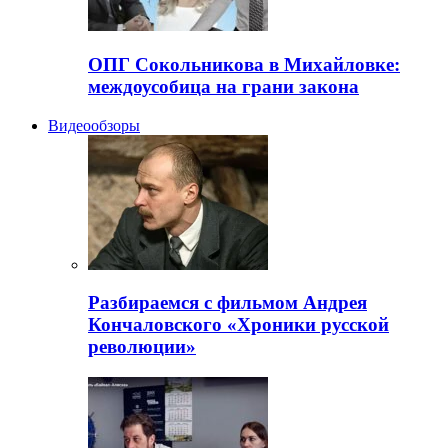
ОПГ Сокольникова в Михайловке:
междоусобица на грани закона
Видеообзоры
Разбираемся с фильмом Андрея
Кончаловского «Хроники русской
революции»