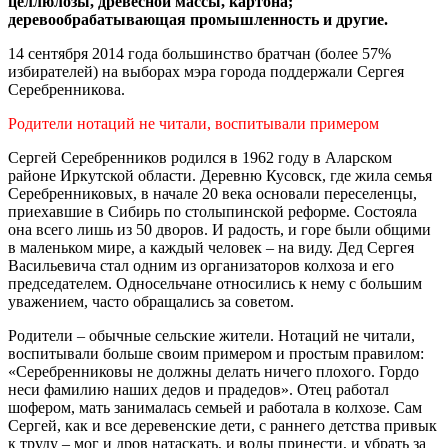
целлюлозы, древесной массы, картона;
деревообрабатывающая промышленность и другие.
14 сентября 2014 года большинство братчан (более 57%
избирателей) на выборах мэра города поддержали Сергея
Серебренникова.
Родители нотаций не читали, воспитывали примером
Сергей Серебренников родился в 1962 году в Аларском
районе Иркутской области. Деревню Кусовск, где жила семья
Серебренниковых, в начале 20 века основали переселенцы,
приехавшие в Сибирь по столыпинской реформе. Состояла
она всего лишь из 50 дворов. И радость, и горе были общими
в маленьком мире, а каждый человек – на виду. Дед Сергея
Васильевича стал одним из организаторов колхоза и его
председателем. Односельчане относились к нему с большим
уважением, часто обращались за советом.
Родители – обычные сельские жители. Нотаций не читали,
воспитывали больше своим примером и простым правилом:
«Серебренниковы не должны делать ничего плохого. Гордо
неси фамилию наших дедов и прадедов». Отец работал
шофером, мать занималась семьей и работала в колхозе. Сам
Сергей, как и все деревенские дети, с раннего детства привык
к труду – мог и дров натаскать, и воды принести, и убрать за