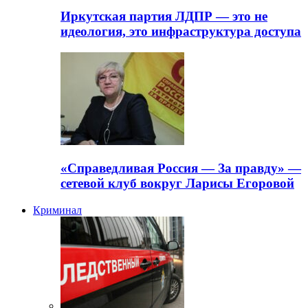
Иркутская партия ЛДПР — это не
идеология, это инфраструктура доступа
«Справедливая Россия — За правду» —
сетевой клуб вокруг Ларисы Егоровой
Криминал