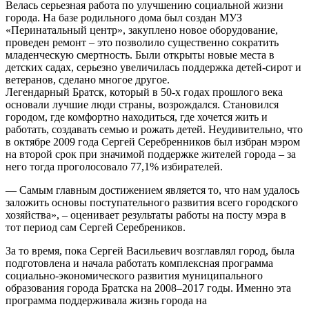
Велась серьезная работа по улучшению социальной жизни
города. На базе родильного дома был создан МУЗ
«Перинатальный центр», закуплено новое оборудование,
проведен ремонт – это позволило существенно сократить
младенческую смертность. Были открыты новые места в
детских садах, серьезно увеличилась поддержка детей-сирот и
ветеранов, сделано многое другое.
Легендарный Братск, который в 50-х годах прошлого века
основали лучшие люди страны, возрождался. Становился
городом, где комфортно находиться, где хочется жить и
работать, создавать семью и рожать детей. Неудивительно, что
в октябре 2009 года Сергей Серебренников был избран мэром
на второй срок при значимой поддержке жителей города – за
него тогда проголосовало 77,1% избирателей.
— Самым главным достижением является то, что нам удалось
заложить основы поступательного развития всего городского
хозяйства», – оценивает результаты работы на посту мэра в
тот период сам Сергей Серебреников.
За то время, пока Сергей Васильевич возглавлял город, была
подготовлена и начала работать комплексная программа
социально-экономического развития муниципального
образования города Братска на 2008–2017 годы. Именно эта
программа поддерживала жизнь города на