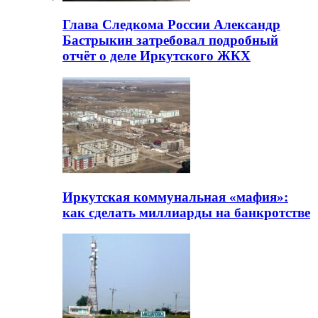
Глава Следкома России Александр
Бастрыкин затребовал подробный
отчёт о деле Иркутского ЖКХ
Иркутская коммунальная «мафия»:
как сделать миллиарды на банкротстве