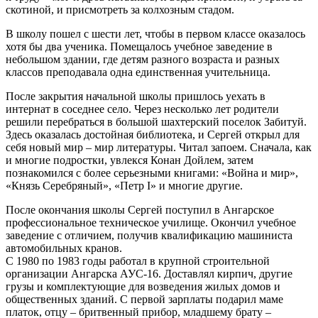
скотиной, и присмотреть за колхозным стадом.
В школу пошел с шести лет, чтобы в первом классе оказалось
хотя бы два ученика. Помещалось учебное заведение в
небольшом здании, где детям разного возраста и разных
классов преподавала одна единственная учительница.
После закрытия начальной школы пришлось уехать в
интернат в соседнее село. Через несколько лет родители
решили перебраться в большой шахтерский поселок Забитуй.
Здесь оказалась достойная библиотека, и Сергей открыл для
себя новый мир – мир литературы. Читал запоем. Сначала, как
и многие подростки, увлекся Конан Дойлем, затем
познакомился с более серьезными книгами: «Война и мир»,
«Князь Серебряный», «Петр I» и многие другие.
После окончания школы Сергей поступил в Ангарское
профессиональное техническое училище. Окончил учебное
заведение с отличием, получив квалификацию машиниста
автомобильных кранов.
С 1980 по 1983 годы работал в крупной строительной
организации Ангарска АУС-16. Доставлял кирпич, другие
грузы и комплектующие для возведения жилых домов и
общественных зданий. С первой зарплаты подарил маме
платок, отцу – бритвенный прибор, младшему брату –