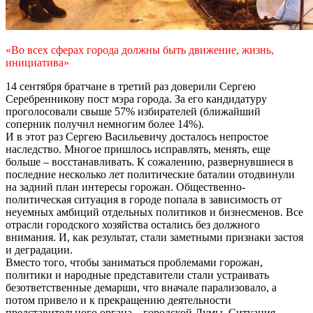
«Во всех сферах города должны быть движение, жизнь,
инициатива»
14 сентября братчане в третий раз доверили Сергею
Серебренникову пост мэра города. За его кандидатуру
проголосовали свыше 57% избирателей (ближайший
соперник получил немногим более 14%).
И в этот раз Сергею Васильевичу досталось непростое
наследство. Многое пришлось исправлять, менять, еще
больше – восстанавливать. К сожалению, развернувшиеся в
последние несколько лет политические баталии отодвинули
на задний план интересы горожан. Общественно-
политическая ситуация в городе попала в зависимость от
неуемных амбиций отдельных политиков и бизнесменов. Все
отрасли городского хозяйства остались без должного
внимания. И, как результат, стали заметными признаки застоя
и деградации.
Вместо того, чтобы заниматься проблемами горожан,
политики и народные представители стали устраивать
безответственные демарши, что вначале парализовало, а
потом привело и к прекращению деятельности
представительного органа – городской Думы. Ситуация