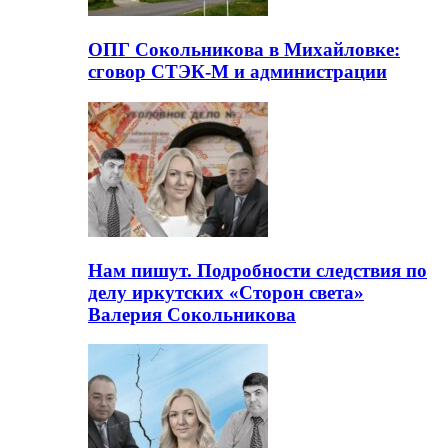
ОПГ Сокольникова в Михайловке:
сговор СТЭК-М и администрации
Нам пишут. Подробности следствия по
делу иркутских «Сторон света»
Валерия Сокольникова