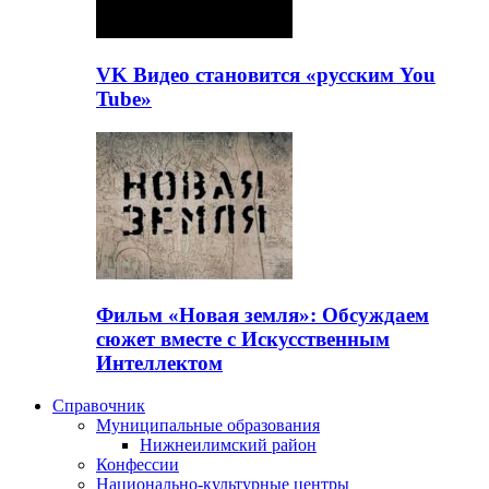
VK Видео становится «русским You
Tube»
Фильм «Новая земля»: Обсуждаем
сюжет вместе с Искусственным
Интеллектом
Справочник
Муниципальные образования
Нижнеилимский район
Конфессии
Национально-культурные центры