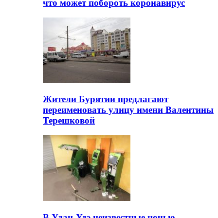
что может побороть коронавирус
Жители Бурятии предлагают
переименовать улицу имени Валентины
Терешковой
В Улан-Удэ неизвестные ночью