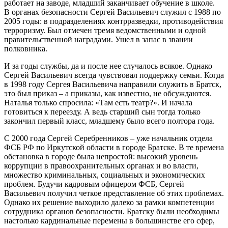
работает на заводе, младший заканчивает обучение в школе.
В органах безопасности Сергей Васильевич служил с 1988 по
2005 годы: в подразделениях контрразведки, противодействия
терроризму. Был отмечен тремя ведомственными и одной
правительственной наградами. Ушел в запас в звании
полковника.
И за годы службы, да и после нее случалось всякое. Однако
Сергей Васильевич всегда чувствовал поддержку семьи. Когда
в 1998 году Сергея Васильевича направили служить в Братск,
это был приказ – а приказы, как известно, не обсуждаются.
Наталья только спросила: «Там есть театр?». И начала
готовиться к переезду. А ведь старший сын тогда только
закончил первый класс, младшему было всего полтора года.
С 2000 года Сергей Серебренников – уже начальник отдела
ФСБ РФ по Иркутской области в городе Братске. В те времена
обстановка в городе была непростой: высокий уровень
коррупции в правоохранительных органах и во власти,
множество криминальных, социальных и экономических
проблем. Будучи кадровым офицером ФСБ, Сергей
Васильевич получил четкое представление об этих проблемах.
Однако их решение выходило далеко за рамки компетенции
сотрудника органов безопасности. Братску были необходимы
настолько кардинальные перемены в большинстве его сфер,