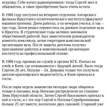
игрушку. Себе купил радиоприемник: тогда Сергей жил в
общежитии, и такое приобретение было очень кстати.
В 1980 году поступил на вечернее отделение Ангарского
филиала Иркутского политехнического института (факультет
машиностроения). Днем работал, а по вечерам учился, и так –
три года. Затем решил перевестись на дневное отделение вуза
в Иркутск. В студенческие годы активно занимался
общественной работой. Был заместителем руководителя
комитета комсомола, затем секретарем комсомольской
организации вуза. После защиты диплома получил
приглашение работать в комсомольской организации
института на профессиональной основе.
В 1988 году призван на службу в органы КГБ. Поехал на
учебу в Киев, где познакомился с будущей женой. Было тогда
Сергею 26 лет, Наталье – 24. Девушка только что получила
диплом красноярского мединститута, в Киев приехала в
гости.
После пары недель знакомства молодые люди общались
только в письмах, ведь Наталью распределили на станцию
Зима Иркутской области. Затем Сергей Васильевич приехал к
ней в гости, и с тех пор Сергей и Наталья Серебренниковы
больше 25 лет вместе, воспитали двух сыновей. Старший уже