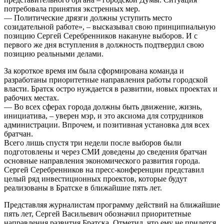
потребовала принятия экстренных мер.
— Политические дрязги должны уступить место
созидательной работе», – высказывал свою принципиальную
позицию Сергей Серебренников накануне выборов. И с
первого же дня вступления в должность подтвердил свою
позицию реальными делами.
За короткое время им была сформирована команда и
разработаны приоритетные направления работы городской
власти. Братск остро нуждается в развитии, новых проектах и
рабочих местах.
— Во всех сферах города должны быть движение, жизнь,
инициатива, – уверен мэр, и это аксиома для сотрудников
администрации. Впрочем, и позитивная установка для всех
братчан.
Всего лишь спустя три недели после выборов были
подготовлены и через СМИ доведены до сведения братчан
основные направления экономического развития города.
Сергей Серебренников на пресс-конференции представил
целый ряд инвестиционных проектов, которые будут
реализованы в Братске в ближайшие пять лет.
Представляя журналистам программу действий на ближайшие
пять лет, Сергей Васильевич обозначил приоритетные
направления развития Братска. Отметил, что ему не придется