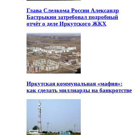
Глава Следкома России Александр
Бастрыкин затребовал подробный
отчёт о деле Иркутского ЖКХ
Иркутская коммунальная «мафия»:
как сделать миллиарды на банкротстве