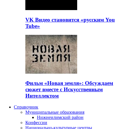
VK Видео становится «русским You
Tube»
Фильм «Новая земля»: Обсуждаем
сюжет вместе с Искусственным
Интеллектом
Справочник
Муниципальные образования
Нижнеилимский район
Конфессии
Национально-культурные центры