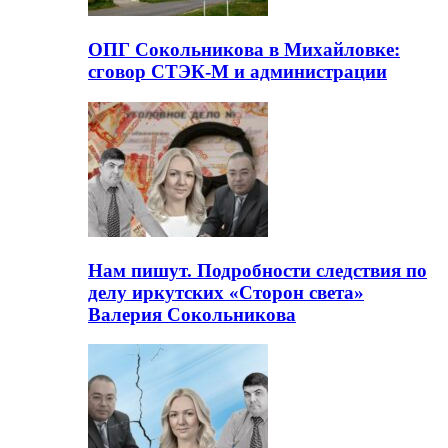
ОПГ Сокольникова в Михайловке:
сговор СТЭК-М и администрации
Нам пишут. Подробности следствия по
делу иркутских «Сторон света»
Валерия Сокольникова