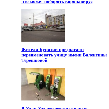
что может побороть коронавирус
Жители Бурятии предлагают
переименовать улицу имени Валентины
Терешковой
В Улан-Удэ неизвестные ночью