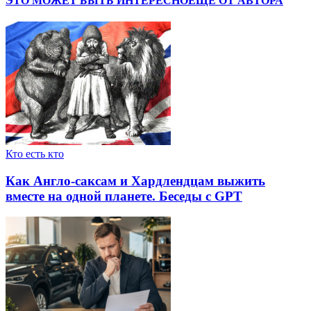
ЭТО МОЖЕТ БЫТЬ ИНТЕРЕСНО
ЕЩЕ ОТ АВТОРА
Кто есть кто
Как Англо-саксам и Хардлендцам выжить
вместе на одной планете. Беседы с GPT