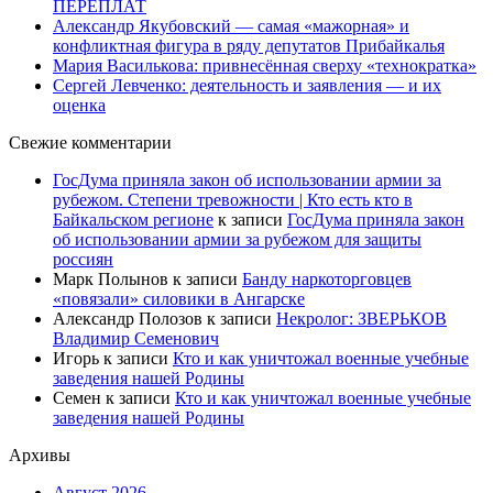
ПЕРЕПЛАТ
Александр Якубовский — самая «мажорная» и
конфликтная фигура в ряду депутатов Прибайкалья
Мария Василькова: привнесённая сверху «технократка»
Сергей Левченко: деятельность и заявления — и их
оценка
Свежие комментарии
ГосДума приняла закон об использовании армии за
рубежом. Степени тревожности | Кто есть кто в
Байкальском регионе
к записи
ГосДума приняла закон
об использовании армии за рубежом для защиты
россиян
Марк Полынов
к записи
Банду наркоторговцев
«повязали» силовики в Ангарске
Александр Полозов
к записи
Некролог: ЗВЕРЬКОВ
Владимир Семенович
Игорь
к записи
Кто и как уничтожал военные учебные
заведения нашей Родины
Семен
к записи
Кто и как уничтожал военные учебные
заведения нашей Родины
Архивы
Август 2026