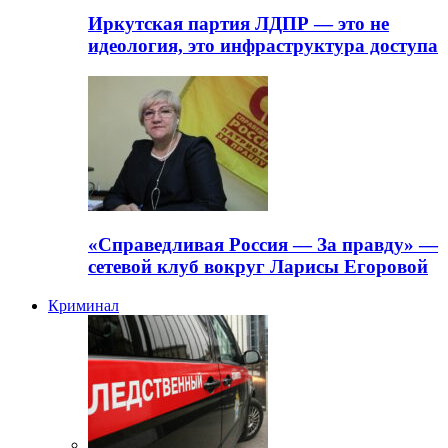
Иркутская партия ЛДПР — это не
идеология, это инфраструктура доступа
«Справедливая Россия — За правду» —
сетевой клуб вокруг Ларисы Егоровой
Криминал