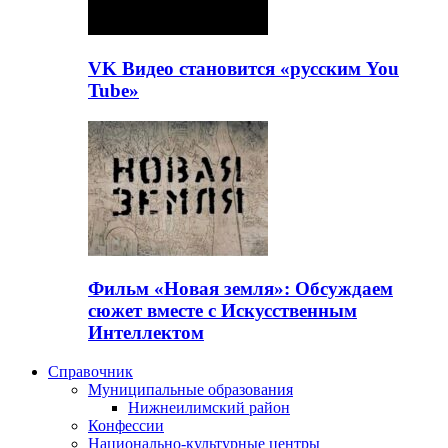
VK Видео становится «русским You
Tube»
Фильм «Новая земля»: Обсуждаем
сюжет вместе с Искусственным
Интеллектом
Справочник
Муниципальные образования
Нижнеилимский район
Конфессии
Национально-культурные центры