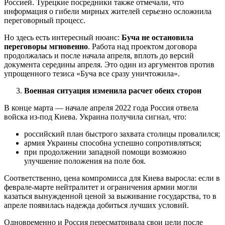
Россией. Турецкие посредники также отмечали, что
информация о гибели мирных жителей серьезно осложнила
переговорный процесс.
Но здесь есть интересный нюанс:
Буча не остановила
переговоры мгновенно
. Работа над проектом договора
продолжалась и после начала апреля, вплоть до версий
документа середины апреля. Это один из аргументов против
упрощенного тезиса «Буча все сразу уничтожила».
Военная ситуация изменила расчет обеих сторон
В конце марта — начале апреля 2022 года Россия отвела
войска из-под Киева. Украина получила сигнал, что:
российский план быстрого захвата столицы провалился;
армия Украины способна успешно сопротивляться;
при продолжении западной помощи возможно
улучшение положения на поле боя.
Соответственно, цена компромисса для Киева выросла: если в
феврале-марте нейтралитет и ограничения армии могли
казаться вынужденной ценой за выживание государства, то в
апреле появилась надежда добиться лучших условий.
Одновременно и Россия пересматривала свои цели после