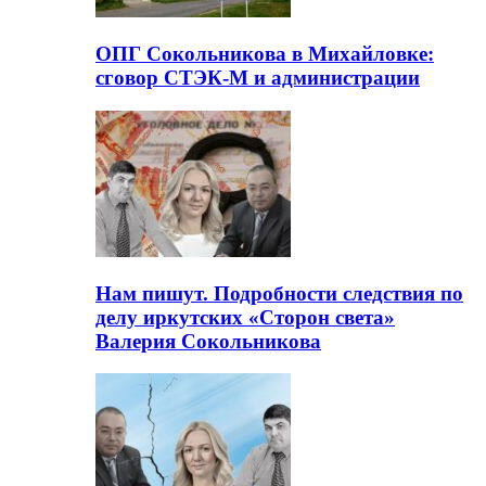
ОПГ Сокольникова в Михайловке:
сговор СТЭК-М и администрации
Нам пишут. Подробности следствия по
делу иркутских «Сторон света»
Валерия Сокольникова