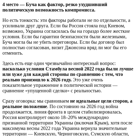
4 место — Буча как фактор, резко ухудшивший
политическую возможность компромисса.
Но есть тонкость: эти факторы работали не по отдельности, а
усиливали друг друга. Если бы Россия стояла под Киевом,
возможно, Украина согласилась бы на гораздо более жесткие
условия. Если бы гарантии безопасности были железными,
Буча могла бы не убить переговоры. Если бы договор был
полностью согласован, визит Джонсона вряд ли мог бы его
отменить.
Здесь есть еще один чрезвычайно интересный вопрос:
насколько условия Стамбула весной 2022 года были лучше
или хуже для каждой стороны по сравнению с тем, что
реально произошло к 2026 году.
Это уже очень
показательное упражнение в политической истории —
сравнение «упущенной сделки» с реальностью.
Сразу оговорка: мы сравниваем
не идеальные цели сторон, а
реальное положение
. По состоянию на 2026 год война
продолжается, линия фронта в целом стабилизировалась,
Россия контролирует около 18–20% международно
признанной территории Украины (включая Крым), хотя после
максимума весны 2022 года Украина вернула значительные
территории — Киевскую, Черниговскую, Сумскую области,