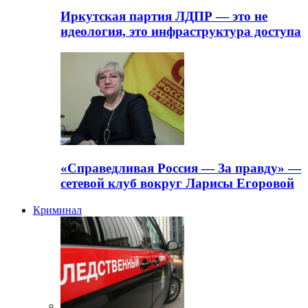
Иркутская партия ЛДПР — это не
идеология, это инфраструктура доступа
«Справедливая Россия — За правду» —
сетевой клуб вокруг Ларисы Егоровой
Криминал