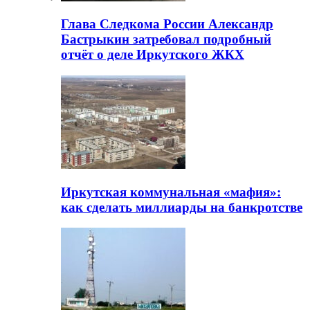
Глава Следкома России Александр
Бастрыкин затребовал подробный
отчёт о деле Иркутского ЖКХ
Иркутская коммунальная «мафия»:
как сделать миллиарды на банкротстве