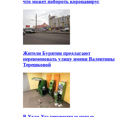
что может побороть коронавирус
Жители Бурятии предлагают
переименовать улицу имени Валентины
Терешковой
В Улан-Удэ неизвестные ночью