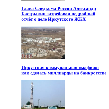
Глава Следкома России Александр
Бастрыкин затребовал подробный
отчёт о деле Иркутского ЖКХ
Иркутская коммунальная «мафия»:
как сделать миллиарды на банкротстве