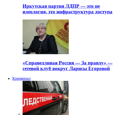
Иркутская партия ЛДПР — это не
идеология, это инфраструктура доступа
«Справедливая Россия — За правду» —
сетевой клуб вокруг Ларисы Егоровой
Криминал