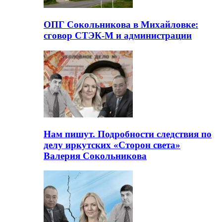
ОПГ Сокольникова в Михайловке:
сговор СТЭК-М и администрации
Нам пишут. Подробности следствия по
делу иркутских «Сторон света»
Валерия Сокольникова