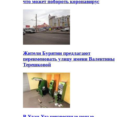
что может побороть коронавирус
Жители Бурятии предлагают
переименовать улицу имени Валентины
Терешковой
В Улан-Удэ неизвестные ночью