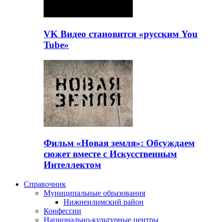
VK Видео становится «русским You
Tube»
Фильм «Новая земля»: Обсуждаем
сюжет вместе с Искусственным
Интеллектом
Справочник
Муниципальные образования
Нижнеилимский район
Конфессии
Национально-культурные центры