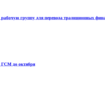
 рабочую группу для перевода традиционных фин
т ГСМ до октября