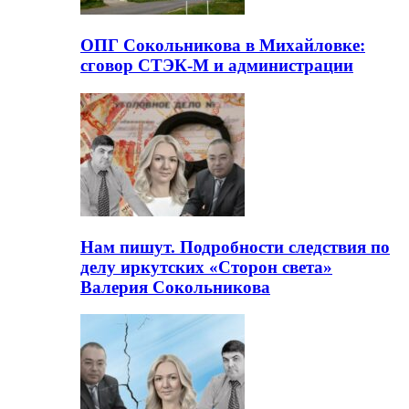
ОПГ Сокольникова в Михайловке:
сговор СТЭК-М и администрации
Нам пишут. Подробности следствия по
делу иркутских «Сторон света»
Валерия Сокольникова