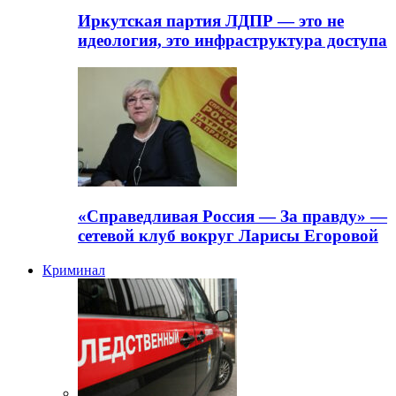
Иркутская партия ЛДПР — это не
идеология, это инфраструктура доступа
«Справедливая Россия — За правду» —
сетевой клуб вокруг Ларисы Егоровой
Криминал