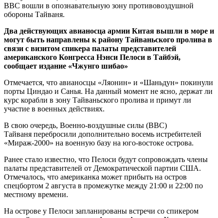
ВВС вошли в опознавательную зону противовоздушной
обороны Тайваня.
Два действующих авианосца армии Китая вышли в море и
могут быть направлены к району Тайваньского пролива в
связи с визитом спикера палаты представителей
американского Конгресса Нэнси Пелоси в Тайбэй,
сообщает издание «Чжунго шибао»
Отмечается, что авианосцы «Ляонин» и «Шаньдун» покинули
порты Циндао и Санья. На данный момент не ясно, держат ли
курс корабли в зону Тайваньского пролива и примут ли
участие в военных действиях.
В свою очередь, Военно-воздушные силы (ВВС)
Тайваня перебросили дополнительно восемь истребителей
«Мираж-2000» на военную базу на юго-востоке острова.
Ранее стало известно, что Пелоси будут сопровождать члены
палаты представителей от Демократической партии США.
Отмечалось, что американка может прибыть на остров
спецбортом 2 августа в промежутке между 21:00 и 22:00 по
местному времени.
На острове у Пелоси запланированы встречи со спикером