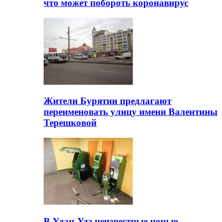
что может побороть коронавирус
Жители Бурятии предлагают
переименовать улицу имени Валентины
Терешковой
В Улан-Удэ неизвестные ночью