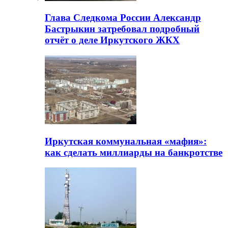
Глава Следкома России Александр
Бастрыкин затребовал подробный
отчёт о деле Иркутского ЖКХ
Иркутская коммунальная «мафия»:
как сделать миллиарды на банкротстве