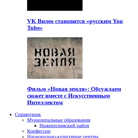
VK Видео становится «русским You
Tube»
Фильм «Новая земля»: Обсуждаем
сюжет вместе с Искусственным
Интеллектом
Справочник
Муниципальные образования
Нижнеилимский район
Конфессии
Национально-культурные центры