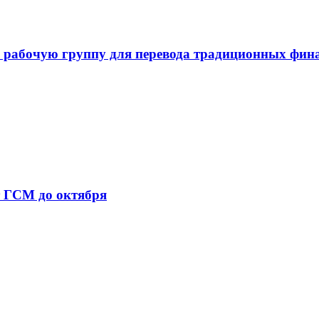
 рабочую группу для перевода традиционных фин
т ГСМ до октября