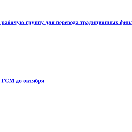
 рабочую группу для перевода традиционных фин
т ГСМ до октября